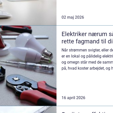
Erhvervsrengøri...
02 maj 2026
Elektriker nærum sådan vælger du den
rette fagmand til d
Når strømmen svigter, eller de
er en lokal og pålidelig elek
og omegn står med de samme
på, hvad koster arbejdet, og h
...
16 april 2026