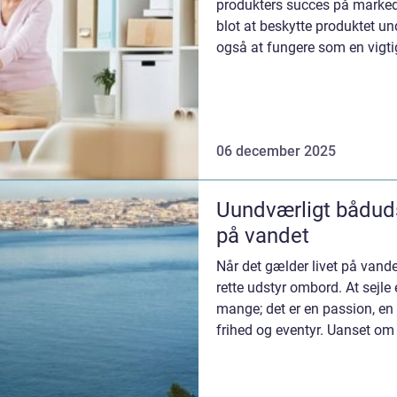
produkters succes på marked
blot at beskytte produktet u
også at fungere som en vigt
06 december 2025
Uundværligt båduds
på vandet
Når det gælder livet på vandet
rette udstyr ombord. At sejle
mange; det er en passion, en li
frihed og eventyr. Uanset om d