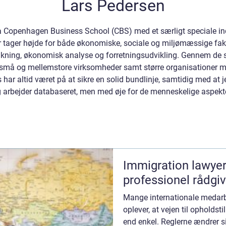
Lars Pedersen
Copenhagen Business School (CBS) med et særligt speciale inde
r tager højde for både økonomiske, sociale og miljømæssige fak
nkning, økonomisk analyse og forretningsudvikling. Gennem de s
de små og mellemstore virksomheder samt større organisationer
 har altid været på at sikre en solid bundlinje, samtidig med at j
 arbejder databaseret, men med øje for de menneskelige aspekte
Immigration lawyer i dan
professionel rådgiv
Mange internationale medarbe
oplever, at vejen til opholdst
end enkel. Reglerne ændrer si