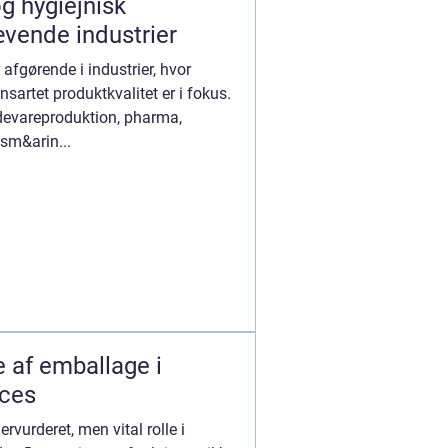
og hygiejnisk
ævende industrier
 afgørende i industrier, hvor
nsartet produktkvalitet er i fokus.
devareproduktion, pharma,
 sm&arin...
e af emballage i
ces
rvurderet, men vital rolle i