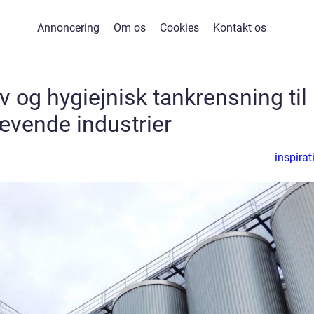
Annoncering
Om os
Cookies
Kontakt os
iv og hygiejnisk tankrensning til
ævende industrier
inspirat