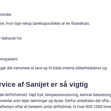
 mindre
n, hvor lige netop tankkapaciteten er en flaskehals.
 behovet for:
øringskemi
 gør det nemmere at leve op til både interne sikkerhedskrav og
vice af Sanijet er så vigtig
e driftsforhold. Højt tryk, temperaturudsving, kemisk belastnin
enter som lejer, tætninger og dyser. Derfor anbefales det ofte, 
ftersyn efter et bestemt antal driftstimer, fx hver 800-1000 time