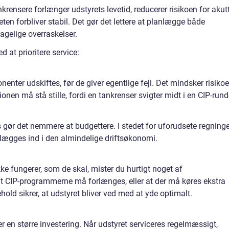
rensere forlænger udstyrets levetid, reducerer risikoen for akut
eten forbliver stabil. Det gør det lettere at planlægge både
gelige overraskelser.
d at prioritere service:
enter udskiftes, før de giver egentlige fejl. Det mindsker risiko
ionen må stå stille, fordi en tankrenser svigter midt i en CIP-rund
 gør det nemmere at budgettere. I stedet for uforudsete regninge
 lægges ind i den almindelige driftsøkonomi.
ikke fungerer, som de skal, mister du hurtigt noget af
at CIP-programmerne må forlænges, eller at der må køres ekstra
old sikrer, at udstyret bliver ved med at yde optimalt.
 en større investering. Når udstyret serviceres regelmæssigt,