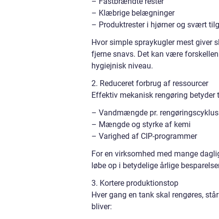
– Fastbrændte rester
– Klæbrige belægninger
– Produktrester i hjørner og svært t
Hvor simple spraykugler mest giver s
fjerne snavs. Det kan være forskellen 
hygiejnisk niveau.
2. Reduceret forbrug af ressourcer
Effektiv mekanisk rengøring betyder t
– Vandmængde pr. rengøringscyklus
– Mængde og styrke af kemi
– Varighed af CIP-programmer
For en virksomhed med mange daglige 
løbe op i betydelige årlige besparel
3. Kortere produktionstop
Hver gang en tank skal rengøres, står 
bliver: