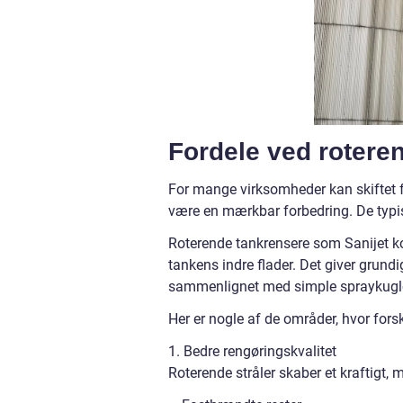
Fordele ved rotere
For mange virksomheder kan skiftet f
være en mærkbar forbedring. De typis
Roterende tankrensere som Sanijet k
tankens indre flader. Det giver grund
sammenlignet med simple spraykugle
Her er nogle af de områder, hvor for
1. Bedre rengøringskvalitet
Roterende stråler skaber et kraftigt,