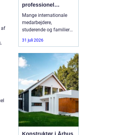
professionel
rådgivning gøre en
Mange internationale
forskel
medarbejdere,
 af
studerende og familier
oplever, at vejen til
31 juli 2026
,
opholdstilladelse i
Danmark er alt andet
end enkel. Reglerne
ændrer sig ofte, og fejl i
ansøgningen kan føre til
lange ventetider eller
direkte afslag. Her kan
en
el
Konstruktør i Århus