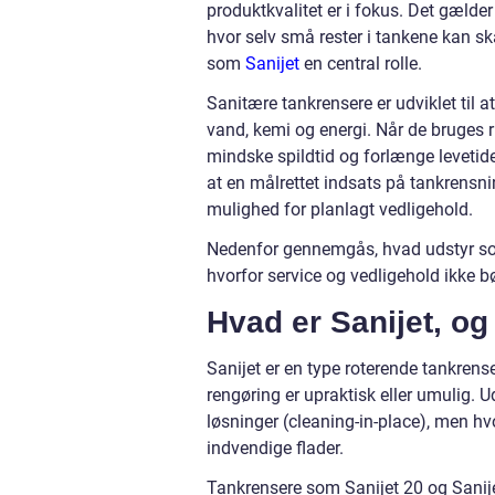
produktkvalitet er i fokus. Det gælde
hvor selv små rester i tankene kan sk
som
Sanijet
en central rolle.
Sanitære tankrensere er udviklet til 
vand, kemi og energi. Når de bruges 
mindske spildtid og forlænge leveti
at en målrettet indsats på tankrensn
mulighed for planlagt vedligehold.
Nedenfor gennemgås, hvad udstyr som S
hvorfor service og vedligehold ikke bø
Hvad er Sanijet, o
Sanijet er en type roterende tankren
rengøring er upraktisk eller umulig. U
løsninger (cleaning-in-place), men hv
indvendige flader.
Tankrensere som Sanijet 20 og Sanijet 