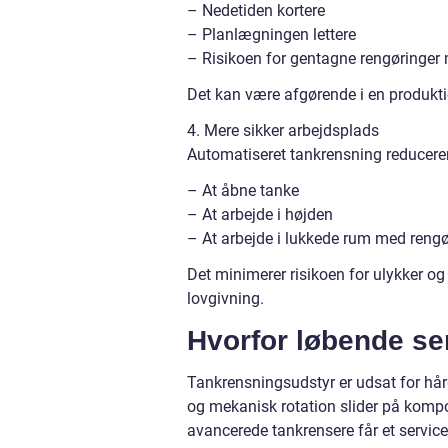
– Nedetiden kortere
– Planlægningen lettere
– Risikoen for gentagne rengøringer
Det kan være afgørende i en produktio
4. Mere sikker arbejdsplads
Automatiseret tankrensning reducerer
– At åbne tanke
– At arbejde i højden
– At arbejde i lukkede rum med reng
Det minimerer risikoen for ulykker og
lovgivning.
Hvorfor løbende ser
Tankrensningsudstyr er udsat for hård
og mekanisk rotation slider på kompon
avancerede tankrensere får et servicee