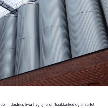
de i industrier, hvor hygiejne, driftssikkerhed og ensartet