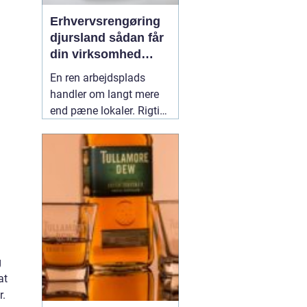
Erhvervsrengøring
djursland sådan får
din virksomhed
mest muligt ud af
En ren arbejdsplads
rengøringen
handler om langt mere
end pæne lokaler. Rigtig
mange virksomheder på
Djursland oplever, at
professionel rengøring
giver ro i hverdagen,
færre sygedage og et
bedre førstehåndsindtryk
over for kunder. Når vi
taler om
02 maj 2026
g
at
r.