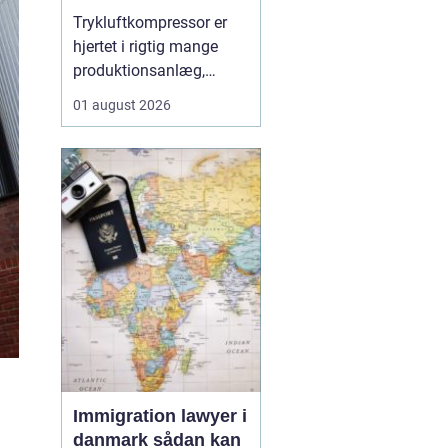
Trykluftkompressor er
hjertet i rigtig mange
produktionsanlæg,
værksteder og
01 august 2026
håndværksvirksomheder,
hvor pålidelig trykluft er
lige så vigtig som strøm
i kontakten. En moderne
løsning kan drive alt fra
enkle håndværktøjer til
avancerede
produktionsli...
Immigration lawyer i
danmark sådan kan