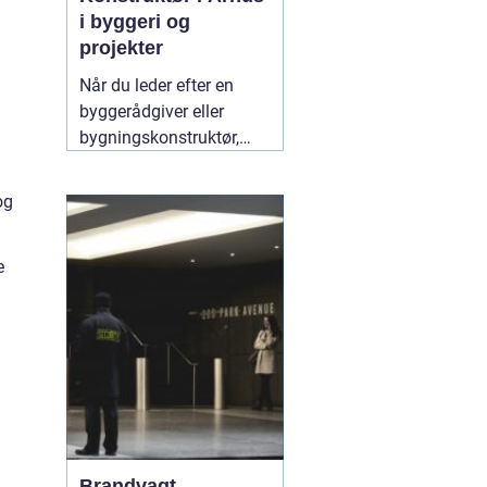
i byggeri og
projekter
Når du leder efter en
byggerådgiver eller
bygningskonstruktør,
handler det typisk om
tryghed,
og
gennemsigtighed og en
løsning, der både holder
e
økonomisk og
byggeteknisk. Søger du
en god "
10 juli 2026
Brandvagt