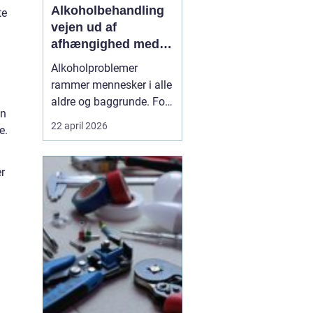
Alkoholbehandling
te
vejen ud af
afhængighed med
professionel støtte
Alkoholproblemer
rammer mennesker i alle
aldre og baggrunde. For
en
mange starter det med
22 april 2026
e.
hyggedrik på arbejde
eller i weekenden, men
langsomt får alkoholen
r
mere magt over
hverdagen. Når drikkeriet
begynder at styre tanker,
relationer og helbred,
kan