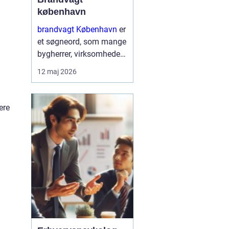
københavn
brandvagt København
er
et søgneord, som mange
bygherrer, virksomheder
og arrangører søger på,
12 maj 2026
når de skal sikre arbejde
med varmt udstyr eller
større events i
ere
hovedstadsområdet.
Brandvagter...