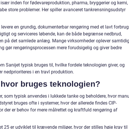
r især inden for fødevareproduktion, pharma, bryggerier og kemi,
abe store problemer. Her spiller avanceret tankrensningsudstyr
at levere en grundig, dokumenterbar rengøring med et lavt forbrug
rigtigt og serviceres løbende, kan de både begrænse nedbrud,
den på det samlede anlæg. Mange virksomheder oplever samtidig
ing gør rengøringsprocessen mere forudsigelig og giver bedre
anijet typisk bruges til, hvilke fordele teknologien giver, og
r nedprioriteres i en travl produktion.
g hvor bruges teknologien?
ser, som typisk anvendes i lukkede tanke og beholdere, hvor manu
dstyret bruges ofte i systemer, hvor der allerede findes CIP-
or der er behov for mere målrettet og kraftfuld rengøring af
25 er udviklet til krævende miljøer, hvor der stilles høje krav til