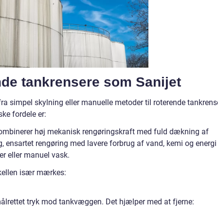
nde tankrensere som Sanijet
ra simpel skylning eller manuelle metoder til roterende tankrens
ke fordele er:
ombinerer høj mekanisk rengøringskraft med fuld dækning af
ig, ensartet rengøring med lavere forbrug af vand, kemi og energi
r eller manuel vask.
skellen især mærkes:
 målrettet tryk mod tankvæggen. Det hjælper med at fjerne: