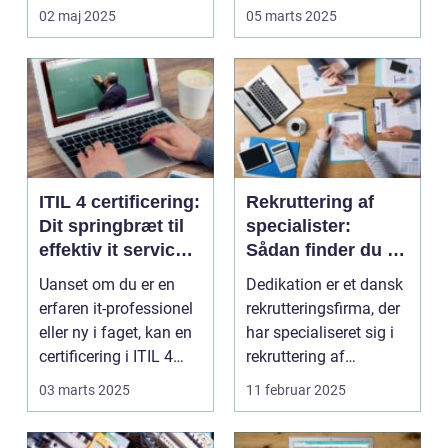
genind...
opmærksomhed og
02 maj 2025
05 marts 2025
medarbejdernes
tilfred...
ITIL 4 certificering:
Rekruttering af
Dit springbræt til
specialister:
effektiv it service
Sådan finder du de
management
perfekte
Uanset om du er en
Dedikation er et dansk
kandidater til din
erfaren it-professionel
rekrutteringsfirma, der
virksomhed
eller ny i faget, kan en
har specialiseret sig i
certificering i ITIL 4
rekruttering af
vær...
specialister ...
03 marts 2025
11 februar 2025