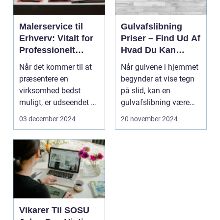
Malerservice til
Gulvafslibning
Erhverv: Vitalt for
Priser – Find Ud Af
Professionelt
Hvad Du Kan
Indtryk og
Forvente at Betale
Når det kommer til at
Når gulvene i hjemmet
Arbejdsmiljø
præsentere en
begynder at vise tegn
virksomhed bedst
på slid, kan en
muligt, er udseendet af
gulvafslibning være
kontor- ell...
de...
03 december 2024
20 november 2024
Vikarer Til SOSU