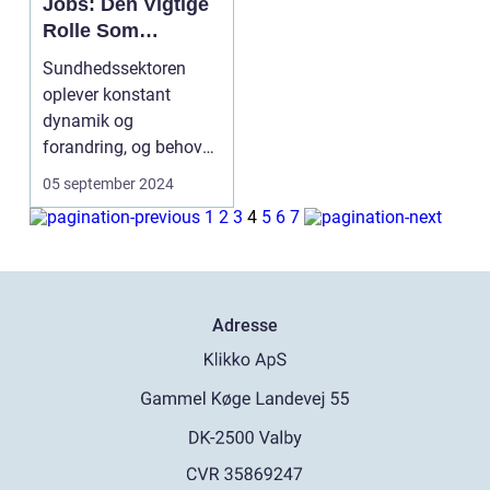
Jobs: Den Vigtige
Rolle Som
Pædagogvikar
Sundhedssektoren
oplever konstant
dynamik og
forandring, og behovet
for kvalificeret
05 september 2024
sundhedspersona...
1
2
3
4
5
6
7
Adresse