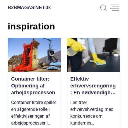
B2BMAGASINET.
dk
inspiration
Container tilter:
Effektiv
Optimering af
erhvervsrengøring
arbejdsprocessen
: En nødvendighed
i det moderne
Container tiltere spiller
I en travl
erhvervsliv
en afgørende rolle i
erhvervshverdag med
effektiviseringen af
konkurrence om
arbejdsprocesser i
kundernes