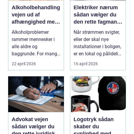
Alkoholbehandling
Elektriker nærum
vejen ud af
sådan vælger du
afhængighed med
den rette fagmand
professionel støtte
til dine el-opgaver
Alkoholproblemer
Når strømmen svigter,
rammer mennesker i
eller der skal nye
alle aldre og
installationer i boligen,
baggrunde. For mange
er en lokal og pålidelig
starter det med
elektrik...
22 april 2026
16 april 2026
hyggedrik på ...
Advokat vejen
Logotryk sådan
sådan vælger du
skaber du
den rette juridiske
synlighed med