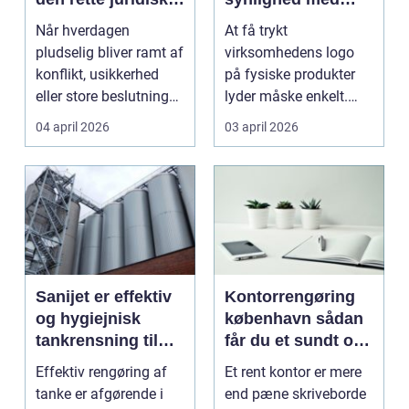
hjælp lokalt
simple midler
Når hverdagen
At få trykt
pludselig bliver ramt af
virksomhedens logo
konflikt, usikkerhed
på fysiske produkter
eller store beslutninger,
lyder måske enkelt.
kan en lokal a...
Men gjort rigtigt kan
04 april 2026
03 april 2026
logotr...
Sanijet er effektiv
Kontorrengøring
og hygiejnisk
københavn sådan
tankrensning til
får du et sundt og
krævende
præsentabelt
Effektiv rengøring af
Et rent kontor er mere
industrier
arbejdsmiljø
tanke er afgørende i
end pæne skriveborde