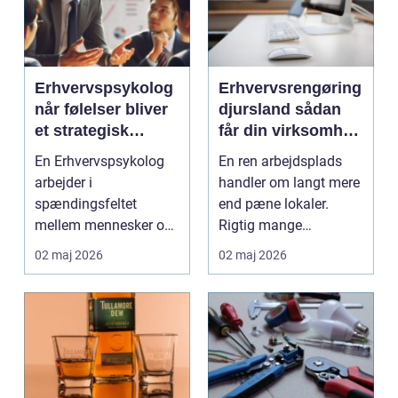
Erhvervspsykolog
Erhvervsrengøring
når følelser bliver
djursland sådan
et strategisk
får din virksomhed
værktøj i
mest muligt ud af
En Erhvervspsykolog
En ren arbejdsplads
arbejdslivet
rengøringen
arbejder i
handler om langt mere
spændingsfeltet
end pæne lokaler.
mellem mennesker og
Rigtig mange
forretning. Fokus er
virksomheder på
02 maj 2026
02 maj 2026
ikke kun på ...
Djursland o...