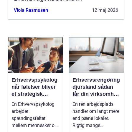
Viola Rasmusen
12 maj 2026
Erhvervspsykolog
Erhvervsrengøring
når følelser bliver
djursland sådan
et strategisk
får din virksomhed
værktøj i
mest muligt ud af
En Erhvervspsykolog
En ren arbejdsplads
arbejdslivet
rengøringen
arbejder i
handler om langt mere
spændingsfeltet
end pæne lokaler.
mellem mennesker og
Rigtig mange