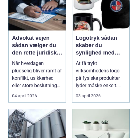
Advokat vejen
Logotryk sådan
sådan vælger du
skaber du
den rette juridiske
synlighed med
hjælp lokalt
simple midler
Når hverdagen
At få trykt
pludselig bliver ramt af
virksomhedens logo
konflikt, usikkerhed
på fysiske produkter
eller store beslutninger,
lyder måske enkelt.
kan en lokal a...
Men gjort rigtigt kan
04 april 2026
03 april 2026
logotr...