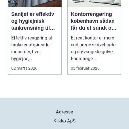
Sanijet er effektiv
Kontorrengøring
og hygiejnisk
københavn sådan
tankrensning til
får du et sundt og
krævende
præsentabelt
Effektiv rengøring af
Et rent kontor er mere
industrier
arbejdsmiljø
tanke er afgørende i
end pæne skriveborde
industrier, hvor
og støvsugede gulve.
hygiejne,
For mange
driftssikkerhed ...
virksomheder i
02 marts 2026
03 februar 2026
hovedstads...
Adresse