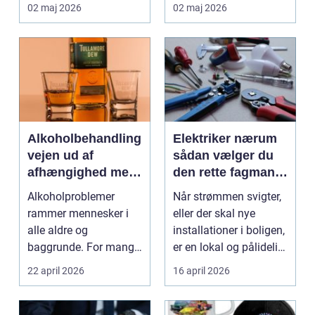
forretning. Fokus er
virksomheder på
02 maj 2026
02 maj 2026
ikke kun på ...
Djursland o...
Alkoholbehandling
Elektriker nærum
vejen ud af
sådan vælger du
afhængighed med
den rette fagmand
professionel støtte
til dine el-opgaver
Alkoholproblemer
Når strømmen svigter,
rammer mennesker i
eller der skal nye
alle aldre og
installationer i boligen,
baggrunde. For mange
er en lokal og pålidelig
starter det med
elektrik...
22 april 2026
16 april 2026
hyggedrik på ...