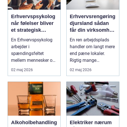
Erhvervspsykolog
Erhvervsrengøring
når følelser bliver
djursland sådan
et strategisk
får din virksomhed
værktøj i
mest muligt ud af
En Erhvervspsykolog
En ren arbejdsplads
arbejdslivet
rengøringen
arbejder i
handler om langt mere
spændingsfeltet
end pæne lokaler.
mellem mennesker og
Rigtig mange
forretning. Fokus er
virksomheder på
02 maj 2026
02 maj 2026
ikke kun på ...
Djursland o...
Alkoholbehandling
Elektriker nærum