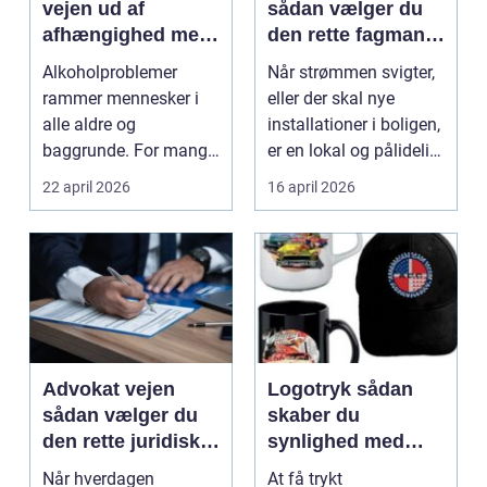
vejen ud af
sådan vælger du
afhængighed med
den rette fagmand
professionel støtte
til dine el-opgaver
Alkoholproblemer
Når strømmen svigter,
rammer mennesker i
eller der skal nye
alle aldre og
installationer i boligen,
baggrunde. For mange
er en lokal og pålidelig
starter det med
elektrik...
22 april 2026
16 april 2026
hyggedrik på ...
Advokat vejen
Logotryk sådan
sådan vælger du
skaber du
den rette juridiske
synlighed med
hjælp lokalt
simple midler
Når hverdagen
At få trykt