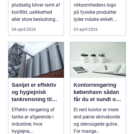
pludselig bliver ramt af
virksomhedens logo
konflikt, usikkerhed
på fysiske produkter
eller store beslutninger,
lyder måske enkelt.
kan en lokal a...
Men gjort rigtigt kan
04 april 2026
03 april 2026
logotr...
Sanijet er effektiv
Kontorrengøring
og hygiejnisk
københavn sådan
tankrensning til
får du et sundt og
krævende
præsentabelt
Effektiv rengøring af
Et rent kontor er mere
industrier
arbejdsmiljø
tanke er afgørende i
end pæne skriveborde
industrier, hvor
og støvsugede gulve.
hygiejne,
For mange