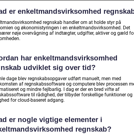
ad er enkeltmandsvirksomhed regnska
ltmandsvirksomhed regnskab handler om at holde styr på
omien og økonomistyringen i en enkeltmandsvirksomhed. Det
ærer nøje overvågning af indtægter, udgifter, aktiver og gæld fo
somheden.
ordan har enkeltmandsvirksomhed
nskab udviklet sig over tid?
mle dage blev regnskabsopgaver udført manuelt, men med
komsten af regnskabssoftware og computere blev processen m
atiseret og mindre fejlbarlig. I dag er der en bred vifte af
kabssoftware til rådighed, der tilbyder forskellige funktioner og
ghed for cloud-baseret adgang.
d er nogle vigtige elementer i
keltmandsvirksomhed regnskab?