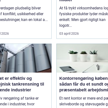
erdagen pludselig bliver
At få trykt virksomhedens lo
f konflikt, usikkerhed eller
fysiske produkter lyder mås
beslutninger, kan en lokal a...
enkelt. Men gjort rigtigt kan
logotr...
l 2026
03 april 2026
et er effektiv og
Kontorrengøring købe
jnisk tankrensning til
sådan får du et sundt o
ende industrier
præsentabelt arbejdsmi
iv rengøring af tanke er
Et rent kontor er mere end 
nde i industrier, hvor
skriveborde og støvsugede g