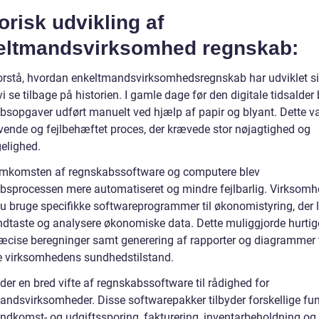
orisk udvikling af
eltmandsvirksomhed regnskab:
forstå, hvordan enkeltmandsvirksomhedsregnskab har udviklet si
vi se tilbage på historien. I gamle dage før den digitale tidsalder 
bsopgaver udført manuelt ved hjælp af papir og blyant. Dette v
vende og fejlbehæftet proces, der krævede stor nøjagtighed og
elighed.
mkomsten af regnskabssoftware og computere blev
bsprocessen mere automatiseret og mindre fejlbarlig. Virksomh
u bruge specifikke softwareprogrammer til økonomistyring, der l
ndtaste og analysere økonomiske data. Dette muliggjorde hurtig
æcise beregninger samt generering af rapporter og diagrammer t
e virksomhedens sundhedstilstand.
 der en bred vifte af regnskabssoftware til rådighed for
andsvirksomheder. Disse softwarepakker tilbyder forskellige fun
ndkomst- og udgiftssporing, fakturering, inventarbeholdning o