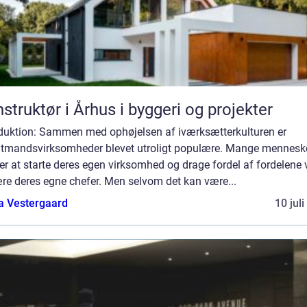
struktør i Århus i byggeri og projekter
oduktion: Sammen med ophøjelsen af iværksætterkulturen er
ltmandsvirksomheder blevet utroligt populære. Mange mennesk
r at starte deres egen virksomhed og drage fordel af fordelene 
re deres egne chefer. Men selvom det kan være...
a Vestergaard
10 jul