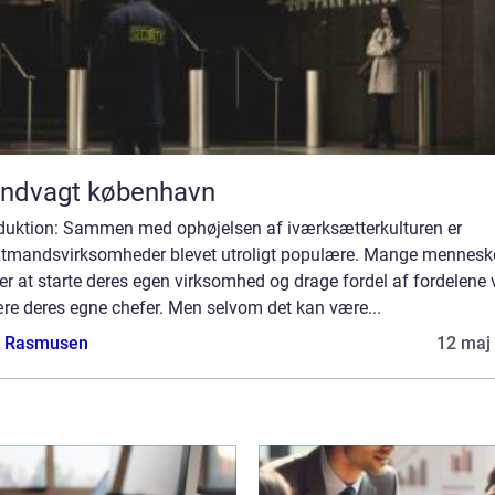
andvagt københavn
oduktion: Sammen med ophøjelsen af iværksætterkulturen er
ltmandsvirksomheder blevet utroligt populære. Mange mennesk
r at starte deres egen virksomhed og drage fordel af fordelene 
re deres egne chefer. Men selvom det kan være...
a Rasmusen
12 maj