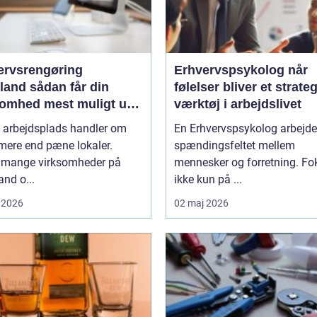
ervsrengøring
Erhvervspsykolog når
ådan får din
følelser bliver et strate
somhed mest muligt ud
værktøj i arbejdslivet
engøringen
n arbejdsplads handler om
En Erhvervspsykolog arbejder
mere end pæne lokaler.
spændingsfeltet mellem
g mange virksomheder på
mennesker og forretning. Fo
and o...
ikke kun på ...
 2026
02 maj 2026