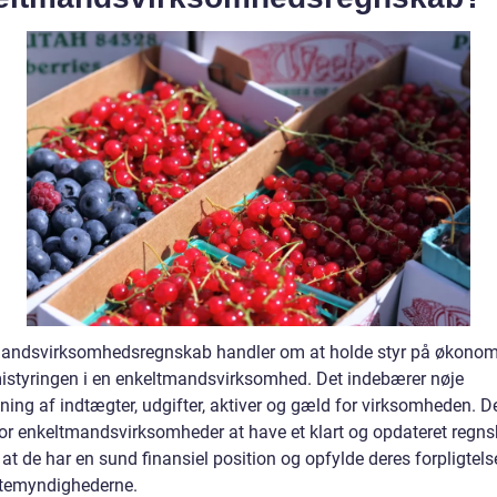
andsvirksomhedsregnskab handler om at holde styr på økonom
styringen i en enkeltmandsvirksomhed. Det indebærer nøje
ing af indtægter, udgifter, aktiver og gæld for virksomheden. De
 for enkeltmandsvirksomheder at have et klart og opdateret regns
, at de har en sund finansiel position og opfylde deres forpligtels
ttemyndighederne.