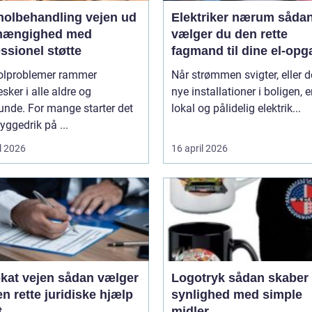
lbehandling vejen ud
Elektriker nærum sådan
fhængighed med
vælger du den rette
ssionel støtte
fagmand til dine el-opg
olproblemer rammer
Når strømmen svigter, eller d
ker i alle aldre og
nye installationer i boligen, e
unde. For mange starter det
lokal og pålidelig elektrik...
ggedrik på ...
l 2026
16 april 2026
ejen sådan vælger
Logotryk sådan skaber du
n rette juridiske hjælp
synlighed med simple
t
midler