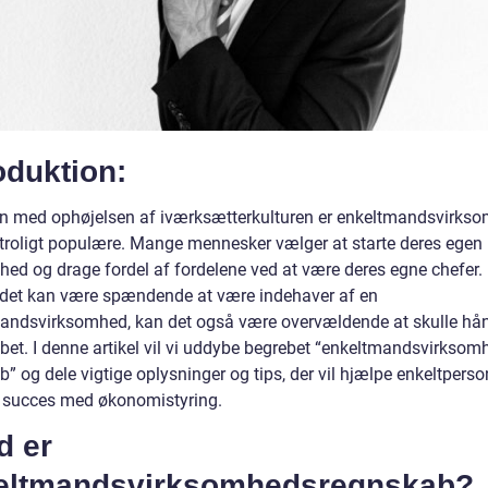
oduktion:
med ophøjelsen af iværksætterkulturen er enkeltmandsvirks
utroligt populære. Mange mennesker vælger at starte deres egen
hed og drage fordel af fordelene ved at være deres egne chefer
det kan være spændende at være indehaver af en
andsvirksomhed, kan det også være overvældende at skulle hå
bet. I denne artikel vil vi uddybe begrebet “enkeltmandsvirksom
” og dele vigtige oplysninger og tips, der vil hjælpe enkeltpers
 succes med økonomistyring.
d er
eltmandsvirksomhedsregnskab?