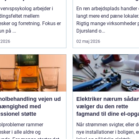
af rengøringen
vervspsykolog arbejder i
En ren arbejdsplads handler
ingsfeltet mellem
langt mere end pæne lokaler
ker og forretning. Fokus er
Rigtig mange virksomheder 
un på ...
Djursland o...
 2026
02 maj 2026
lbehandling vejen ud
Elektriker nærum sådan
fhængighed med
vælger du den rette
ssionel støtte
fagmand til dine el-opg
olproblemer rammer
Når strømmen svigter, eller d
ker i alle aldre og
nye installationer i boligen, e