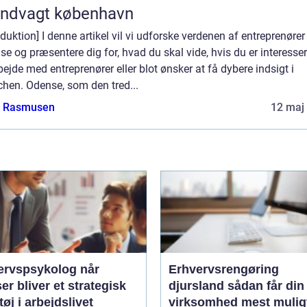
andvagt københavn
oduktion] I denne artikel vil vi udforske verdenen af entreprenører 
e og præsentere dig for, hvad du skal vide, hvis du er interesser
bejde med entreprenører eller blot ønsker at få dybere indsigt i
chen. Odense, som den tred...
a Rasmusen
12 maj
rvspsykolog når
Erhvervsrengøring
ser bliver et strategisk
djursland sådan får din
øj i arbejdslivet
virksomhed mest mulig