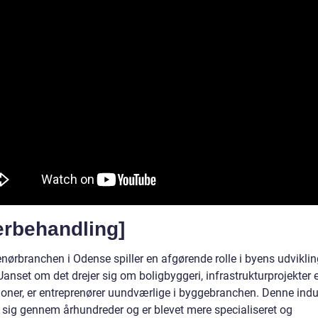
erbehandling]
enørbranchen i Odense spiller en afgørende rolle i byens udvikli
anset om det drejer sig om boligbyggeri, infrastrukturprojekter e
ioner, er entreprenører uundværlige i byggebranchen. Denne indu
t sig gennem århundreder og er blevet mere specialiseret og