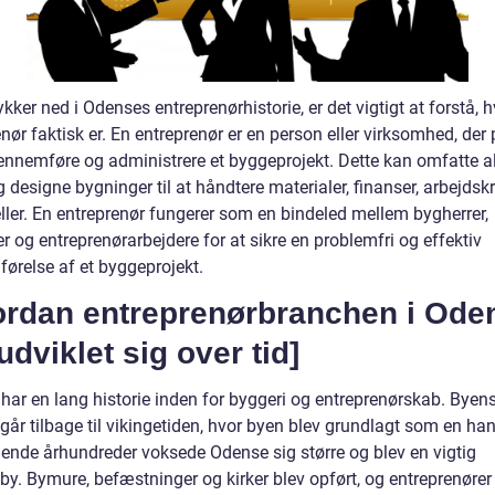
ykker ned i Odenses entreprenørhistorie, er det vigtigt at forstå, 
nør faktisk er. En entreprenør er en person eller virksomhed, der
ennemføre og administrere et byggeprojekt. Dette kan omfatte alt
 designe bygninger til at håndtere materialer, finanser, arbejdsk
eller. En entreprenør fungerer som en bindeled mellem bygherrer,
er og entreprenørarbejdere for at sikre en problemfri og effektiv
ørelse af et byggeprojekt.
ordan entreprenørbranchen i Ode
udviklet sig over tid]
har en lang historie inden for byggeri og entreprenørskab. Byen
 går tilbage til vikingetiden, hvor byen blev grundlagt som en ha
lgende århundreder voksede Odense sig større og blev en vigtig
y. Bymure, befæstninger og kirker blev opført, og entreprenører 