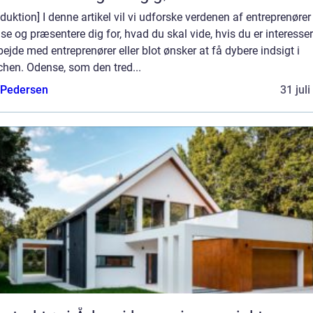
oduktion] I denne artikel vil vi udforske verdenen af entreprenører 
e og præsentere dig for, hvad du skal vide, hvis du er interesser
bejde med entreprenører eller blot ønsker at få dybere indsigt i
chen. Odense, som den tred...
 Pedersen
31 jul