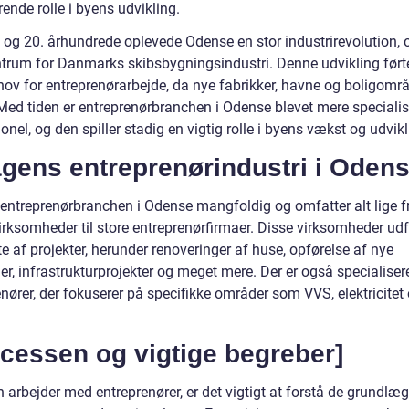
ende rolle i byens udvikling.
9. og 20. århundrede oplevede Odense en stor industrirevolution,
ntrum for Danmarks skibsbygningsindustri. Denne udvikling førte 
hov for entreprenørarbejde, da nye fabrikker, havne og boligområ
 Med tiden er entreprenørbranchen i Odense blevet mere specialis
onel, og den spiller stadig en vigtig rolle i byens vækst og udvikl
agens entreprenørindustri i Odens
r entreprenørbranchen i Odense mangfoldig og omfatter alt lige 
irksomheder til store entreprenørfirmaer. Disse virksomheder udf
te af projekter, herunder renoveringer af huse, opførelse af nye
r, infrastrukturprojekter og meget mere. Der er også specialiser
nører, der fokuserer på specifikke områder som VVS, elektricitet
cessen og vigtige begreber]
 arbejder med entreprenører, er det vigtigt at forstå de grundl