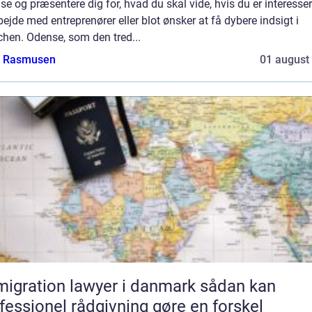
e og præsentere dig for, hvad du skal vide, hvis du er interesser
bejde med entreprenører eller blot ønsker at få dybere indsigt i
chen. Odense, som den tred...
a Rasmusen
01 august
gration lawyer i danmark sådan kan
fessionel rådgivning gøre en forskel