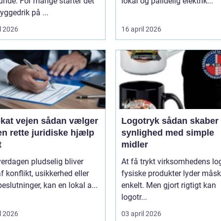
unde. For mange starter det
lokal og pålidelig elektrik...
ggedrik på ...
l 2026
16 april 2026
ejen sådan vælger
Logotryk sådan skaber du
n rette juridiske hjælp
synlighed med simple
t
midler
erdagen pludselig bliver
At få trykt virksomhedens lo
f konflikt, usikkerhed eller
fysiske produkter lyder mås
beslutninger, kan en lokal a...
enkelt. Men gjort rigtigt kan
logotr...
l 2026
03 april 2026