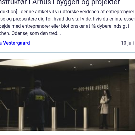
struktør i Århus i byggeri og projekter
oduktion] I denne artikel vil vi udforske verdenen af entreprenører 
e og præsentere dig for, hvad du skal vide, hvis du er interesser
bejde med entreprenører eller blot ønsker at få dybere indsigt i
chen. Odense, som den tred...
a Vestergaard
10 jul