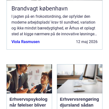
Brandvagt københavn
I jagten på en frokostordning, der opfylder den
moderne arbejdsplads’ krav til sundhed, variation
og ikke mindst bæredygtighed, er Århus et oplagt
sted at kigge nærmere på de innovative løsninger.
Her er nytænkende leverandører som Dabba
Viola Rasmusen
12 maj 2026
frontl...
Erhvervspsykolog
Erhvervsrengøring
når følelser bliver
djursland sådan