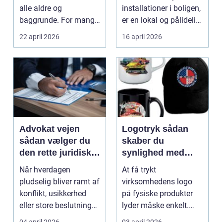
alle aldre og
installationer i boligen,
baggrunde. For mange
er en lokal og pålidelig
starter det med
elektrik...
22 april 2026
16 april 2026
hyggedrik på ...
Advokat vejen
Logotryk sådan
sådan vælger du
skaber du
den rette juridiske
synlighed med
hjælp lokalt
simple midler
Når hverdagen
At få trykt
pludselig bliver ramt af
virksomhedens logo
konflikt, usikkerhed
på fysiske produkter
eller store beslutninger,
lyder måske enkelt.
kan en lokal a...
Men gjort rigtigt kan