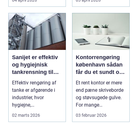
04 april 2026
03 april 2026
logotr...
Sanijet er effektiv
Kontorrengøring
og hygiejnisk
københavn sådan
tankrensning til
får du et sundt og
krævende
præsentabelt
Effektiv rengøring af
Et rent kontor er mere
industrier
arbejdsmiljø
tanke er afgørende i
end pæne skriveborde
industrier, hvor
og støvsugede gulve.
hygiejne,
For mange
driftssikkerhed ...
virksomheder i
02 marts 2026
03 februar 2026
hovedstads...