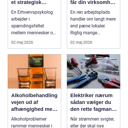
et strategisk
får din virksomhed
værktøj i
mest muligt ud af
En Erhvervspsykolog
En ren arbejdsplads
arbejdslivet
rengøringen
arbejder i
handler om langt mere
spændingsfeltet
end pæne lokaler.
mellem mennesker og
Rigtig mange
forretning. Fokus er
virksomheder på
02 maj 2026
02 maj 2026
ikke kun på ...
Djursland o...
Alkoholbehandling
Elektriker nærum
vejen ud af
sådan vælger du
afhængighed med
den rette fagmand
professionel støtte
til dine el-opgaver
Alkoholproblemer
Når strømmen svigter,
rammer mennesker i
eller der skal nye