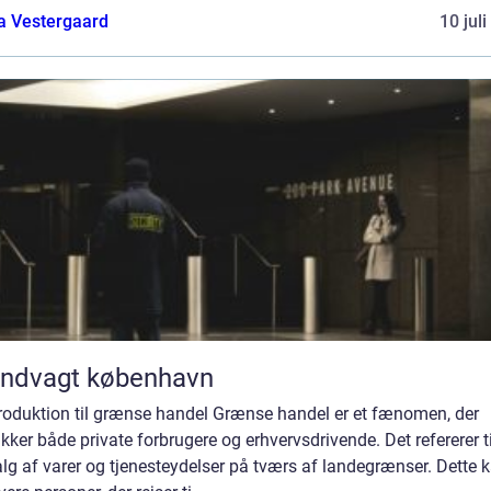
a Vestergaard
10 jul
andvagt københavn
troduktion til grænse handel Grænse handel er et fænomen, der
ækker både private forbrugere og erhvervsdrivende. Det refererer t
lg af varer og tjenesteydelser på tværs af landegrænser. Dette 