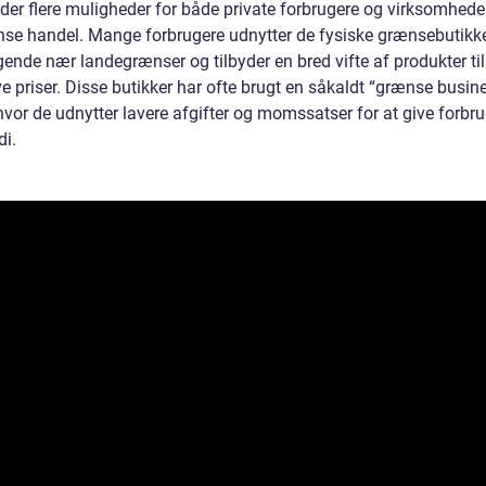
 der flere muligheder for både private forbrugere og virksomhede
nse handel. Mange forbrugere udnytter de fysiske grænsebutikk
gende nær landegrænser og tilbyder en bred vifte af produkter til
ve priser. Disse butikker har ofte brugt en såkaldt “grænse busine
hvor de udnytter lavere afgifter og momssatser for at give forbr
i.