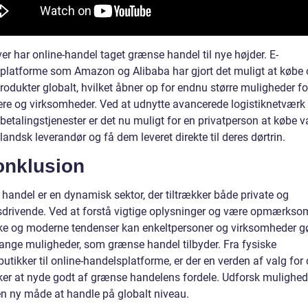
r har online-handel taget grænse handel til nye højder. E-
platforme som Amazon og Alibaba har gjort det muligt at købe
odukter globalt, hvilket åbner op for endnu større muligheder fo
ere og virksomheder. Ved at udnytte avancerede logistiknetværk
 betalingstjenester er det nu muligt for en privatperson at købe va
andsk leverandør og få dem leveret direkte til deres dørtrin.
onklusion
handel er en dynamisk sektor, der tiltrækker både private og
sdrivende. Ved at forstå vigtige oplysninger og være opmærkso
ske og moderne tendenser kan enkeltpersoner og virksomheder g
ange muligheder, som grænse handel tilbyder. Fra fysiske
tikker til online-handelsplatforme, er der en verden af valg for
ker at nyde godt af grænse handelens fordele. Udforsk mulighe
n ny måde at handle på globalt niveau.