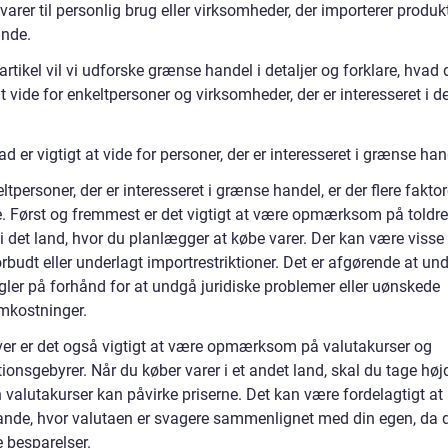
varer til personlig brug eller virksomheder, der importerer produkt
ande.
artikel vil vi udforske grænse handel i detaljer og forklare, hvad 
at vide for enkeltpersoner og virksomheder, der er interesseret i d
d er vigtigt at vide for personer, der er interesseret i grænse ha
ltpersoner, der er interesseret i grænse handel, er der flere faktor
e. Først og fremmest er det vigtigt at være opmærksom på toldre
 i det land, hvor du planlægger at købe varer. Der kan være visse 
orbudt eller underlagt importrestriktioner. Det er afgørende at u
gler på forhånd for at undgå juridiske problemer eller uønskede
mkostninger.
er er det også vigtigt at være opmærksom på valutakurser og
ionsgebyrer. Når du køber varer i et andet land, skal du tage højd
 valutakurser kan påvirke priserne. Det kan være fordelagtigt at
 lande, hvor valutaen er svagere sammenlignet med din egen, da 
 besparelser.