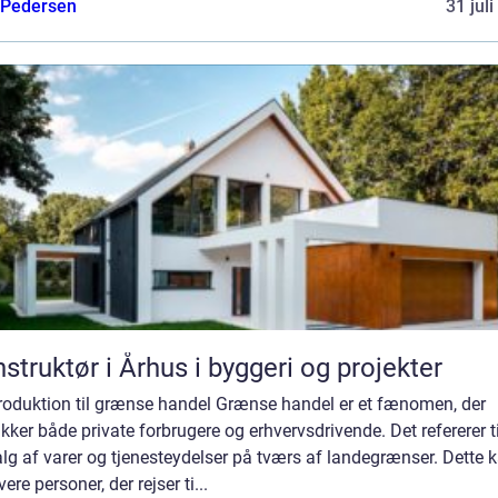
 Pedersen
31 jul
struktør i Århus i byggeri og projekter
troduktion til grænse handel Grænse handel er et fænomen, der
ækker både private forbrugere og erhvervsdrivende. Det refererer t
lg af varer og tjenesteydelser på tværs af landegrænser. Dette 
vere personer, der rejser ti...