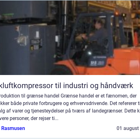
kluftkompressor til industri og håndværk
troduktion til grænse handel Grænse handel er et fænomen, der
ækker både private forbrugere og erhvervsdrivende. Det refererer t
lg af varer og tjenesteydelser på tværs af landegrænser. Dette 
vere personer, der rejser ti...
a Rasmusen
01 august