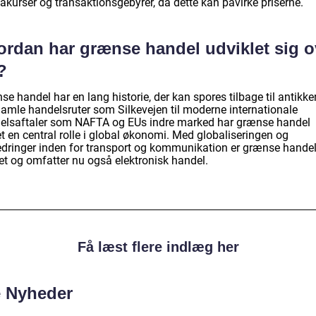
akurser og transaktionsgebyrer, da dette kan påvirke priserne.
ordan har grænse handel udviklet sig o
?
e handel har en lang historie, der kan spores tilbage til antikke
gamle handelsruter som Silkevejen til moderne internationale
elsaftaler som NAFTA og EUs indre marked har grænse handel
et en central rolle i global økonomi. Med globaliseringen og
edringer inden for transport og kommunikation er grænse hande
et og omfatter nu også elektronisk handel.
Få læst flere indlæg her
e Nyheder