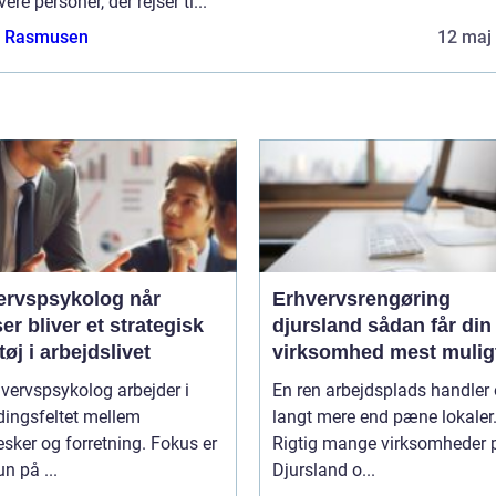
vere personer, der rejser ti...
a Rasmusen
12 maj
rvspsykolog når
Erhvervsrengøring
ser bliver et strategisk
djursland sådan får din
øj i arbejdslivet
virksomhed mest mulig
af rengøringen
vervspsykolog arbejder i
En ren arbejdsplads handler
ingsfeltet mellem
langt mere end pæne lokaler
ker og forretning. Fokus er
Rigtig mange virksomheder 
un på ...
Djursland o...