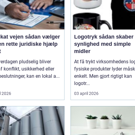
ejen sådan vælger
Logotryk sådan skaber du
n rette juridiske hjælp
synlighed med simple
t
midler
erdagen pludselig bliver
At få trykt virksomhedens lo
f konflikt, usikkerhed eller
fysiske produkter lyder mås
beslutninger, kan en lokal a...
enkelt. Men gjort rigtigt kan
logotr...
l 2026
03 april 2026