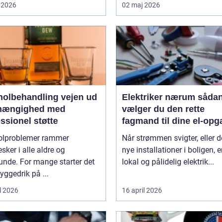
 2026
02 maj 2026
lbehandling vejen ud
Elektriker nærum sådan
fhængighed med
vælger du den rette
ssionel støtte
fagmand til dine el-opg
olproblemer rammer
Når strømmen svigter, eller d
ker i alle aldre og
nye installationer i boligen, e
unde. For mange starter det
lokal og pålidelig elektrik...
ggedrik på ...
l 2026
16 april 2026