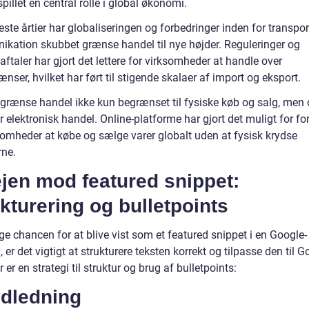
pillet en central rolle i global økonomi.
este årtier har globaliseringen og forbedringer inden for transpor
kation skubbet grænse handel til nye højder. Reguleringer og
ftaler har gjort det lettere for virksomheder at handle over
nser, hvilket har ført til stigende skalaer af import og eksport.
r grænse handel ikke kun begrænset til fysiske køb og salg, men
 elektronisk handel. Online-platforme har gjort det muligt for fo
somheder at købe og sælge varer globalt uden at fysisk krydse
ne.
ejen mod featured snippet:
kturering og bulletpoints
ge chancen for at blive vist som et featured snippet i en Google-
 er det vigtigt at strukturere teksten korrekt og tilpasse den til 
r er en strategi til struktur og brug af bulletpoints:
ndledning