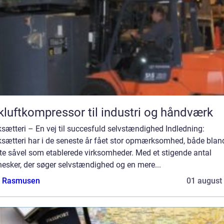
kluftkompressor til industri og håndværk
sætteri – En vej til succesfuld selvstændighed Indledning:
ksætteri har i de seneste år fået stor opmærksomhed, både blan
te såvel som etablerede virksomheder. Med et stigende antal
esker, der søger selvstændighed og en mere...
a Rasmusen
01 august