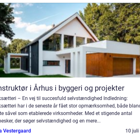
struktør i Århus i byggeri og projekter
sætteri – En vej til succesfuld selvstændighed Indledning:
ksætteri har i de seneste år fået stor opmærksomhed, både blan
te såvel som etablerede virksomheder. Med et stigende antal
esker, der søger selvstændighed og en mere...
a Vestergaard
10 jul