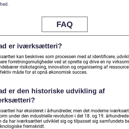
hed.
FAQ
ad er iværksætteri?
ksætteri kan beskrives som processen med at identificere, udvik
sere forretningsmuligheder ved at oprette og drive en ny virksom
indebærer risikotagning, innovation og organisering af ressource
ffektiv måde for at opnå økonomisk succes.
d er den historiske udvikling af
ærksætteri?
ksætteri har eksisteret i århundreder, men det moderne iværksætt
orm under den industrielle revolution i det 18. og 19. århundrede
n da har iværksætteri udviklet sig og tilpasset sig samfundets 
eknologiske fremskridt.