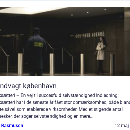
andvagt københavn
sætteri – En vej til succesfuld selvstændighed Indledning:
ksætteri har i de seneste år fået stor opmærksomhed, både blan
te såvel som etablerede virksomheder. Med et stigende antal
esker, der søger selvstændighed og en mere...
a Rasmusen
12 maj