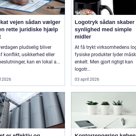
ejen sådan vælger
Logotryk sådan skaber du
n rette juridiske hjælp
synlighed med simple
t
midler
erdagen pludselig bliver
At få trykt virksomhedens lo
f konflikt, usikkerhed eller
fysiske produkter lyder mås
beslutninger, kan en lokal a...
enkelt. Men gjort rigtigt kan
logotr...
l 2026
03 april 2026
et er effektiv og
Kontorrengøring købe