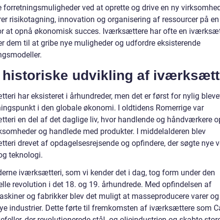
e forretningsmuligheder ved at oprette og drive en ny virksomhed
r risikotagning, innovation og organisering af ressourcer på en 
r at opnå økonomisk succes. Iværksættere har ofte en iværksæt
er dem til at gribe nye muligheder og udfordre eksisterende
ingsmodeller.
historiske udvikling af iværksætt
teri har eksisteret i århundreder, men det er først for nylig bleve
ingspunkt i den globale økonomi. I oldtidens Romerrige var
tteri en del af det daglige liv, hvor handlende og håndværkere o
ksomheder og handlede med produkter. I middelalderen blev
teri drevet af opdagelsesrejsende og opfindere, der søgte nye ve
og teknologi.
erne iværksætteri, som vi kender det i dag, tog form under den
elle revolution i det 18. og 19. århundrede. Med opfindelsen af
kiner og fabrikker blev det muligt at masseproducere varer o
ye industrier. Dette førte til fremkomsten af iværksættere som C
feller, der revolutionerede stål- og olieindustrien og skabte stor