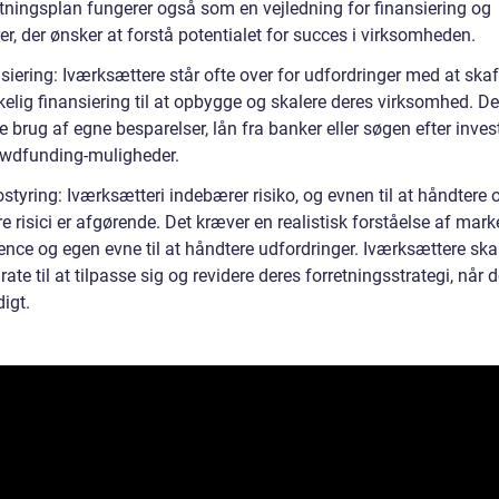
etningsplan fungerer også som en vejledning for finansiering og
er, der ønsker at forstå potentialet for succes i virksomheden.
siering: Iværksættere står ofte over for udfordringer med at ska
kelig finansiering til at opbygge og skalere deres virksomhed. De
e brug af egne besparelser, lån fra banker eller søgen efter inves
rowdfunding-muligheder.
ostyring: Iværksætteri indebærer risiko, og evnen til at håndtere 
 risici er afgørende. Det kræver en realistisk forståelse af mark
ence og egen evne til at håndtere udfordringer. Iværksættere ska
ate til at tilpasse sig og revidere deres forretningsstrategi, når d
igt.