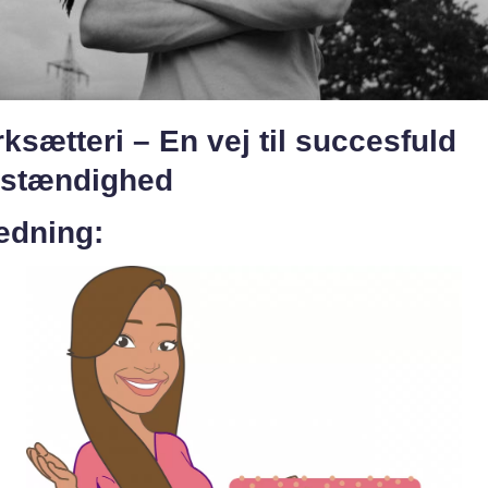
ksætteri – En vej til succesfuld
vstændighed
edning: