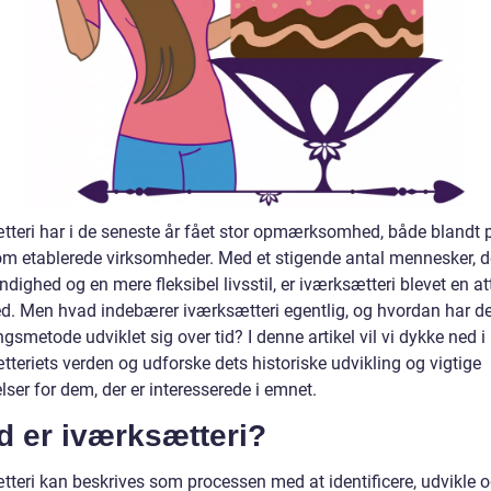
tteri har i de seneste år fået stor opmærksomhed, både blandt p
om etablerede virksomheder. Med et stigende antal mennesker, d
dighed og en mere fleksibel livsstil, er iværksætteri blevet en at
d. Men hvad indebærer iværksætteri egentlig, og hvordan har d
ngsmetode udviklet sig over tid? I denne artikel vil vi dykke ned i
teriets verden og udforske dets historiske udvikling og vigtige
lser for dem, der er interesserede i emnet.
d er iværksætteri?
tteri kan beskrives som processen med at identificere, udvikle 