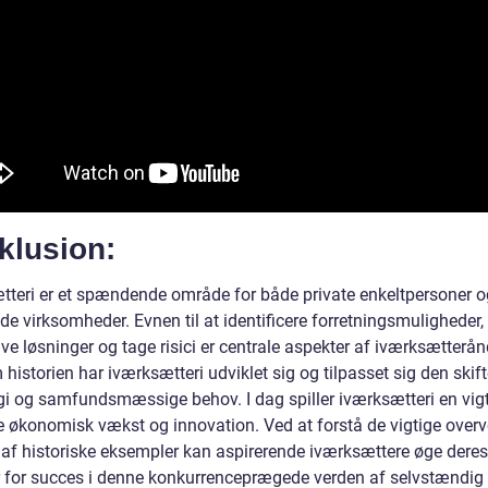
klusion:
tteri er et spændende område for både private enkeltpersoner o
de virksomheder. Evnen til at identificere forretningsmuligheder
ve løsninger og tage risici er centrale aspekter af iværksætterå
istorien har iværksætteri udviklet sig og tilpasset sig den skif
gi og samfundsmæssige behov. I dag spiller iværksætteri en vigti
ve økonomisk vækst og innovation. Ved at forstå de vigtige overv
 af historiske eksempler kan aspirerende iværksættere øge deres
 for succes i denne konkurrenceprægede verden af selvstændig