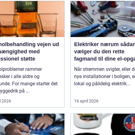
lbehandling vejen ud
Elektriker nærum sådan
fhængighed med
vælger du den rette
ssionel støtte
fagmand til dine el-opg
olproblemer rammer
Når strømmen svigter, eller d
ker i alle aldre og
nye installationer i boligen, e
unde. For mange starter det
lokal og pålidelig elektrik...
ggedrik på ...
l 2026
16 april 2026