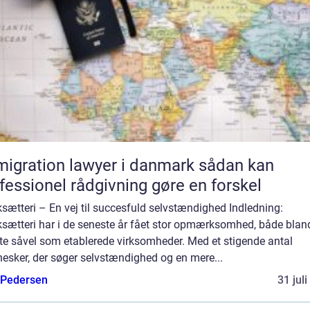
gration lawyer i danmark sådan kan
fessionel rådgivning gøre en forskel
sætteri – En vej til succesfuld selvstændighed Indledning:
ksætteri har i de seneste år fået stor opmærksomhed, både blan
te såvel som etablerede virksomheder. Med et stigende antal
esker, der søger selvstændighed og en mere...
 Pedersen
31 jul