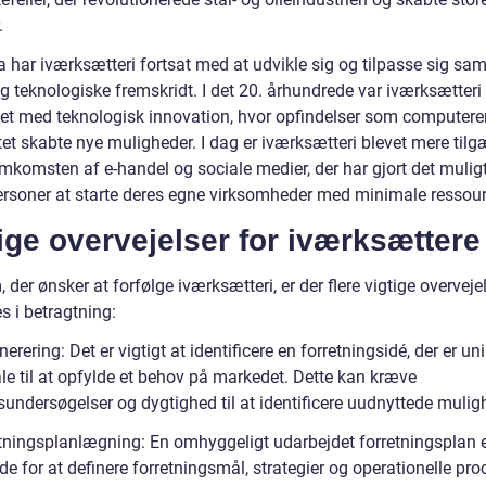
.
a har iværksætteri fortsat med at udvikle sig og tilpasse sig sa
g teknologiske fremskridt. I det 20. århundrede var iværksætteri
et med teknologisk innovation, hvor opfindelser som computere
tet skabte nye muligheder. I dag er iværksætteri blevet mere tilg
mkomsten af e-handel og sociale medier, der har gjort det muligt
ersoner at starte deres egne virksomheder med minimale ressour
ige overvejelser for iværksættere
 der ønsker at forfølge iværksætteri, er der flere vigtige overvejel
s i betragtning:
nerering: Det er vigtigt at identificere en forretningsidé, der er un
le til at opfylde et behov på markedet. Dette kan kræve
undersøgelser og dygtighed til at identificere uudnyttede mulig
etningsplanlægning: En omhyggeligt udarbejdet forretningsplan 
e for at definere forretningsmål, strategier og operationelle pro