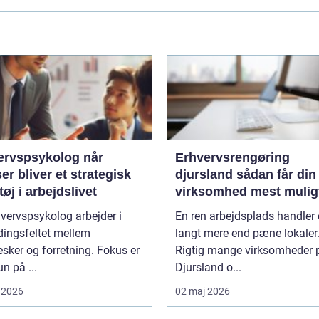
rvspsykolog når
Erhvervsrengøring
ser bliver et strategisk
djursland sådan får din
øj i arbejdslivet
virksomhed mest mulig
af rengøringen
vervspsykolog arbejder i
En ren arbejdsplads handler
ingsfeltet mellem
langt mere end pæne lokaler
ker og forretning. Fokus er
Rigtig mange virksomheder 
un på ...
Djursland o...
 2026
02 maj 2026