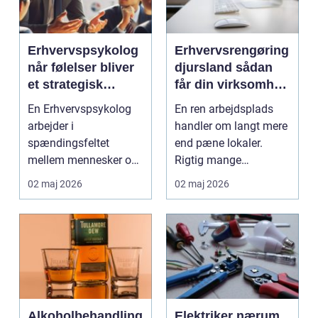
Erhvervspsykolog
Erhvervsrengøring
når følelser bliver
djursland sådan
et strategisk
får din virksomhed
værktøj i
mest muligt ud af
En Erhvervspsykolog
En ren arbejdsplads
arbejdslivet
rengøringen
arbejder i
handler om langt mere
spændingsfeltet
end pæne lokaler.
mellem mennesker og
Rigtig mange
forretning. Fokus er
virksomheder på
02 maj 2026
02 maj 2026
ikke kun på ...
Djursland o...
Alkoholbehandling
Elektriker nærum