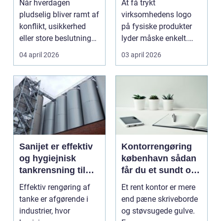
Når hverdagen
At få trykt
pludselig bliver ramt af
virksomhedens logo
konflikt, usikkerhed
på fysiske produkter
eller store beslutninger,
lyder måske enkelt.
kan en lokal a...
Men gjort rigtigt kan
04 april 2026
03 april 2026
logotr...
Sanijet er effektiv
Kontorrengøring
og hygiejnisk
københavn sådan
tankrensning til
får du et sundt og
krævende
præsentabelt
Effektiv rengøring af
Et rent kontor er mere
industrier
arbejdsmiljø
tanke er afgørende i
end pæne skriveborde
industrier, hvor
og støvsugede gulve.