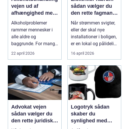
vejen ud af
sådan vælger du
afhængighed med
den rette fagmand
professionel støtte
til dine el-opgaver
Alkoholproblemer
Når strømmen svigter,
rammer mennesker i
eller der skal nye
alle aldre og
installationer i boligen,
baggrunde. For mange
er en lokal og pålidelig
starter det med
elektrik...
22 april 2026
16 april 2026
hyggedrik på ...
Advokat vejen
Logotryk sådan
sådan vælger du
skaber du
den rette juridiske
synlighed med
hjælp lokalt
simple midler