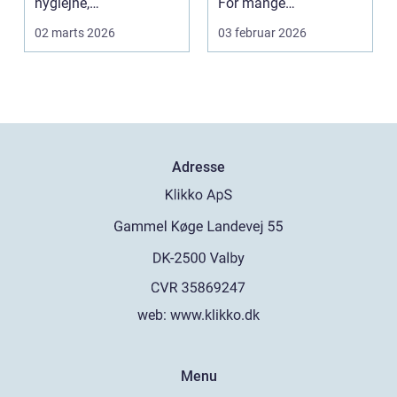
hygiejne,
For mange
driftssikkerhed ...
virksomheder i
02 marts 2026
03 februar 2026
hovedstads...
Adresse
web:
www.klikko.dk
Menu