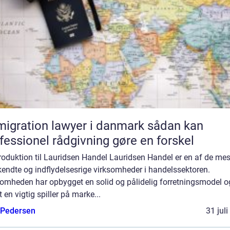
gration lawyer i danmark sådan kan
fessionel rådgivning gøre en forskel
troduktion til Lauridsen Handel Lauridsen Handel er en af de mes
endte og indflydelsesrige virksomheder i handelssektoren.
somheden har opbygget en solid og pålidelig forretningsmodel o
 en vigtig spiller på marke...
 Pedersen
31 jul