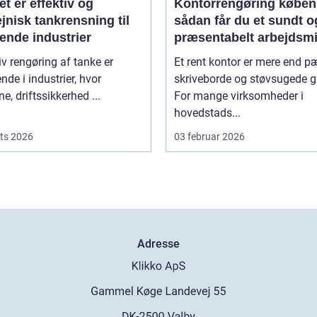
et er effektiv og
Kontorrengøring købe
jnisk tankrensning til
sådan får du et sundt o
ende industrier
præsentabelt arbejdsmi
iv rengøring af tanke er
Et rent kontor er mere end 
nde i industrier, hvor
skriveborde og støvsugede g
ne, driftssikkerhed ...
For mange virksomheder i
hovedstads...
ts 2026
03 februar 2026
Adresse