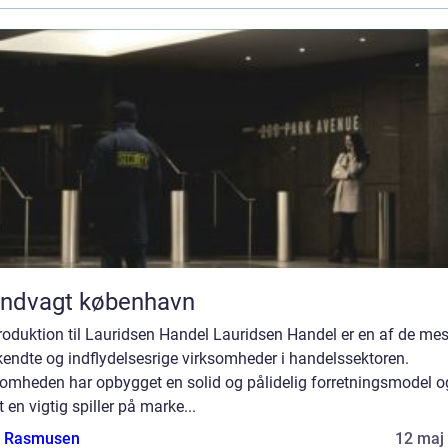
andvagt københavn
troduktion til Lauridsen Handel Lauridsen Handel er en af de mes
endte og indflydelsesrige virksomheder i handelssektoren.
somheden har opbygget en solid og pålidelig forretningsmodel o
 en vigtig spiller på marke...
a Rasmusen
12 maj