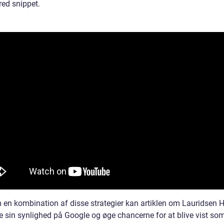
red snippet.
en kombination af disse strategier kan artiklen om Lauridsen 
e sin synlighed på Google og øge chancerne for at blive vist som