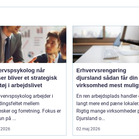
rvspsykolog når
Erhvervsrengøring
ser bliver et strategisk
djursland sådan får din
øj i arbejdslivet
virksomhed mest mulig
af rengøringen
vervspsykolog arbejder i
En ren arbejdsplads handler
ingsfeltet mellem
langt mere end pæne lokaler
ker og forretning. Fokus er
Rigtig mange virksomheder 
un på ...
Djursland o...
 2026
02 maj 2026