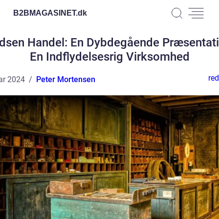
B2BMAGASINET.
dk
idsen Handel: En Dybdegående Præsentati
En Indflydelsesrig Virksomhed
red
ar 2024
Peter Mortensen