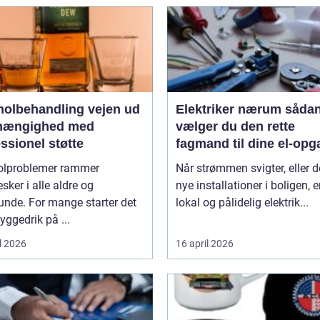
lbehandling vejen ud
Elektriker nærum sådan
fhængighed med
vælger du den rette
ssionel støtte
fagmand til dine el-opg
olproblemer rammer
Når strømmen svigter, eller d
ker i alle aldre og
nye installationer i boligen, e
unde. For mange starter det
lokal og pålidelig elektrik...
ggedrik på ...
l 2026
16 april 2026