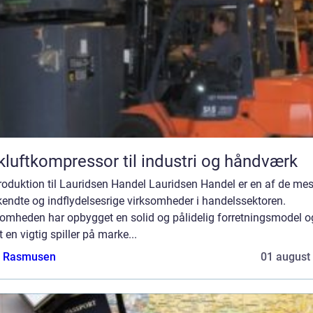
kluftkompressor til industri og håndværk
troduktion til Lauridsen Handel Lauridsen Handel er en af de mes
endte og indflydelsesrige virksomheder i handelssektoren.
somheden har opbygget en solid og pålidelig forretningsmodel o
 en vigtig spiller på marke...
a Rasmusen
01 august