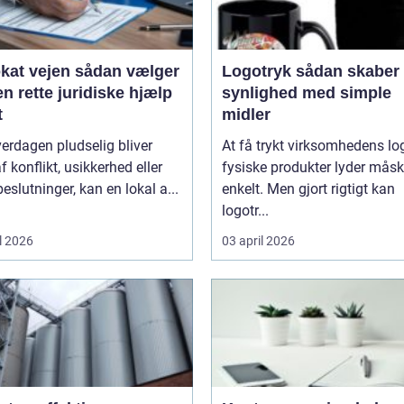
ejen sådan vælger
Logotryk sådan skaber du
n rette juridiske hjælp
synlighed med simple
t
midler
erdagen pludselig bliver
At få trykt virksomhedens lo
f konflikt, usikkerhed eller
fysiske produkter lyder mås
beslutninger, kan en lokal a...
enkelt. Men gjort rigtigt kan
logotr...
l 2026
03 april 2026