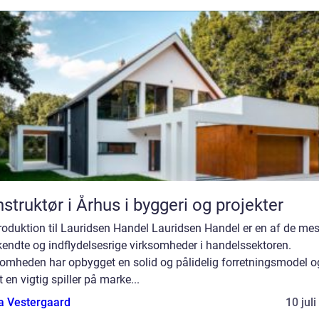
struktør i Århus i byggeri og projekter
troduktion til Lauridsen Handel Lauridsen Handel er en af de mes
endte og indflydelsesrige virksomheder i handelssektoren.
somheden har opbygget en solid og pålidelig forretningsmodel o
 en vigtig spiller på marke...
a Vestergaard
10 jul