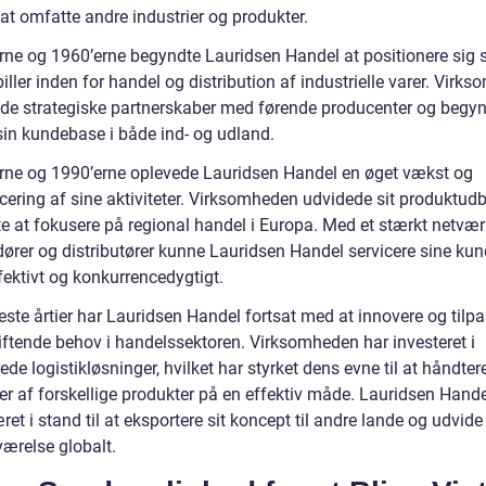
 at omfatte andre industrier og produkter.
erne og 1960’erne begyndte Lauridsen Handel at positionere sig
piller inden for handel og distribution af industrielle varer. Virk
ede strategiske partnerskaber med førende producenter og begyn
sin kundebase i både ind- og udland.
erne og 1990’erne oplevede Lauridsen Handel en øget vækst og
icering af sine aktiviteter. Virksomheden udvidede sit produktud
e at fokusere på regional handel i Europa. Med et stærkt netvær
dører og distributører kunne Lauridsen Handel servicere sine kun
fektivt og konkurrencedygtigt.
este årtier har Lauridsen Handel fortsat med at innovere og tilpa
kiftende behov i handelssektoren. Virksomheden har investeret i
de logistikløsninger, hvilket har styrket dens evne til at håndter
 af forskellige produkter på en effektiv måde. Lauridsen Hande
et i stand til at eksportere sit koncept til andre lande og udvide
værelse globalt.