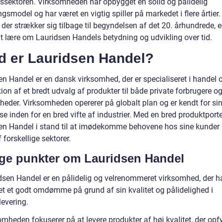
lssektoren. Virksomheden har opbygget en solid og pålidelig
ngsmodel og har været en vigtig spiller på markedet i flere årtier
, der strækker sig tilbage til begyndelsen af det 20. århundrede, e
t lære om Lauridsen Handels betydning og udvikling over tid.
d er Lauridsen Handel?
en Handel er en dansk virksomhed, der er specialiseret i handel 
tion af et bredt udvalg af produkter til både private forbrugere o
heder. Virksomheden opererer på globalt plan og er kendt for si
se inden for en bred vifte af industrier. Med en bred produktporte
en Handel i stand til at imødekomme behovene hos sine kunder
 forskellige sektorer.
ige punkter om Lauridsen Handel
dsen Handel er en pålidelig og velrenommeret virksomhed, der h
t et godt omdømme på grund af sin kvalitet og pålidelighed i
levering.
mheden fokuserer på at levere produkter af høj kvalitet, der opf