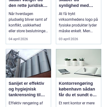
den rette juridiske
synlighed med
hjælp lokalt
simple midler
Når hverdagen
At få trykt
pludselig bliver ramt af
virksomhedens logo på
konflikt, usikkerhed
fysiske produkter lyder
eller store beslutninger,
måske enkelt. Men
kan en lokal a...
gjort rigtigt kan logotr...
04 april 2026
03 april 2026
Sanijet er effektiv
Kontorrengøring
og hygiejnisk
københavn sådan
tankrensning til
får du et sundt og
krævende
præsentabelt
Effektiv rengøring af
Et rent kontor er mere
industrier
arbejdsmiljø