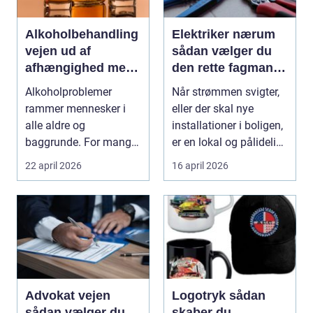
Alkoholbehandling
Elektriker nærum
vejen ud af
sådan vælger du
afhængighed med
den rette fagmand
professionel støtte
til dine el-opgaver
Alkoholproblemer
Når strømmen svigter,
rammer mennesker i
eller der skal nye
alle aldre og
installationer i boligen,
baggrunde. For mange
er en lokal og pålidelig
starter det med
elektrik...
22 april 2026
16 april 2026
hyggedrik på ...
Advokat vejen
Logotryk sådan
sådan vælger du
skaber du