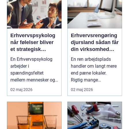
Erhvervspsykolog
Erhvervsrengøring
når følelser bliver
djursland sådan får
et strategisk
din virksomhed
værktøj i
mest muligt ud af
En Erhvervspsykolog
En ren arbejdsplads
arbejdslivet
rengøringen
arbejder i
handler om langt mere
spændingsfeltet
end pæne lokaler.
mellem mennesker og
Rigtig mange
forretning. Fokus er
virksomheder på
02 maj 2026
02 maj 2026
ikke kun på ...
Djursland o...