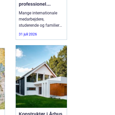
professionel
rådgivning gøre en
Mange internationale
forskel
medarbejdere,
studerende og familier
oplever, at vejen til
31 juli 2026
opholdstilladelse i
Danmark er alt andet
end enkel. Reglerne
ændrer sig ofte, og fejl i
ansøgningen kan føre til
lange ventetider eller
direkte afslag. Her kan
en
Konstruktør i Århus