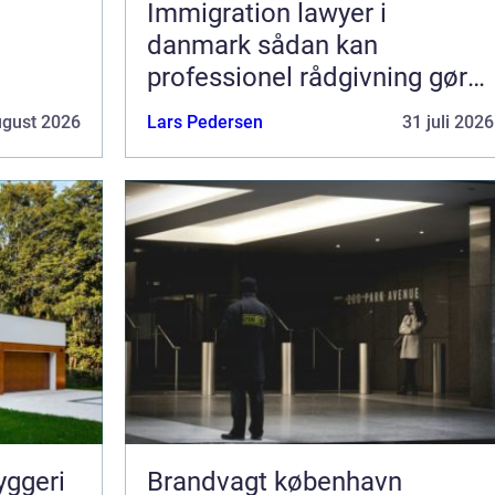
Immigration lawyer i
danmark sådan kan
professionel rådgivning gøre
en forskel
ugust 2026
Lars Pedersen
31 juli 2026
yggeri
Brandvagt københavn