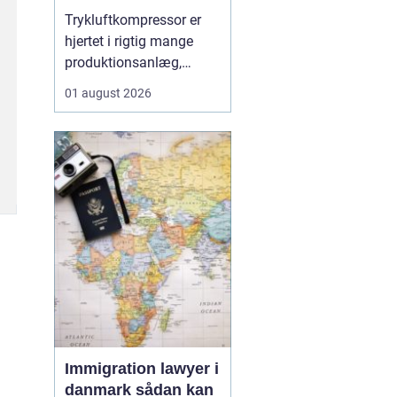
Trykluftkompressor er
hjertet i rigtig mange
produktionsanlæg,
værksteder og
01 august 2026
håndværksvirksomheder,
hvor pålidelig trykluft er
lige så vigtig som strøm
i kontakten. En moderne
løsning kan drive alt fra
enkle håndværktøjer til
avancerede
produktionsli...
Immigration lawyer i
danmark sådan kan