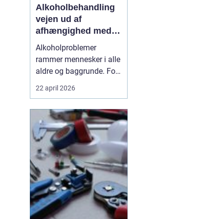
Alkoholbehandling
vejen ud af
afhængighed med
professionel støtte
Alkoholproblemer
rammer mennesker i alle
aldre og baggrunde. For
mange starter det med
22 april 2026
hyggedrik på arbejde
eller i weekenden, men
langsomt får alkoholen
mere magt over
hverdagen. Når drikkeriet
begynder at styre tanker,
relationer og helbred,
kan