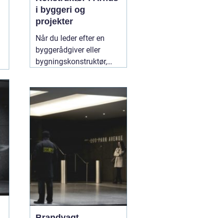
i byggeri og
projekter
Når du leder efter en
byggerådgiver eller
bygningskonstruktør,
handler det typisk om
tryghed,
gennemsigtighed og en
løsning, der både holder
økonomisk og
byggeteknisk. Søger du
en god "
10 juli 2026
Brandvagt