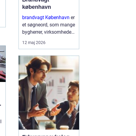
københavn
brandvagt København
er
et søgneord, som mange
bygherrer, virksomheder
og arrangører søger på,
12 maj 2026
når de skal sikre arbejde
med varmt udstyr eller
større events i
hovedstadsområdet.
Brandvagter...
l
l