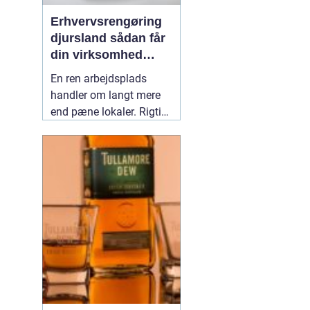
Erhvervsrengøring
djursland sådan får
din virksomhed
mest muligt ud af
En ren arbejdsplads
rengøringen
handler om langt mere
end pæne lokaler. Rigtig
mange virksomheder på
Djursland oplever, at
professionel rengøring
giver ro i hverdagen,
færre sygedage og et
bedre førstehåndsindtryk
over for kunder. Når vi
taler om
02 maj 2026