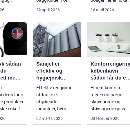
Rigtig
baggrunde. For
boligen, er en lokal
mange starter det
og pålidelig
026
22 april 2026
16 april 2026
heder på
med hyggedrik på ...
elektrik...
 o...
ådan
Sanijet er
Kontorrengørin
 du
effektiv og
københavn
hed med
hygiejnisk
sådan får du et
 midler
tankrensning til
sundt og
kt
Effektiv rengøring
Et rent kontor er
krævende
præsentabelt
hedens logo
af tanke er
mere end pæne
industrier
arbejdsmiljø
ke produkter
afgørende i
skriveborde og
ske enkelt.
industrier, hvor
støvsugede gulve.
 rigtigt kan
hygiejne,
For mange
2026
02 marts 2026
03 februar 2026
driftssikkerhed ...
virksomheder i
hovedstads...