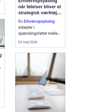
Erhvervspsykolog
når følelser bliver et
strategisk værktøj i
arbejdslivet
En
Erhvervspsykolog
arbejder i
spændingsfeltet mellem
mennesker og forretning.
02 maj 2026
Fokus er ikke kun på
trivsel, men også på
g
samarbejde, ledelse og
resultater. Når vi forstår
de følelser og relationer,
der drive...