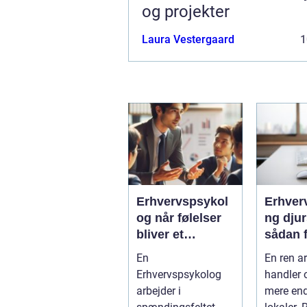
og projekter
Laura Vestergaard
1
Erhvervspsykol
Erhver
og når følelser
ng dju
bliver et
sådan f
strategisk
virkso
En
En ren a
værktøj i
mest m
Erhvervspsykolog
handler 
arbejdslivet
af ren
arbejder i
mere en