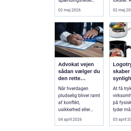
spændingsfeltet
lokaler. 
mellem mennesker
mange
02 maj 2026
02 maj 2
og forretning. Fokus
virksom
er ikke kun på ...
Djursland
Advokat vejen
Logotryk s
sådan vælger du
skaber
den rette
synlig
juridiske hjælp
simple
Når hverdagen
At få try
lokalt
pludselig bliver ramt
virksom
af konflikt,
på fysis
usikkerhed eller
lyder må
store beslutninger,
Men gjort
04 april 2026
03 april 
kan en lokal a...
logotr...