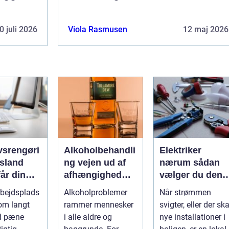
0 juli 2026
Viola Rasmusen
12 maj 2026
vsrengøri
Alkoholbehandli
Elektriker
rsland
ng vejen ud af
nærum sådan
år din
afhængighed
vælger du den
mhed
med
rette fagmand ti
rbejdsplads
Alkoholproblemer
Når strømmen
uligt ud
professionel
dine el-opgaver
om langt
rammer mennesker
svigter, eller der ska
gøringen
støtte
d pæne
i alle aldre og
nye installationer i