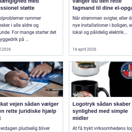
fhængighed med
vælger du den rette
ssionel støtte
fagmand til dine el-opg
olproblemer rammer
Når strømmen svigter, eller d
ker i alle aldre og
nye installationer i boligen, e
unde. For mange starter det
lokal og pålidelig elektrik...
ggedrik på ...
l 2026
16 april 2026
ejen sådan vælger
Logotryk sådan skaber du
n rette juridiske hjælp
synlighed med simple
t
midler
erdagen pludselig bliver
At få trykt virksomhedens lo