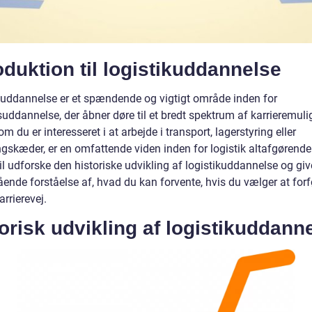
oduktion til logistikuddannelse
kuddannelse er et spændende og vigtigt område inden for
uddannelse, der åbner døre til et bredt spektrum af karrieremuli
m du er interesseret i at arbejde i transport, lagerstyring eller
ngskæder, er en omfattende viden inden for logistik altafgørend
vil udforske den historiske udvikling af logistikuddannelse og giv
ende forståelse af, hvad du kan forvente, hvis du vælger at forf
rrierevej.
orisk udvikling af logistikuddann