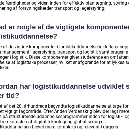
kle færdigheder og viden inden for effektiv planlægning, styring
mering af forsyningskæder, transport og lagerstyring.
d er nogle af de vigtigste komponenter
gistikuddannelse?
e af de vigtige komponenter i logistikuddannelse inkluderer sup
n management, lagerstyring, transport og logistik samt brugen af
inger i logistik. Disse komponenter giver studerende en omfatte
åelse af logistiske processer, hvilket er afgørende for at lykkes 
tiker.
ordan har logistikuddannelse udviklet 
r tid?
bet af det 20. århundrede begyndte logistikuddannelse at tage fo
et vigtigt fagområde. Efter Anden Verdenskrig blev der lagt mer
s på strukturerede uddannelsesprogrammer inden for logistik, o
fremkomsten af digital teknologi og globalisering er
stikuddannelsen blevet mere kompleks og relevant i dagens