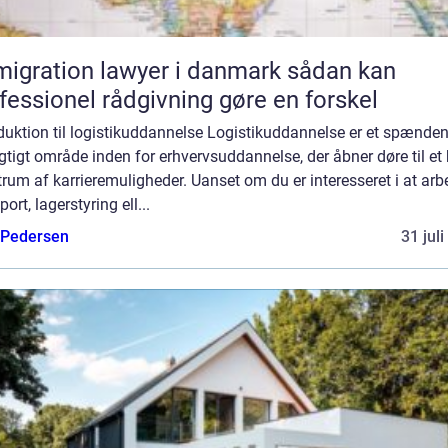
gration lawyer i danmark sådan kan
fessionel rådgivning gøre en forskel
duktion til logistikuddannelse Logistikuddannelse er et spænde
gtigt område inden for erhvervsuddannelse, der åbner døre til et 
rum af karrieremuligheder. Uanset om du er interesseret i at arbe
port, lagerstyring ell...
 Pedersen
31 jul