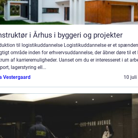
struktør i Århus i byggeri og projekter
duktion til logistikuddannelse Logistikuddannelse er et spænde
gtigt område inden for erhvervsuddannelse, der åbner døre til et 
rum af karrieremuligheder. Uanset om du er interesseret i at arbe
port, lagerstyring ell...
a Vestergaard
10 jul