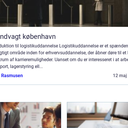
andvagt københavn
duktion til logistikuddannelse Logistikuddannelse er et spænde
gtigt område inden for erhvervsuddannelse, der åbner døre til et 
rum af karrieremuligheder. Uanset om du er interesseret i at arbe
port, lagerstyring ell...
a Rasmusen
12 maj