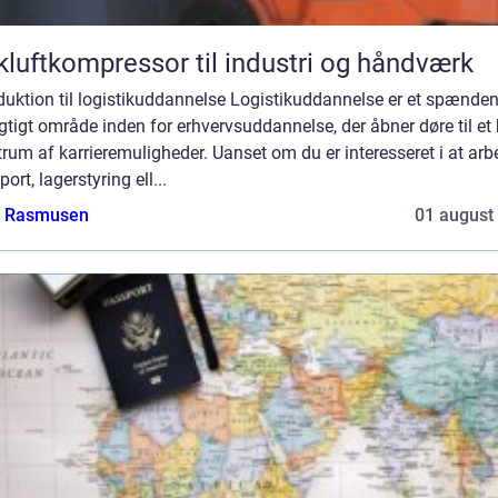
kluftkompressor til industri og håndværk
duktion til logistikuddannelse Logistikuddannelse er et spænde
gtigt område inden for erhvervsuddannelse, der åbner døre til et 
rum af karrieremuligheder. Uanset om du er interesseret i at arbe
port, lagerstyring ell...
a Rasmusen
01 august