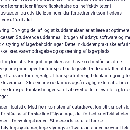
de lærer at identificere flaskehalse og ineffektiviteter i
ngskæden og udvikle løsninger, der forbedrer virksomhedens
ede effektivitet.
ring: En vigtig del af logistikuddannelsen er at lære at optimere
ocesser. Studerende uddannes i brugen af udstyr, software og m
ktiv styring af lagerbeholdninger. Dette inkluderer praktiske erfari
kkelister, varemodtagelse og opsætning af lagerplads.
t og logistik: En god logistiker skal have en forståelse af de
gende principper for transport og logistik. Dette omfatter at fo
ige transportformer, valg af transportruter og tidsplanlægning fo
e leverancer. Studerende uddannes også i vigtigheden af at ident
cere transportomkostninger samt at overholde relevante regler o
nger.
nger i logistik: Med fremkomsten af datadrevet logistik er det vigt
forståelse af forskellige IT-løsninger, der forbedrer effektivitete
eden i forsyningskæden. Studerende lærer at bruge
tstyringssystemer, lagerstyringssoftware og anden relevant tekno