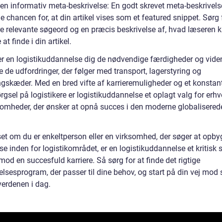
v en informativ meta-beskrivelse: En godt skrevet meta-beskrivel
 chancen for, at din artikel vises som et featured snippet. Sørg 
re relevante søgeord og en præcis beskrivelse af, hvad læseren 
 at finde i din artikel.
ver en logistikuddannelse dig de nødvendige færdigheder og viden 
 de udfordringer, der følger med transport, lagerstyring og
ngskæder. Med en bred vifte af karrieremuligheder og et konstan
rgsel på logistikere er logistikuddannelse et oplagt valg for erhv
somheder, der ønsker at opnå succes i den moderne globalisered
et om du er enkeltperson eller en virksomhed, der søger at opb
se inden for logistikområdet, er en logistikuddannelse et kritisk s
mod en succesfuld karriere. Så sørg for at finde det rigtige
lsesprogram, der passer til dine behov, og start på din vej mod 
verdenen i dag.