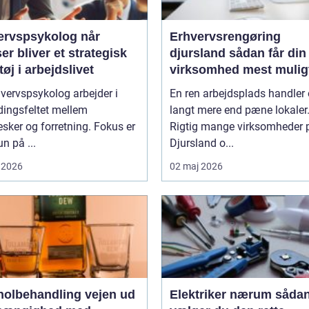
rvspsykolog når
Erhvervsrengøring
ser bliver et strategisk
djursland sådan får din
øj i arbejdslivet
virksomhed mest mulig
af rengøringen
vervspsykolog arbejder i
En ren arbejdsplads handler
ingsfeltet mellem
langt mere end pæne lokaler
ker og forretning. Fokus er
Rigtig mange virksomheder 
un på ...
Djursland o...
 2026
02 maj 2026
lbehandling vejen ud
Elektriker nærum sådan