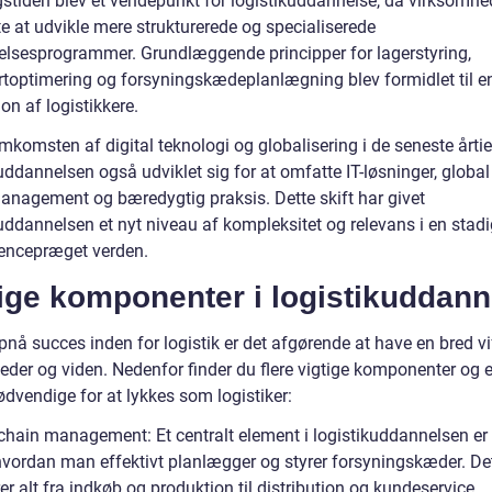
igstiden blev et vendepunkt for logistikuddannelse, da virksomhe
e at udvikle mere strukturerede og specialiserede
lsesprogrammer. Grundlæggende principper for lagerstyring,
rtoptimering og forsyningskædeplanlægning blev formidlet til e
on af logistikkere.
komsten af digital teknologi og globalisering i de seneste årtie
uddannelsen også udviklet sig for at omfatte IT-løsninger, globa
anagement og bæredygtig praksis. Dette skift har givet
kuddannelsen et nyt niveau af kompleksitet og relevans i en stad
encepræget verden.
ige komponenter i logistikuddann
pnå succes inden for logistik er det afgørende at have en bred vi
eder og viden. Nedenfor finder du flere vigtige komponenter og 
ødvendige for at lykkes som logistiker:
chain management: Et centralt element i logistikuddannelsen er 
 hvordan man effektivt planlægger og styrer forsyningskæder. De
er alt fra indkøb og produktion til distribution og kundeservice.