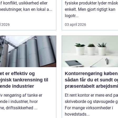
f konflikt, usikkerhed eller
fysiske produkter lyder mås
beslutninger, kan en lokal a...
enkelt. Men gjort rigtigt kan
logotr...
l 2026
03 april 2026
et er effektiv og
Kontorrengøring købe
jnisk tankrensning til
sådan får du et sundt o
ende industrier
præsentabelt arbejdsmi
iv rengøring af tanke er
Et rent kontor er mere end 
nde i industrier, hvor
skriveborde og støvsugede g
ne, driftssikkerhed ...
For mange virksomheder i
hovedstads...