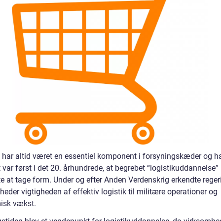
k har altid været en essentiel komponent i forsyningskæder og h
var først i det 20. århundrede, at begrebet “logistikuddannelse”
e at tage form. Under og efter Anden Verdenskrig erkendte reger
eder vigtigheden af effektiv logistik til militære operationer og
isk vækst.