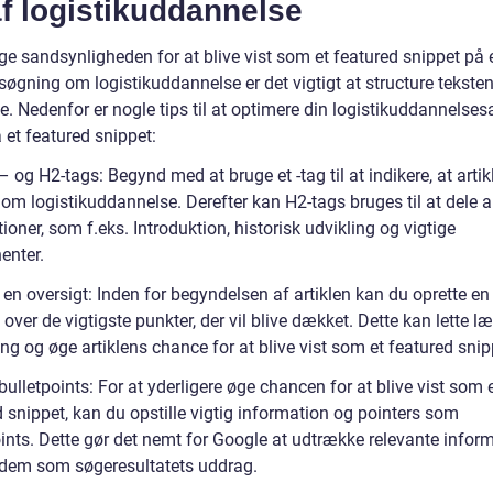
f logistikuddannelse
ge sandsynligheden for at blive vist som et featured snippet på 
søgning om logistikuddannelse er det vigtigt at structure tekste
. Nedenfor er nogle tips til at optimere din logistikuddannelsesa
 et featured snippet:
– og H2-tags: Begynd med at bruge et -tag til at indikere, at artik
om logistikuddannelse. Derefter kan H2-tags bruges til at dele a
tioner, som f.eks. Introduktion, historisk udvikling og vigtige
nter.
 en oversigt: Inden for begyndelsen af artiklen kan du oprette en
 over de vigtigste punkter, der vil blive dækket. Dette kan lette l
ng og øge artiklens chance for at blive vist som et featured snip
bulletpoints: For at yderligere øge chancen for at blive vist som 
 snippet, kan du opstille vigtig information og pointers som
oints. Dette gør det nemt for Google at udtrække relevante infor
 dem som søgeresultatets uddrag.