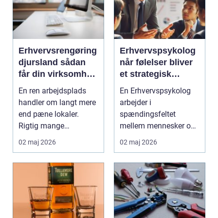
Erhvervsrengøring
Erhvervspsykolog
djursland sådan
når følelser bliver
får din virksomhed
et strategisk
mest muligt ud af
værktøj i
En ren arbejdsplads
En Erhvervspsykolog
rengøringen
arbejdslivet
handler om langt mere
arbejder i
end pæne lokaler.
spændingsfeltet
Rigtig mange
mellem mennesker og
virksomheder på
forretning. Fokus er
02 maj 2026
02 maj 2026
Djursland o...
ikke kun på ...