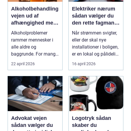
Alkoholbehandling
Elektriker nærum
vejen ud af
sådan vælger du
afhængighed med
den rette fagmand
professionel støtte
til dine el-opgaver
Alkoholproblemer
Når strømmen svigter,
rammer mennesker i
eller der skal nye
alle aldre og
installationer i boligen,
baggrunde. For mange
er en lokal og pålidelig
starter det med
elektrik...
22 april 2026
16 april 2026
hyggedrik på ...
Advokat vejen
Logotryk sådan
sådan vælger du
skaber du