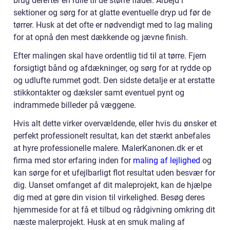
brug derefter en rulle til de større flader. Arbejd i
sektioner og sørg for at glatte eventuelle dryp ud før de
tørrer. Husk at det ofte er nødvendigt med to lag maling
for at opnå den mest dækkende og jævne finish.
Efter malingen skal have ordentlig tid til at tørre. Fjern
forsigtigt bånd og afdækninger, og sørg for at rydde op
og udlufte rummet godt. Den sidste detalje er at erstatte
stikkontakter og dæksler samt eventuel pynt og
indrammede billeder på væggene.
Hvis alt dette virker overvældende, eller hvis du ønsker et
perfekt professionelt resultat, kan det stærkt anbefales
at hyre professionelle malere. MalerKanonen.dk er et
firma med stor erfaring inden for
maling af lejlighed
og
kan sørge for et ufejlbarligt flot resultat uden besvær for
dig. Uanset omfanget af dit maleprojekt, kan de hjælpe
dig med at gøre din vision til virkelighed. Besøg deres
hjemmeside for at få et tilbud og rådgivning omkring dit
næste malerprojekt. Husk at en smuk maling af