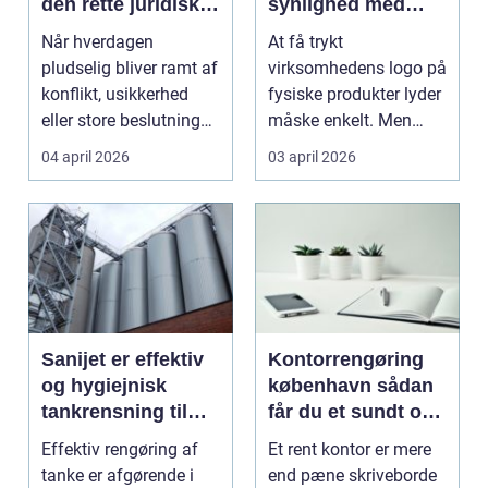
den rette juridiske
synlighed med
hjælp lokalt
simple midler
Når hverdagen
At få trykt
pludselig bliver ramt af
virksomhedens logo på
konflikt, usikkerhed
fysiske produkter lyder
eller store beslutninger,
måske enkelt. Men
kan en lokal a...
gjort rigtigt kan logotr...
04 april 2026
03 april 2026
Sanijet er effektiv
Kontorrengøring
og hygiejnisk
københavn sådan
tankrensning til
får du et sundt og
krævende
præsentabelt
Effektiv rengøring af
Et rent kontor er mere
industrier
arbejdsmiljø
tanke er afgørende i
end pæne skriveborde