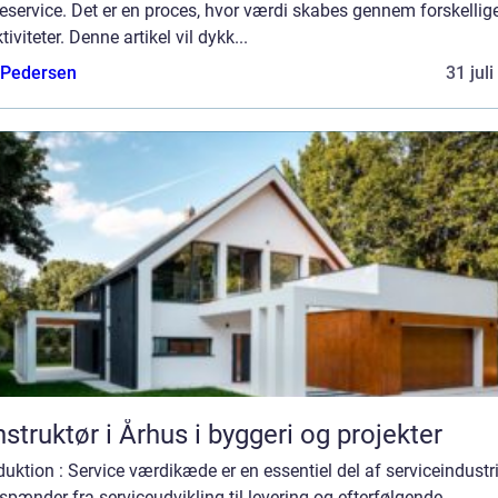
service. Det er en proces, hvor værdi skabes gennem forskellige
tiviteter. Denne artikel vil dykk...
 Pedersen
31 jul
struktør i Århus i byggeri og projekter
duktion : Service værdikæde er en essentiel del af serviceindustr
pænder fra serviceudvikling til levering og efterfølgende