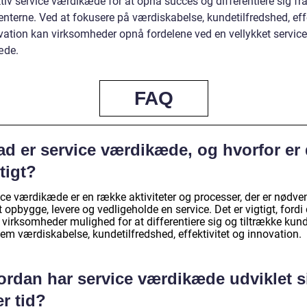
tiv service værdikæde for at opnå succes og differentiere sig fr
nterne. Ved at fokusere på værdiskabelse, kundetilfredshed, effe
vation kan virksomheder opnå fordelene ved en vellykket service
æde.
FAQ
ad er service værdikæde, og hvorfor er 
tigt?
ice værdikæde er en række aktiviteter og processer, der er nødve
t opbygge, levere og vedligeholde en service. Det er vigtigt, fordi
 virksomheder mulighed for at differentiere sig og tiltrække kun
em værdiskabelse, kundetilfredshed, effektivitet og innovation.
ordan har service værdikæde udviklet s
r tid?