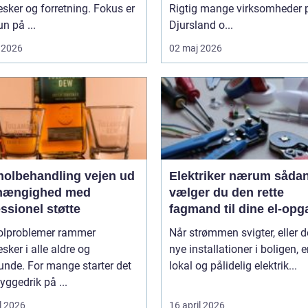
ker og forretning. Fokus er
Rigtig mange virksomheder 
un på ...
Djursland o...
 2026
02 maj 2026
lbehandling vejen ud
Elektriker nærum sådan
fhængighed med
vælger du den rette
ssionel støtte
fagmand til dine el-opg
olproblemer rammer
Når strømmen svigter, eller d
ker i alle aldre og
nye installationer i boligen, e
unde. For mange starter det
lokal og pålidelig elektrik...
ggedrik på ...
l 2026
16 april 2026