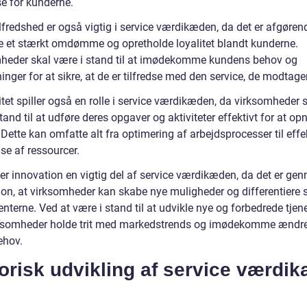
se for kunderne.
fredshed er også vigtig i service værdikæden, da det er afgørend
 et stærkt omdømme og opretholde loyalitet blandt kunderne.
heder skal være i stand til at imødekomme kundens behov og
inger for at sikre, at de er tilfredse med den service, de modtager
itet spiller også en rolle i service værdikæden, da virksomheder 
tand til at udføre deres opgaver og aktiviteter effektivt for at op
Dette kan omfatte alt fra optimering af arbejdsprocesser til effe
se af ressourcer.
 er innovation en vigtig del af service værdikæden, da det er ge
ion, at virksomheder kan skabe nye muligheder og differentiere s
nterne. Ved at være i stand til at udvikle nye og forbedrede tjen
ksomheder holde trit med markedstrends og imødekomme ændr
ehov.
orisk udvikling af service værdi