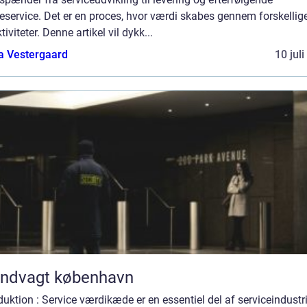
service. Det er en proces, hvor værdi skabes gennem forskellige
tiviteter. Denne artikel vil dykk...
a Vestergaard
10 jul
andvagt københavn
duktion : Service værdikæde er en essentiel del af serviceindustr