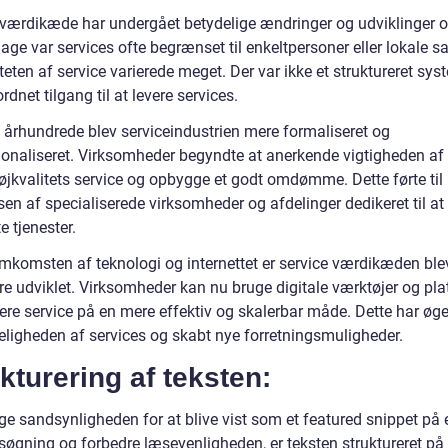
 værdikæde har undergået betydelige ændringer og udviklinger ove
age var services ofte begrænset til enkeltpersoner eller lokale 
teten af service varierede meget. Der var ikke et struktureret syst
rdnet tilgang til at levere services.
. århundrede blev serviceindustrien mere formaliseret og
ionaliseret. Virksomheder begyndte at anerkende vigtigheden af 
højkvalitets service og opbygge et godt omdømme. Dette førte til
sen af specialiserede virksomheder og afdelinger dedikeret til at
 tjenester.
mkomsten af teknologi og internettet er service værdikæden ble
ere udviklet. Virksomheder kan nu bruge digitale værktøjer og pl
evere service på en mere effektiv og skalerbar måde. Dette har øge
eligheden af services og skabt nye forretningsmuligheder.
kturering af teksten:
ge sandsynligheden for at blive vist som et featured snippet på 
søgning og forbedre læsevenligheden, er teksten struktureret på