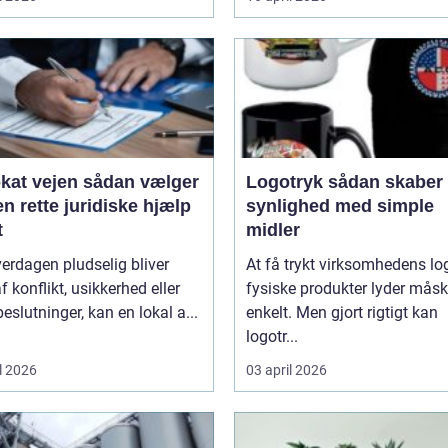
ejen sådan vælger
Logotryk sådan skaber du
n rette juridiske hjælp
synlighed med simple
t
midler
erdagen pludselig bliver
At få trykt virksomhedens lo
f konflikt, usikkerhed eller
fysiske produkter lyder mås
beslutninger, kan en lokal a...
enkelt. Men gjort rigtigt kan
logotr...
l 2026
03 april 2026