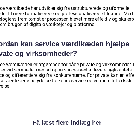
ice værdikæde har udviklet sig fra ustrukturerede og uformelle
der til mere formaliserede og professionaliserede tilgange. Med
ologiens fremkomst er processen blevet mere effektiv og skalerb
em brugen af digitale værktøjer og platforme.
ordan kan service værdikæden hjælpe
ivate og virksomheder?
ice værdikæden er afgørende for både private og virksomheder. 
per virksomheder med at opnå succes ved at levere højkvalitets
ce og differentiere sig fra konkurrenterne. For private kan en effe
ice værdikæde betyde bedre kundeservice og en mere tilfredsstil
else.
Få læst flere indlæg her