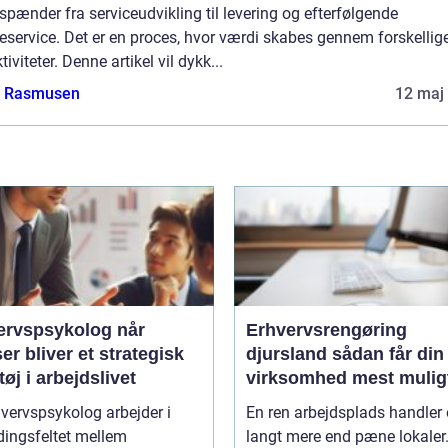
pænder fra serviceudvikling til levering og efterfølgende
service. Det er en proces, hvor værdi skabes gennem forskellige
tiviteter. Denne artikel vil dykk...
a Rasmusen
12 maj
rvspsykolog når
Erhvervsrengøring
ser bliver et strategisk
djursland sådan får din
øj i arbejdslivet
virksomhed mest mulig
af rengøringen
vervspsykolog arbejder i
En ren arbejdsplads handler
ingsfeltet mellem
langt mere end pæne lokaler