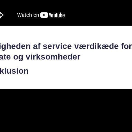
igheden af service værdikæde for
vate og virksomheder
klusion