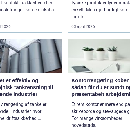
f konflikt, usikkerhed eller
fysiske produkter lyder mås
beslutninger, kan en lokal a...
enkelt. Men gjort rigtigt kan
logotr...
l 2026
03 april 2026
et er effektiv og
Kontorrengøring købe
jnisk tankrensning til
sådan får du et sundt o
ende industrier
præsentabelt arbejdsmi
iv rengøring af tanke er
Et rent kontor er mere end 
nde i industrier, hvor
skriveborde og støvsugede g
ne, driftssikkerhed ...
For mange virksomheder i
hovedstads...