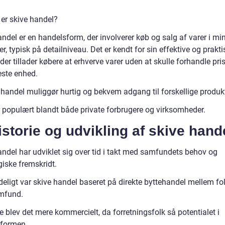
 er skive handel?
ndel er en handelsform, der involverer køb og salg af varer i mi
 typisk på detailniveau. Det er kendt for sin effektive og prakti
 der tillader købere at erhverve varer uden at skulle forhandle pri
este enhed.
 handel muliggør hurtig og bekvem adgang til forskellige produkt
r populært blandt både private forbrugere og virksomheder.
istorie og udvikling af skive hand
andel har udviklet sig over tid i takt med samfundets behov og
giske fremskridt.
deligt var skive handel baseret på direkte byttehandel mellem fo
mfund.
 blev det mere kommercielt, da forretningsfolk så potentialet i
formen.