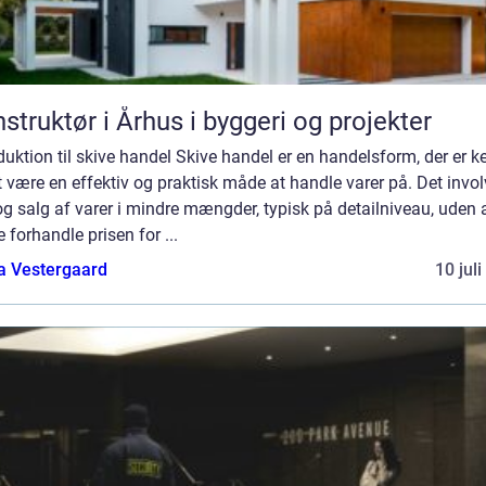
struktør i Århus i byggeri og projekter
duktion til skive handel Skive handel er en handelsform, der er k
t være en effektiv og praktisk måde at handle varer på. Det invol
g salg af varer i mindre mængder, typisk på detailniveau, uden 
e forhandle prisen for ...
a Vestergaard
10 jul