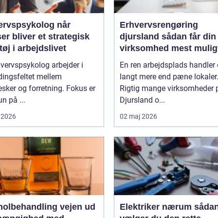
rvspsykolog når
Erhvervsrengøring
ser bliver et strategisk
djursland sådan får din
øj i arbejdslivet
virksomhed mest mulig
af rengøringen
vervspsykolog arbejder i
En ren arbejdsplads handler
ingsfeltet mellem
langt mere end pæne lokaler
ker og forretning. Fokus er
Rigtig mange virksomheder 
un på ...
Djursland o...
 2026
02 maj 2026
lbehandling vejen ud
Elektriker nærum sådan