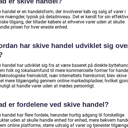
ad er skive handel?
 handel er en handelsform, der involverer køb og salg af varer i
e mængder, typisk på detailniveau. Det er kendt for sin effektiv
iske tilgang, der tillader købere at erhverve varer uden at skulle
andle prisen for hver eneste enhed.
rdan har skive handel udviklet sig ove
?
 handel har udviklet sig fra at være baseret på direkte byttehan
em folk og lokalsamfund til mere kommercielle former for hande
teknologiske fremskridt, især internettets fremkomst, blev skive
el mere tilgængelig gennem online markedspladser, hvilket gjor
muligt at handle varer uden at mødes personligt.
ad er fordelene ved skive handel?
 handel har flere fordele, herunder hurtig adgang til forskellige
ukter uden at skulle handle enhed for enhed, mere bekvem hand
m online platforme, større udvalg af varer og tjenester tilgænge