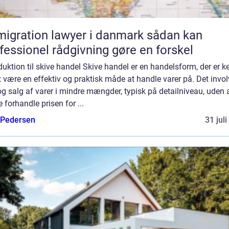
gration lawyer i danmark sådan kan
fessionel rådgivning gøre en forskel
duktion til skive handel Skive handel er en handelsform, der er k
t være en effektiv og praktisk måde at handle varer på. Det invol
g salg af varer i mindre mængder, typisk på detailniveau, uden 
e forhandle prisen for ...
 Pedersen
31 jul