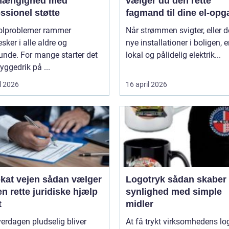
fhængighed med
vælger du den rette
ssionel støtte
fagmand til dine el-opg
olproblemer rammer
Når strømmen svigter, eller d
ker i alle aldre og
nye installationer i boligen, e
unde. For mange starter det
lokal og pålidelig elektrik...
ggedrik på ...
l 2026
16 april 2026
ejen sådan vælger
Logotryk sådan skaber du
n rette juridiske hjælp
synlighed med simple
t
midler
erdagen pludselig bliver
At få trykt virksomhedens lo