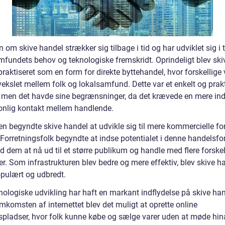
n om skive handel strækker sig tilbage i tid og har udviklet sig i 
fundets behov og teknologiske fremskridt. Oprindeligt blev ski
raktiseret som en form for direkte byttehandel, hvor forskellige 
vekslet mellem folk og lokalsamfund. Dette var et enkelt og prak
 men det havde sine begrænsninger, da det krævede en mere ind
onlig kontakt mellem handlende.
en begyndte skive handel at udvikle sig til mere kommercielle fo
 Forretningsfolk begyndte at indse potentialet i denne handelsfo
od dem at nå ud til et større publikum og handle med flere forskel
r. Som infrastrukturen blev bedre og mere effektiv, blev skive h
pulært og udbredt.
nologiske udvikling har haft en markant indflydelse på skive han
mkomsten af internettet blev det muligt at oprette online
pladser, hvor folk kunne købe og sælge varer uden at møde hi