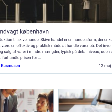
andvagt københavn
duktion til skive handel Skive handel er en handelsform, der er k
t være en effektiv og praktisk måde at handle varer på. Det invol
g salg af varer i mindre mængder, typisk på detailniveau, uden 
e forhandle prisen for ...
a Rasmusen
12 maj