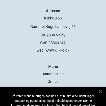
Adresse
web:
www.klikko.dk
Menu
Annoncering
Om os
Cookies
På vores website bruges cookies til at huske dine indstillinger,
Kontakt os
statistik og personalisering af indhold og annoncer. Denne
Sitemap
information deles med tredjepart. Ved fortsat brug af websiden