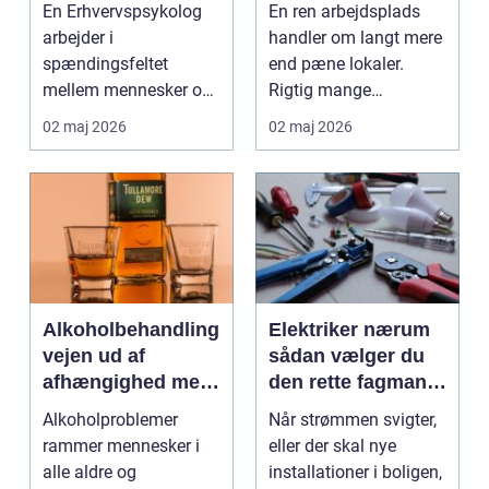
værktøj i
mest muligt ud af
En Erhvervspsykolog
En ren arbejdsplads
arbejdslivet
rengøringen
arbejder i
handler om langt mere
spændingsfeltet
end pæne lokaler.
mellem mennesker og
Rigtig mange
forretning. Fokus er
virksomheder på
02 maj 2026
02 maj 2026
ikke kun på ...
Djursland o...
Alkoholbehandling
Elektriker nærum
vejen ud af
sådan vælger du
afhængighed med
den rette fagmand
professionel støtte
til dine el-opgaver
Alkoholproblemer
Når strømmen svigter,
rammer mennesker i
eller der skal nye
alle aldre og
installationer i boligen,