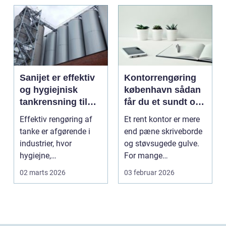
Sanijet er effektiv
Kontorrengøring
og hygiejnisk
københavn sådan
tankrensning til
får du et sundt og
krævende
præsentabelt
Effektiv rengøring af
Et rent kontor er mere
industrier
arbejdsmiljø
tanke er afgørende i
end pæne skriveborde
industrier, hvor
og støvsugede gulve.
hygiejne,
For mange
driftssikkerhed ...
virksomheder i
02 marts 2026
03 februar 2026
hovedstads...