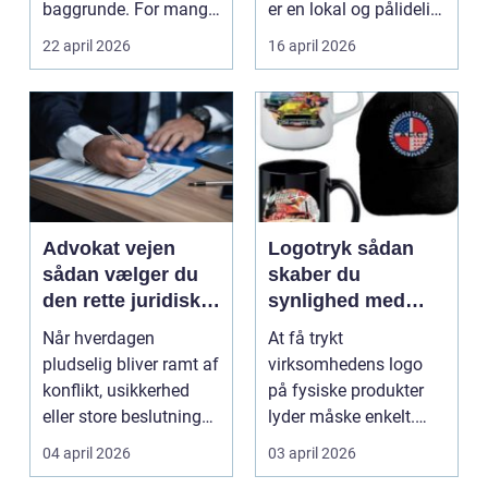
baggrunde. For mange
er en lokal og pålidelig
starter det med
elektrik...
22 april 2026
16 april 2026
hyggedrik på ...
Advokat vejen
Logotryk sådan
sådan vælger du
skaber du
den rette juridiske
synlighed med
hjælp lokalt
simple midler
Når hverdagen
At få trykt
pludselig bliver ramt af
virksomhedens logo
konflikt, usikkerhed
på fysiske produkter
eller store beslutninger,
lyder måske enkelt.
kan en lokal a...
Men gjort rigtigt kan
04 april 2026
03 april 2026
logotr...