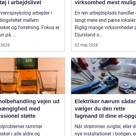
øj i arbejdslivet
virksomhed mest mulig
af rengøringen
vervspsykolog arbejder i
En ren arbejdsplads handler
ingsfeltet mellem
langt mere end pæne lokaler
ker og forretning. Fokus er
Rigtig mange virksomheder 
un på ...
Djursland o...
 2026
02 maj 2026
lbehandling vejen ud
Elektriker nærum sådan
fhængighed med
vælger du den rette
ssionel støtte
fagmand til dine el-opg
olproblemer rammer
Når strømmen svigter, eller d
ker i alle aldre og
nye installationer i boligen, e