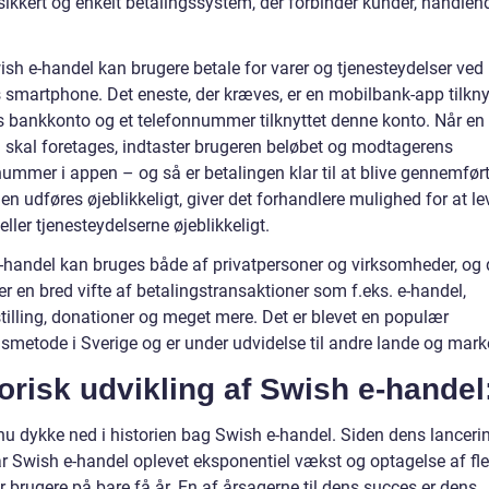
 sikkert og enkelt betalingssystem, der forbinder kunder, handlen
sh e-handel kan brugere betale for varer og tjenesteydelser ved
s smartphone. Det eneste, der kræves, er en mobilbank-app tilkny
 bankkonto og et telefonnummer tilknyttet denne konto. Når en
g skal foretages, indtaster brugeren beløbet og modtagerens
ummer i appen – og så er betalingen klar til at blive gennemført
en udføres øjeblikkeligt, giver det forhandlere mulighed for at le
eller tjenesteydelserne øjeblikkeligt.
-handel kan bruges både af privatpersoner og virksomheder, og 
r en bred vifte af betalingstransaktioner som f.eks. e-handel,
illing, donationer og meget mere. Det er blevet en populær
gsmetode i Sverige og er under udvidelse til andre lande og mark
orisk udvikling af Swish e-handel
nu dykke ned i historien bag Swish e-handel. Siden dens lancerin
r Swish e-handel oplevet eksponentiel vækst og optagelse af fle
r brugere på bare få år. En af årsagerne til dens succes er dens