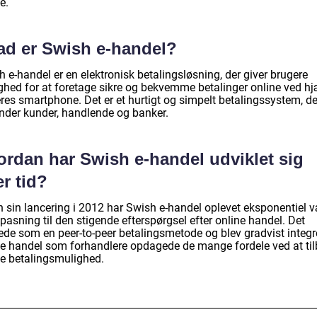
e.
ad er Swish e-handel?
 e-handel er en elektronisk betalingsløsning, der giver brugere
ghed for at foretage sikre og bekvemme betalinger online ved h
res smartphone. Det er et hurtigt og simpelt betalingssystem, de
inder kunder, handlende og banker.
ordan har Swish e-handel udviklet sig
r tid?
n sin lancering i 2012 har Swish e-handel oplevet eksponentiel 
lpasning til den stigende efterspørgsel efter online handel. Det
ede som en peer-to-peer betalingsmetode og blev gradvist integre
ne handel som forhandlere opdagede de mange fordele ved at ti
e betalingsmulighed.