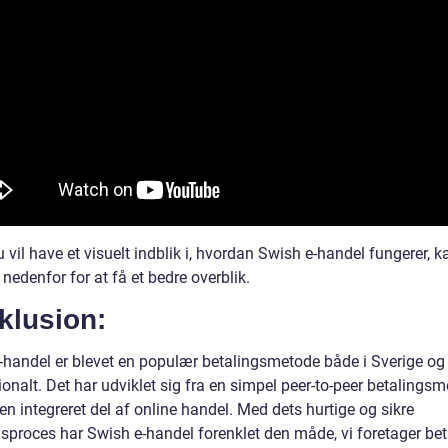
u vil have et visuelt indblik i, hvordan Swish e-handel fungerer, 
nedenfor for at få et bedre overblik.
klusion:
-handel er blevet en populær betalingsmetode både i Sverige og
ionalt. Det har udviklet sig fra en simpel peer-to-peer betalingsm
 en integreret del af online handel. Med dets hurtige og sikre
gsproces har Swish e-handel forenklet den måde, vi foretager bet