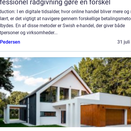
fessionel rådgivning gøre en forskel
duction: I en digitale tidsalder, hvor online handel bliver mere og
ært, er det vigtigt at navigere gennem forskellige betalingsmeto
ilbydes. En af disse metoder er Swish e-handel, der giver både
tpersoner og virksomheder...
 Pedersen
31 jul