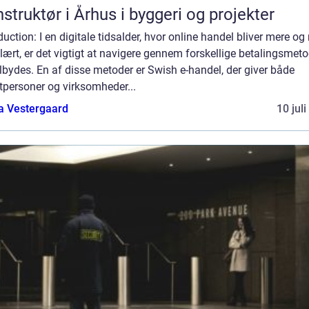
struktør i Århus i byggeri og projekter
duction: I en digitale tidsalder, hvor online handel bliver mere og
ært, er det vigtigt at navigere gennem forskellige betalingsmeto
ilbydes. En af disse metoder er Swish e-handel, der giver både
tpersoner og virksomheder...
a Vestergaard
10 jul