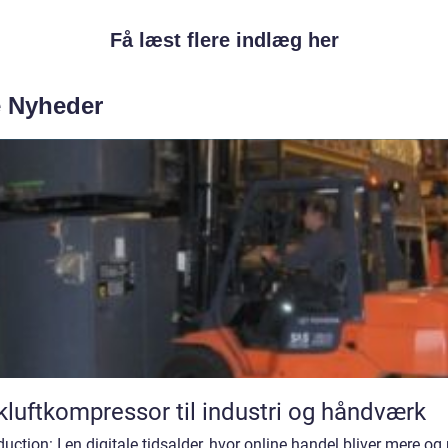
Få læst flere indlæg her
e Nyheder
kluftkompressor til industri og håndværk
duction: I en digitale tidsalder, hvor online handel bliver mere og