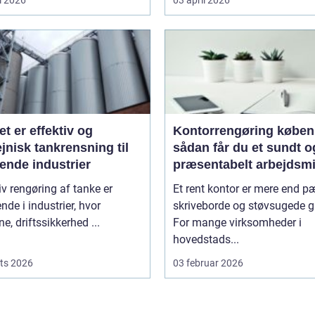
l 2026
03 april 2026
et er effektiv og
Kontorrengøring købe
jnisk tankrensning til
sådan får du et sundt o
ende industrier
præsentabelt arbejdsmi
iv rengøring af tanke er
Et rent kontor er mere end 
nde i industrier, hvor
skriveborde og støvsugede g
ne, driftssikkerhed ...
For mange virksomheder i
hovedstads...
ts 2026
03 februar 2026