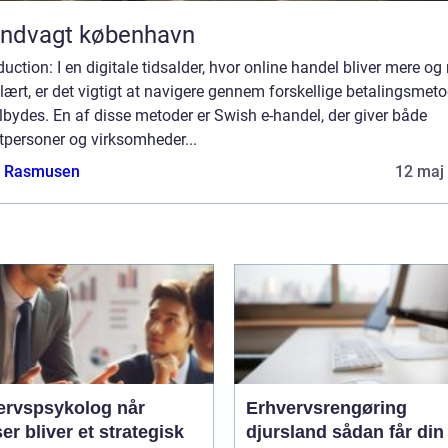
andvagt københavn
duction: I en digitale tidsalder, hvor online handel bliver mere og
ært, er det vigtigt at navigere gennem forskellige betalingsmeto
ilbydes. En af disse metoder er Swish e-handel, der giver både
tpersoner og virksomheder...
a Rasmusen
12 maj
rvspsykolog når
Erhvervsrengøring
ser bliver et strategisk
djursland sådan får din