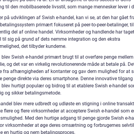
ing til den mobilbaserede livsstil, som mange mennesker lever i 
er på udviklingen af Swish e-handel, kan vi se, at den har gået fr
betalingssystem primært fokuseret på peer-to-peer-betalinger, til 
ntlig del af online handel. Virksomheder og handlende har tage
l til sig på grund af dets nemme integration og den ekstra
elighed, det tilbyder kunderne.
n blev Swish e-handel primært brugt til at overføre penge mellem
ie, og det var en virkelig revolutionerende måde at betale på. Det
e fra afhængigheden af kontanter og gav dem mulighed for at 
 penge direkte via deres smartphone. Denne innovative tilgang t
 blev hurtigt populær og bidrog til at etablere Swish e-handel s
ig og sikker betalingsmetode.
andel blev mere udbredt og udløste en stigning i online transakt
e flere og flere virksomheder at acceptere Swish e-handel som e
gsmulighed. Med den hurtige adgang til penge gjorde Swish e-ha
for virksomheder at øge deres omsætning og forbrugernes selvtil
de en hurtig og nem betalingsproces.