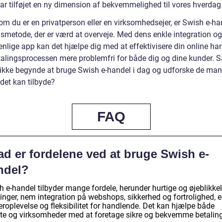
har tilføjet en ny dimension af bekvemmelighed til vores hverdag
om du er en privatperson eller en virksomhedsejer, er Swish e-ha
gsmetode, der er værd at overveje. Med dens enkle integration og
enlige app kan det hjælpe dig med at effektivisere din online ha
talingsprocessen mere problemfri for både dig og dine kunder. S
 ikke begynde at bruge Swish e-handel i dag og udforske de ma
 det kan tilbyde?
FAQ
ad er fordelene ved at bruge Swish e-
ndel?
 e-handel tilbyder mange fordele, herunder hurtige og øjeblikkel
inger, nem integration på webshops, sikkerhed og fortrolighed, e
roplevelse og fleksibilitet for handlende. Det kan hjælpe både
ate og virksomheder med at foretage sikre og bekvemme betalin