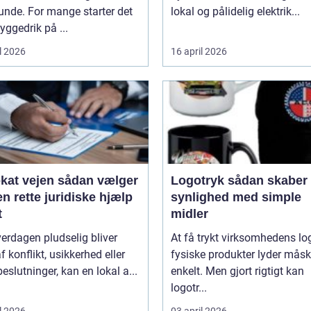
unde. For mange starter det
lokal og pålidelig elektrik...
ggedrik på ...
l 2026
16 april 2026
ejen sådan vælger
Logotryk sådan skaber du
n rette juridiske hjælp
synlighed med simple
t
midler
erdagen pludselig bliver
At få trykt virksomhedens lo
f konflikt, usikkerhed eller
fysiske produkter lyder mås
beslutninger, kan en lokal a...
enkelt. Men gjort rigtigt kan
logotr...