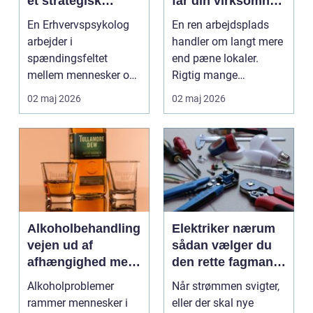
et strategisk
får din virksomhed
værktøj i
mest muligt ud af
En Erhvervspsykolog
En ren arbejdsplads
arbejdslivet
rengøringen
arbejder i
handler om langt mere
spændingsfeltet
end pæne lokaler.
mellem mennesker og
Rigtig mange
forretning. Fokus er
virksomheder på
02 maj 2026
02 maj 2026
ikke kun på ...
Djursland o...
Alkoholbehandling
Elektriker nærum
vejen ud af
sådan vælger du
afhængighed med
den rette fagmand
professionel støtte
til dine el-opgaver
Alkoholproblemer
Når strømmen svigter,
rammer mennesker i
eller der skal nye