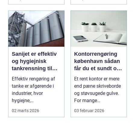
logotr...
Sanijet er effektiv
Kontorrengøring
og hygiejnisk
københavn sådan
tankrensning til
får du et sundt og
krævende
præsentabelt
Effektiv rengøring af
Et rent kontor er mere
industrier
arbejdsmiljø
tanke er afgørende i
end pæne skriveborde
industrier, hvor
og støvsugede gulve.
hygiejne,
For mange
driftssikkerhed ...
virksomheder i
02 marts 2026
03 februar 2026
hovedstads...