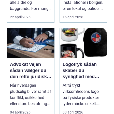
alle aldre og
installationer i boligen,
baggrunde. For mange
er en lokal og pålidelig
starter det med
elektrik...
22 april 2026
16 april 2026
hyggedrik på ...
Advokat vejen
Logotryk sådan
sådan vælger du
skaber du
den rette juridiske
synlighed med
hjælp lokalt
simple midler
Når hverdagen
At få trykt
pludselig bliver ramt af
virksomhedens logo
konflikt, usikkerhed
på fysiske produkter
eller store beslutninger,
lyder måske enkelt.
kan en lokal a...
Men gjort rigtigt kan
04 april 2026
03 april 2026