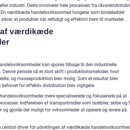
eller industri. Dette involverer hele processen fra råvareindvindi
alg. En værdikæde handelsvirksomhed fungerer som bindeleddet
krer, at produkter når rettidigt og effektivt frem til markedet.
g af værdikæde
der
ndelsvirksomheder kan spores tilbage til den industrielle
. Denne periode så et stort skift i produktionsmetoder, hvor
edte, og masseproduktion blev mulig. Som et resultat blev
hovet for effektiv distribution blev vigtigere.
 handelsvirksomheder mere specialiserede og fokuserede på at
rocesser. Indførelsen af transportmidler som lastbiler, skibe og f
er og gjorde det muligt for virksomheder at operere og levere på
en central driver for udviklingen af værdikæde handelsvirksomhed