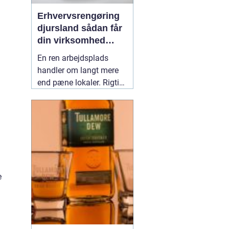
Erhvervsrengøring
djursland sådan får
din virksomhed
mest muligt ud af
En ren arbejdsplads
rengøringen
handler om langt mere
end pæne lokaler. Rigtig
mange virksomheder på
Djursland oplever, at
professionel rengøring
giver ro i hverdagen,
færre sygedage og et
bedre førstehåndsindtryk
over for kunder. Når vi
e
taler om
02 maj 2026