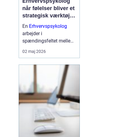
Erhvervspsykolog
når følelser bliver et
strategisk værktøj i
arbejdslivet
En
Erhvervspsykolog
arbejder i
spændingsfeltet mellem
mennesker og forretning.
02 maj 2026
Fokus er ikke kun på
trivsel, men også på
samarbejde, ledelse og
resultater. Når vi forstår
de følelser og relationer,
der drive...