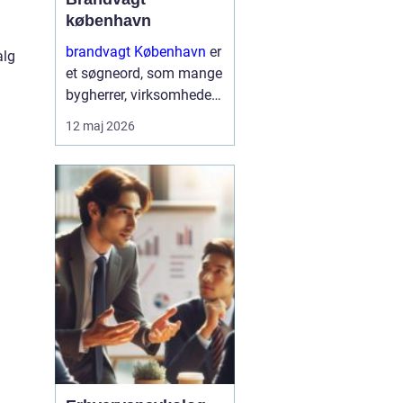
københavn
brandvagt København
er
alg
et søgneord, som mange
bygherrer, virksomheder
og arrangører søger på,
12 maj 2026
når de skal sikre arbejde
med varmt udstyr eller
større events i
hovedstadsområdet.
Brandvagter...