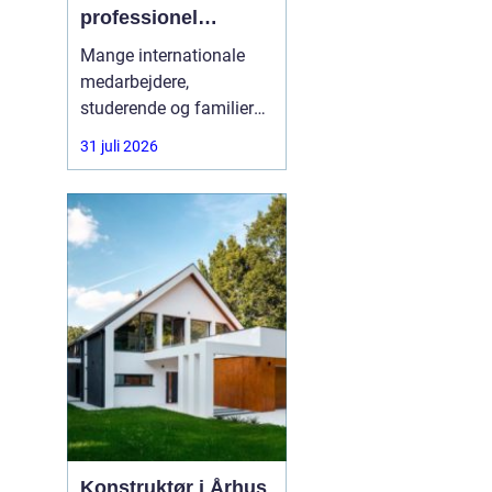
professionel
rådgivning gøre en
Mange internationale
forskel
medarbejdere,
studerende og familier
oplever, at vejen til
31 juli 2026
opholdstilladelse i
Danmark er alt andet
end enkel. Reglerne
ændrer sig ofte, og fejl i
ansøgningen kan føre til
lange ventetider eller
direkte afslag. Her kan
en
Konstruktør i Århus