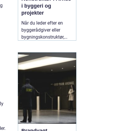
ng
i byggeri og
projekter
Når du leder efter en
byggerådgiver eller
bygningskonstruktør,
handler det typisk om
tryghed,
gennemsigtighed og en
løsning, der både holder
økonomisk og
byggeteknisk. Søger du
en god "
10 juli 2026
ly
er.
Brandvagt