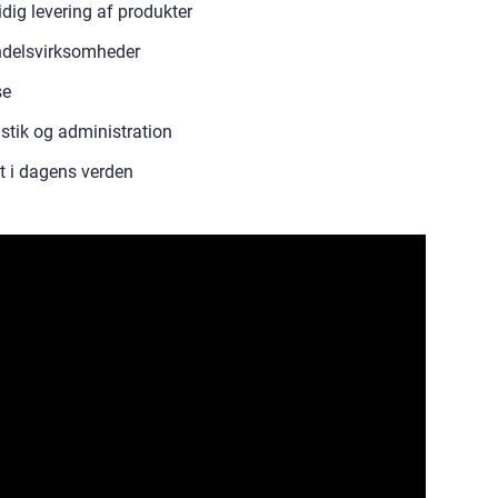
ttidig levering af produkter
ndelsvirksomheder
se
istik og administration
t i dagens verden