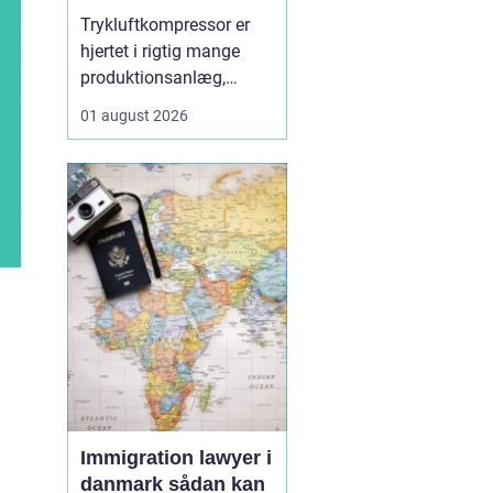
Trykluftkompressor er
hjertet i rigtig mange
produktionsanlæg,
værksteder og
01 august 2026
håndværksvirksomheder,
hvor pålidelig trykluft er
lige så vigtig som strøm
i kontakten. En moderne
løsning kan drive alt fra
enkle håndværktøjer til
avancerede
produktionsli...
Immigration lawyer i
danmark sådan kan