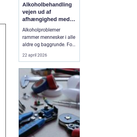
Alkoholbehandling
vejen ud af
afhængighed med
professionel støtte
Alkoholproblemer
rammer mennesker i alle
aldre og baggrunde. For
mange starter det med
22 april 2026
hyggedrik på arbejde
eller i weekenden, men
langsomt får alkoholen
mere magt over
hverdagen. Når drikkeriet
begynder at styre tanker,
relationer og helbred,
kan