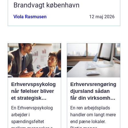
Brandvagt københavn
Viola Rasmusen
12 maj 2026
Erhvervspsykolog
Erhvervsrengøring
når følelser bliver
djursland sådan
et strategisk
får din virksomhed
værktøj i
mest muligt ud af
En Erhvervspsykolog
En ren arbejdsplads
arbejdslivet
rengøringen
arbejder i
handler om langt mere
spændingsfeltet
end pæne lokaler.