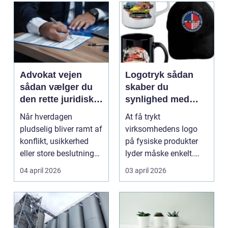
Advokat vejen
Logotryk sådan
sådan vælger du
skaber du
den rette juridiske
synlighed med
hjælp lokalt
simple midler
Når hverdagen
At få trykt
pludselig bliver ramt af
virksomhedens logo
konflikt, usikkerhed
på fysiske produkter
eller store beslutninger,
lyder måske enkelt.
kan en lokal a...
Men gjort rigtigt kan
04 april 2026
03 april 2026
logotr...