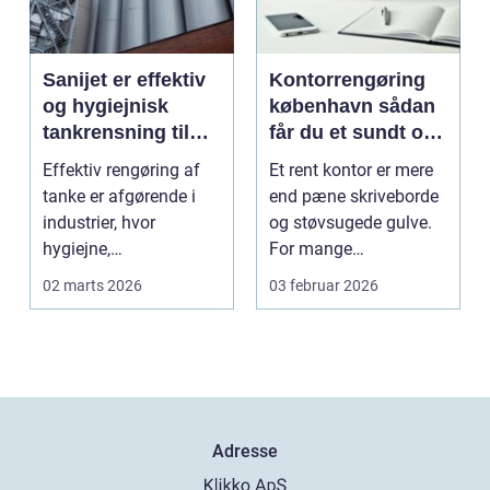
Sanijet er effektiv
Kontorrengøring
og hygiejnisk
københavn sådan
tankrensning til
får du et sundt og
krævende
præsentabelt
Effektiv rengøring af
Et rent kontor er mere
industrier
arbejdsmiljø
tanke er afgørende i
end pæne skriveborde
industrier, hvor
og støvsugede gulve.
hygiejne,
For mange
driftssikkerhed ...
virksomheder i
02 marts 2026
03 februar 2026
hovedstads...
Adresse