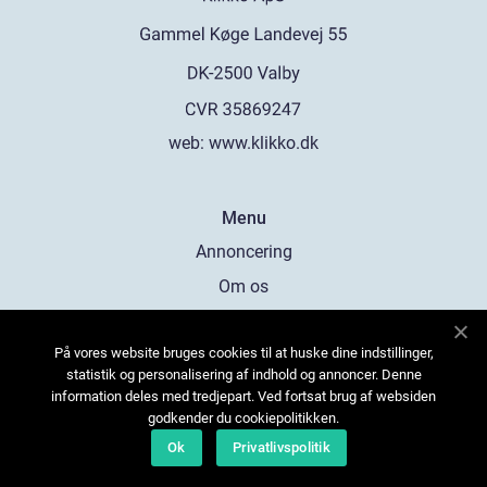
web:
www.klikko.dk
Menu
Annoncering
Om os
Cookies
På vores website bruges cookies til at huske dine indstillinger,
Kontakt os
statistik og personalisering af indhold og annoncer. Denne
Sitemap
information deles med tredjepart. Ved fortsat brug af websiden
godkender du cookiepolitikken.
Ok
Privatlivspolitik