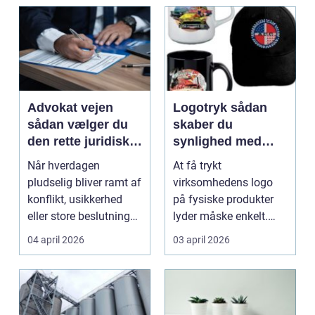
Advokat vejen
Logotryk sådan
sådan vælger du
skaber du
den rette juridiske
synlighed med
hjælp lokalt
simple midler
Når hverdagen
At få trykt
pludselig bliver ramt af
virksomhedens logo
konflikt, usikkerhed
på fysiske produkter
eller store beslutninger,
lyder måske enkelt.
kan en lokal a...
Men gjort rigtigt kan
04 april 2026
03 april 2026
logotr...