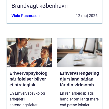
Brandvagt københavn
Viola Rasmusen
12 maj 2026
Erhvervspsykolog
Erhvervsrengøring
når følelser bliver
djursland sådan
et strategisk
får din virksomhed
værktøj i
mest muligt ud af
En Erhvervspsykolog
En ren arbejdsplads
arbejdslivet
rengøringen
arbejder i
handler om langt mere
spændingsfeltet
end pæne lokaler.