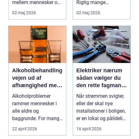
mellem mennesker og
Rigtig mange
forretning. Fokus er
virksomheder på
02 maj 2026
02 maj 2026
ikke kun på ...
Djursland o...
Alkoholbehandling
Elektriker nærum
vejen ud af
sådan vælger du
afhængighed med
den rette fagmand
professionel støtte
til dine el-opgaver
Alkoholproblemer
Når strømmen svigter,
rammer mennesker i
eller der skal nye
alle aldre og
installationer i boligen,
baggrunde. For mange
er en lokal og pålidelig
starter det med
elektrik...
22 april 2026
16 april 2026
hyggedrik på ...