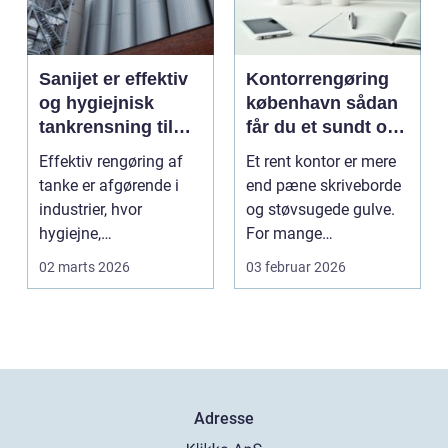
Sanijet er effektiv
Kontorrengøring
og hygiejnisk
københavn sådan
tankrensning til
får du et sundt og
krævende
præsentabelt
Effektiv rengøring af
Et rent kontor er mere
industrier
arbejdsmiljø
tanke er afgørende i
end pæne skriveborde
industrier, hvor
og støvsugede gulve.
hygiejne,
For mange
driftssikkerhed ...
virksomheder i
02 marts 2026
03 februar 2026
hovedstads...
Adresse