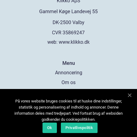
web:
www.klikko.dk
Menu
Annoncering
Om os
Cookies
På vores website bruges cookies til at huske dine indstillinger,
Kontakt os
statistik og personalisering af indhold og annoncer. Denne
Sitemap
information deles med tredjepart. Ved fortsat brug af websiden
godkender du cookiepolitikken.
Ok
Privatlivspolitik