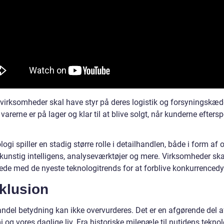
lvirksomheder skal have styr på deres logistik og forsyningskæde
t varerne er på lager og klar til at blive solgt, når kunderne efters
ogi spiller en stadig større rolle i detailhandlen, både i form af 
 kunstig intelligens, analyseværktøjer og mere. Virksomheder sk
ede med de nyeste teknologitrends for at forblive konkurrencedy
klusion
andel betydning kan ikke overvurderes. Det er en afgørende del a
og vores daglige liv. Fra historiske milepæle til nutidens tekno