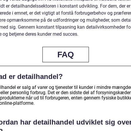
dt er detailhandelssektoren i konstant udvikling. For dem, der er
erede i emnet, er det vigtigt at forstå forbrugerbehov og præfere
re opmærksomme på de udfordringer og muligheder, som detai
 med sig. Gennem konstant tilpasning kan detailvirksomheder fo
ke og betjene deres kunder med succes.
FAQ
ad er detailhandel?
lhandel er salg af varer og tjenester til kunder i mindre mængder 
eller personlig forbrug. Det er den sidste del af forsyningskæden
 produkterne når ud til forbrugeren, enten gennem fysiske butikk
 online-platforme.
rdan har detailhandel udviklet sig ove