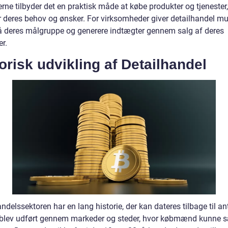
rne tilbyder det en praktisk måde at købe produkter og tjenester,
r deres behov og ønsker. For virksomheder giver detailhandel m
nå deres målgruppe og generere indtægter gennem salg af deres
r.
orisk udvikling af Detailhandel
ndelssektoren har en lang historie, der kan dateres tilbage til an
blev udført gennem markeder og steder, hvor købmænd kunne 