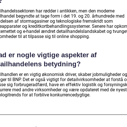
?
ilhandelssektoren har rødder i antikken, men den moderne
ilhandel begyndte at tage form i det 19. og 20. århundrede med
ndelsen af stormagasiner og teknologiske fremskridt som
eapparater og kreditkortbehandlingssystemer. Senere har opko
nternettet og e-handel ændret detailhandelslandskabet og tvunge
omheder til at tilpasse sig til online shopping.
d er nogle vigtige aspekter af
tailhandelens betydning?
ilhandlen er en vigtig økonomisk driver, skaber jobmuligheder o
ger til BNP. Det er også vigtigt for detailvirksomheder at forstå 
sse sig forbrugeradfærd, have en effektiv logistik og forsynings
urrere med andre virksomheder og være opdateret med de nyest
logitrends for at forblive konkurrencedygtige.