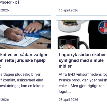
ggedrik på ...
l 2026
16 april 2026
ejen sådan vælger
Logotryk sådan skaber du
n rette juridiske hjælp
synlighed med simple
t
midler
erdagen pludselig bliver
At få trykt virksomhedens lo
f konflikt, usikkerhed eller
fysiske produkter lyder mås
beslutninger, kan en lokal a...
enkelt. Men gjort rigtigt kan
logotr...
l 2026
03 april 2026