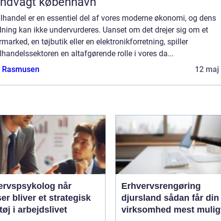
andvagt københavn
lhandel er en essentiel del af vores moderne økonomi, og dens
ning kan ikke undervurderes. Uanset om det drejer sig om et
marked, en tøjbutik eller en elektronikforretning, spiller
lhandelssektoren en altafgørende rolle i vores da...
a Rasmusen
12 maj
rvspsykolog når
Erhvervsrengøring
ser bliver et strategisk
djursland sådan får din
øj i arbejdslivet
virksomhed mest mulig