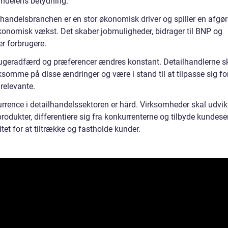
andelens betydning:
lhandelsbranchen er en stor økonomisk driver og spiller en afgø
 økonomisk vækst. Det skaber jobmuligheder, bidrager til BNP og
er forbrugere.
ugeradfærd og præferencer ændres konstant. Detailhandlerne s
omme på disse ændringer og være i stand til at tilpasse sig for
 relevante.
rrence i detailhandelssektoren er hård. Virksomheder skal udvik
rodukter, differentiere sig fra konkurrenterne og tilbyde kundese
itet for at tiltrække og fastholde kunder.