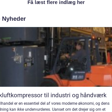
Få læst flere indlæg her
e Nyheder
kluftkompressor til industri og håndværk
lhandel er en essentiel del af vores moderne økonomi, og dens
ning kan ikke undervurderes. Uanset om det drejer sig om et