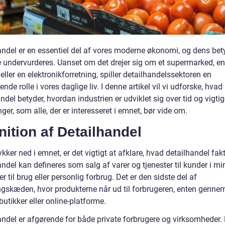
andel er en essentiel del af vores moderne økonomi, og dens be
e undervurderes. Uanset om det drejer sig om et supermarked, en
 eller en elektronikforretning, spiller detailhandelssektoren en
ende rolle i vores daglige liv. I denne artikel vil vi udforske, hvad
ndel betyder, hvordan industrien er udviklet sig over tid og vigti
ger, som alle, der er interesseret i emnet, bør vide om.
nition af Detailhandel
ykker ned i emnet, er det vigtigt at afklare, hvad detailhandel fakt
ndel kan defineres som salg af varer og tjenester til kunder i mi
til brug eller personlig forbrug. Det er den sidste del af
ngskæden, hvor produkterne når ud til forbrugeren, enten genne
butikker eller online-platforme.
andel er afgørende for både private forbrugere og virksomheder. 