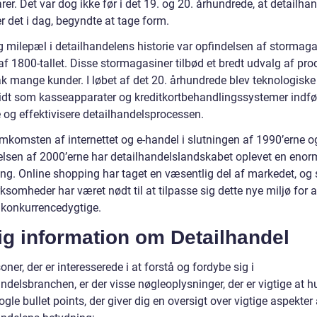
rer. Det var dog ikke før i det 19. og 20. århundrede, at detailh
r det i dag, begyndte at tage form.
g milepæl i detailhandelens historie var opfindelsen af stormaga
f 1800-tallet. Disse stormagasiner tilbød et bredt udvalg af prod
rak mange kunder. I løbet af det 20. århundrede blev teknologiske
idt som kasseapparater og kreditkortbehandlingssystemer indfør
e og effektivisere detailhandelsprocessen.
mkomsten af internettet og e-handel i slutningen af 1990’erne o
lsen af 2000’erne har detailhandelslandskabet oplevet en enor
ing. Online shopping har taget en væsentlig del af markedet, og 
rksomheder har været nødt til at tilpasse sig dette nye miljø for a
e konkurrencedygtige.
ig information om Detailhandel
oner, der er interesserede i at forstå og fordybe sig i
ndelsbranchen, er der visse nøgleoplysninger, der er vigtige at h
ogle bullet points, der giver dig en oversigt over vigtige aspekter 