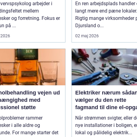
af rengøringen
vervspsykolog arbejder i
En ren arbejdsplads handler
ingsfeltet mellem
langt mere end pæne lokaler
ker og forretning. Fokus er
Rigtig mange virksomheder 
un på ...
Djursland o...
 2026
02 maj 2026
lbehandling vejen ud
Elektriker nærum sådan
fhængighed med
vælger du den rette
ssionel støtte
fagmand til dine el-opg
olproblemer rammer
Når strømmen svigter, eller d
ker i alle aldre og
nye installationer i boligen, e
unde. For mange starter det
lokal og pålidelig elektrik...