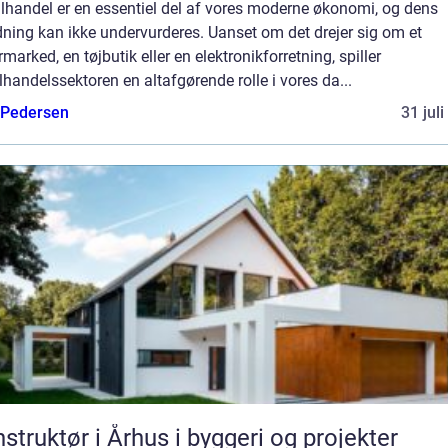
lhandel er en essentiel del af vores moderne økonomi, og dens
ning kan ikke undervurderes. Uanset om det drejer sig om et
marked, en tøjbutik eller en elektronikforretning, spiller
lhandelssektoren en altafgørende rolle i vores da...
 Pedersen
31 jul
struktør i Århus i byggeri og projekter