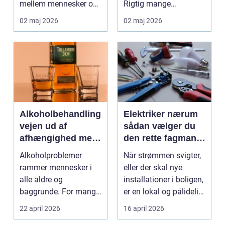
mellem mennesker og
Rigtig mange
forretning. Fokus er
virksomheder på
02 maj 2026
02 maj 2026
ikke kun på ...
Djursland o...
Alkoholbehandling
Elektriker nærum
vejen ud af
sådan vælger du
afhængighed med
den rette fagmand
professionel støtte
til dine el-opgaver
Alkoholproblemer
Når strømmen svigter,
rammer mennesker i
eller der skal nye
alle aldre og
installationer i boligen,
baggrunde. For mange
er en lokal og pålidelig
starter det med
elektrik...
22 april 2026
16 april 2026
hyggedrik på ...