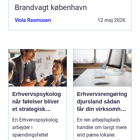
Brandvagt københavn
Viola Rasmusen
12 maj 2026
Erhvervspsykolog
Erhvervsrengøring
når følelser bliver
djursland sådan
et strategisk
får din virksomhed
værktøj i
mest muligt ud af
En Erhvervspsykolog
En ren arbejdsplads
arbejdslivet
rengøringen
arbejder i
handler om langt mere
spændingsfeltet
end pæne lokaler.