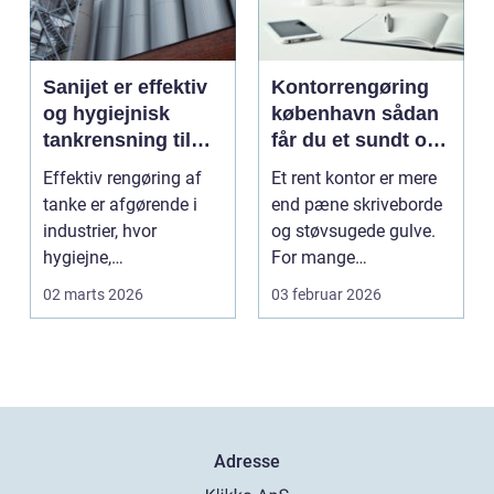
Sanijet er effektiv
Kontorrengøring
og hygiejnisk
københavn sådan
tankrensning til
får du et sundt og
krævende
præsentabelt
Effektiv rengøring af
Et rent kontor er mere
industrier
arbejdsmiljø
tanke er afgørende i
end pæne skriveborde
industrier, hvor
og støvsugede gulve.
hygiejne,
For mange
driftssikkerhed ...
virksomheder i
02 marts 2026
03 februar 2026
hovedstads...
Adresse