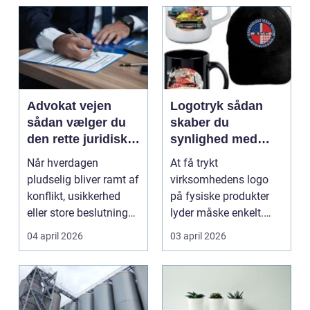
Advokat vejen
Logotryk sådan
sådan vælger du
skaber du
den rette juridiske
synlighed med
hjælp lokalt
simple midler
Når hverdagen
At få trykt
pludselig bliver ramt af
virksomhedens logo
konflikt, usikkerhed
på fysiske produkter
eller store beslutninger,
lyder måske enkelt.
kan en lokal a...
Men gjort rigtigt kan
04 april 2026
03 april 2026
logotr...