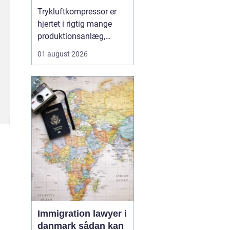
Trykluftkompressor er
hjertet i rigtig mange
produktionsanlæg,
værksteder og
01 august 2026
håndværksvirksomheder,
hvor pålidelig trykluft er
lige så vigtig som strøm
i kontakten. En moderne
løsning kan drive alt fra
enkle håndværktøjer til
avancerede
produktionsli...
Immigration lawyer i
danmark sådan kan