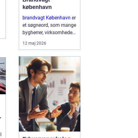
københavn
brandvagt København
er
et søgneord, som mange
bygherrer, virksomheder
og arrangører søger på,
12 maj 2026
når de skal sikre arbejde
med varmt udstyr eller
større events i
hovedstadsområdet.
Brandvagter...
l
l