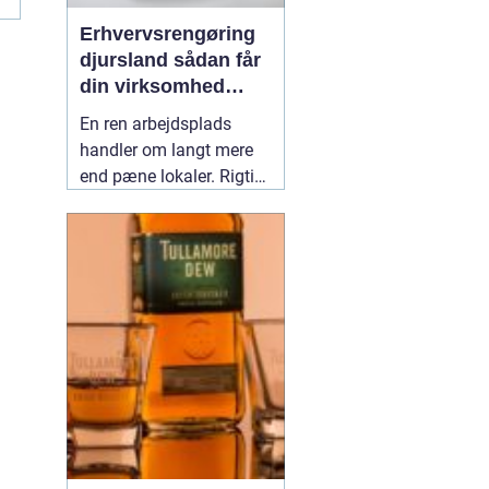
Erhvervsrengøring
djursland sådan får
din virksomhed
mest muligt ud af
En ren arbejdsplads
rengøringen
handler om langt mere
end pæne lokaler. Rigtig
mange virksomheder på
Djursland oplever, at
professionel rengøring
giver ro i hverdagen,
færre sygedage og et
bedre førstehåndsindtryk
over for kunder. Når vi
taler om
02 maj 2026