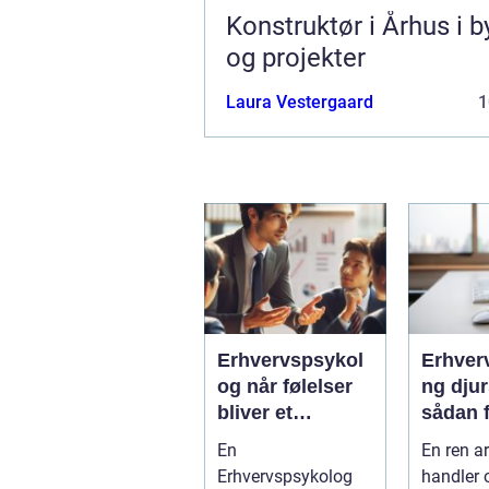
Konstruktør i Århus i b
og projekter
Laura Vestergaard
1
Erhvervspsykol
Erhver
og når følelser
ng dju
bliver et
sådan f
strategisk
virkso
En
En ren a
værktøj i
mest m
Erhvervspsykolog
handler 