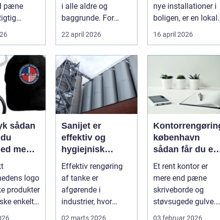
gøringen
støtte
d pæne
i alle aldre og
nye installationer i
Rigtig
baggrunde. For
boligen, er en lokal
mange starter det
og pålidelig
026
22 april 2026
16 april 2026
heder på
med hyggedrik på ...
elektrik...
 o...
ådan
Sanijet er
Kontorrengørin
 du
effektiv og
københavn
hed med
hygiejnisk
sådan får du et
 midler
tankrensning til
sundt og
kt
Effektiv rengøring
Et rent kontor er
krævende
præsentabelt
hedens logo
af tanke er
mere end pæne
industrier
arbejdsmiljø
ke produkter
afgørende i
skriveborde og
ske enkelt.
industrier, hvor
støvsugede gulve.
 rigtigt kan
hygiejne,
For mange
2026
02 marts 2026
03 februar 2026