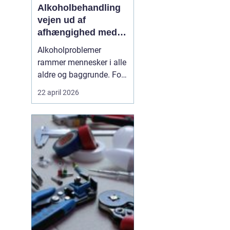
Alkoholbehandling
vejen ud af
afhængighed med
professionel støtte
Alkoholproblemer
rammer mennesker i alle
aldre og baggrunde. For
mange starter det med
22 april 2026
hyggedrik på arbejde
eller i weekenden, men
langsomt får alkoholen
mere magt over
hverdagen. Når drikkeriet
begynder at styre tanker,
relationer og helbred,
kan