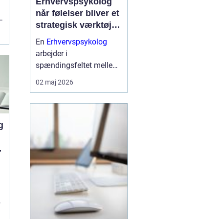
Erhvervspsykolog
når følelser bliver et
strategisk værktøj i
arbejdslivet
En
Erhvervspsykolog
arbejder i
spændingsfeltet mellem
mennesker og forretning.
02 maj 2026
Fokus er ikke kun på
trivsel, men også på
samarbejde, ledelse og
resultater. Når vi forstår
g
de følelser og relationer,
der drive...