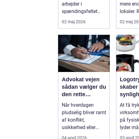
arbejdslivet
af ren
arbejder i
mere en
spændingsfeltet
lokaler. 
mellem mennesker
mange
02 maj 2026
02 maj 2
og forretning. Fokus
virksom
er ikke kun på ...
Djursland
Advokat vejen
Logotryk s
sådan vælger du
skaber
den rette
synlig
juridiske hjælp
simple
Når hverdagen
At få try
lokalt
pludselig bliver ramt
virksom
af konflikt,
på fysis
usikkerhed eller
lyder må
store beslutninger,
Men gjort
04 april 2026
03 april 