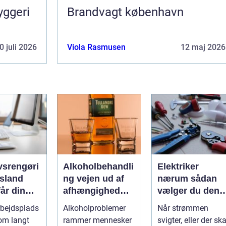
yggeri
Brandvagt københavn
0 juli 2026
Viola Rasmusen
12 maj 2026
vsrengøri
Alkoholbehandli
Elektriker
rsland
ng vejen ud af
nærum sådan
år din
afhængighed
vælger du den
mhed
med
rette fagmand ti
rbejdsplads
Alkoholproblemer
Når strømmen
uligt ud
professionel
dine el-opgaver
om langt
rammer mennesker
svigter, eller der ska