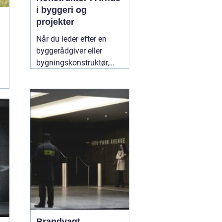
i byggeri og
projekter
Når du leder efter en
byggerådgiver eller
bygningskonstruktør,
handler det typisk om
tryghed,
gennemsigtighed og en
løsning, der både holder
økonomisk og
byggeteknisk. Søger du
en god "
10 juli 2026
Brandvagt