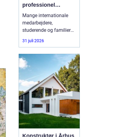
professionel
rådgivning gøre en
Mange internationale
forskel
medarbejdere,
studerende og familier
oplever, at vejen til
31 juli 2026
opholdstilladelse i
Danmark er alt andet
end enkel. Reglerne
ændrer sig ofte, og fejl i
ansøgningen kan føre til
lange ventetider eller
direkte afslag. Her kan
en
Konstruktør i Århus