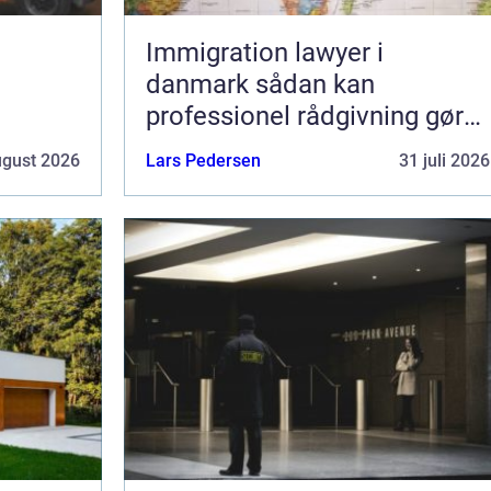
Immigration lawyer i
danmark sådan kan
professionel rådgivning gøre
en forskel
ugust 2026
Lars Pedersen
31 juli 2026