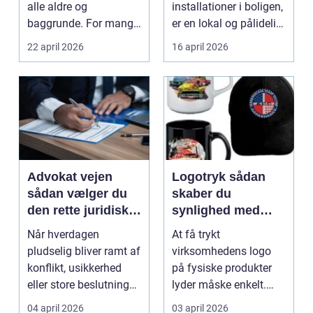
alle aldre og
installationer i boligen,
baggrunde. For mange
er en lokal og pålidelig
starter det med
elektrik...
22 april 2026
16 april 2026
hyggedrik på ...
Advokat vejen
Logotryk sådan
sådan vælger du
skaber du
den rette juridiske
synlighed med
hjælp lokalt
simple midler
Når hverdagen
At få trykt
pludselig bliver ramt af
virksomhedens logo
konflikt, usikkerhed
på fysiske produkter
eller store beslutninger,
lyder måske enkelt.
kan en lokal a...
Men gjort rigtigt kan
04 april 2026
03 april 2026