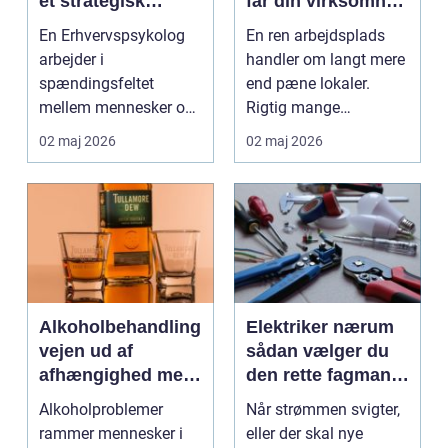
et strategisk
får din virksomhed
værktøj i
mest muligt ud af
En Erhvervspsykolog
En ren arbejdsplads
arbejdslivet
rengøringen
arbejder i
handler om langt mere
spændingsfeltet
end pæne lokaler.
mellem mennesker og
Rigtig mange
forretning. Fokus er
virksomheder på
02 maj 2026
02 maj 2026
ikke kun på ...
Djursland o...
Alkoholbehandling
Elektriker nærum
vejen ud af
sådan vælger du
afhængighed med
den rette fagmand
professionel støtte
til dine el-opgaver
Alkoholproblemer
Når strømmen svigter,
rammer mennesker i
eller der skal nye