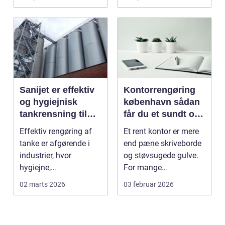
logotr...
Sanijet er effektiv
Kontorrengøring
og hygiejnisk
københavn sådan
tankrensning til
får du et sundt og
krævende
præsentabelt
Effektiv rengøring af
Et rent kontor er mere
industrier
arbejdsmiljø
tanke er afgørende i
end pæne skriveborde
industrier, hvor
og støvsugede gulve.
hygiejne,
For mange
driftssikkerhed ...
virksomheder i
02 marts 2026
03 februar 2026
hovedstads...