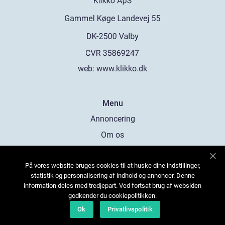
web:
www.klikko.dk
Menu
Annoncering
Om os
Cookies
På vores website bruges cookies til at huske dine indstillinger,
Kontakt os
statistik og personalisering af indhold og annoncer. Denne
Sitemap
information deles med tredjepart. Ved fortsat brug af websiden
godkender du cookiepolitikken.
Ok
Privatlivspolitik