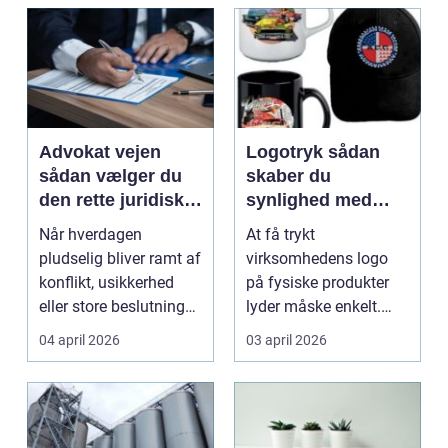
Advokat vejen
Logotryk sådan
sådan vælger du
skaber du
den rette juridiske
synlighed med
hjælp lokalt
simple midler
Når hverdagen
At få trykt
pludselig bliver ramt af
virksomhedens logo
konflikt, usikkerhed
på fysiske produkter
eller store beslutninger,
lyder måske enkelt.
kan en lokal a...
Men gjort rigtigt kan
04 april 2026
03 april 2026
logotr...