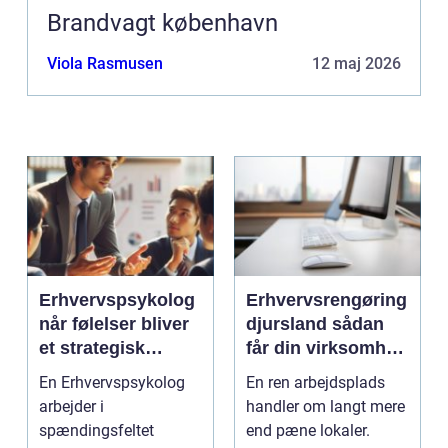
Brandvagt københavn
Viola Rasmusen
12 maj 2026
Erhvervspsykolog
Erhvervsrengøring
når følelser bliver
djursland sådan
et strategisk
får din virksomhed
værktøj i
mest muligt ud af
En Erhvervspsykolog
En ren arbejdsplads
arbejdslivet
rengøringen
arbejder i
handler om langt mere
spændingsfeltet
end pæne lokaler.