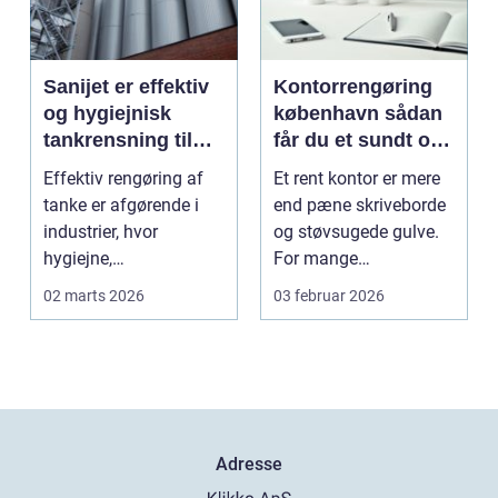
Sanijet er effektiv
Kontorrengøring
og hygiejnisk
københavn sådan
tankrensning til
får du et sundt og
krævende
præsentabelt
Effektiv rengøring af
Et rent kontor er mere
industrier
arbejdsmiljø
tanke er afgørende i
end pæne skriveborde
industrier, hvor
og støvsugede gulve.
hygiejne,
For mange
driftssikkerhed ...
virksomheder i
02 marts 2026
03 februar 2026
hovedstads...
Adresse