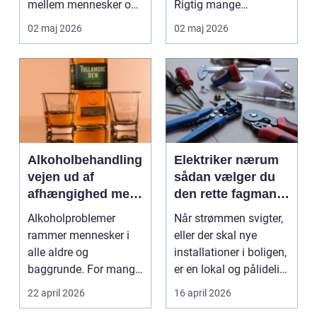
mellem mennesker og
Rigtig mange
forretning. Fokus er
virksomheder på
02 maj 2026
02 maj 2026
ikke kun på ...
Djursland o...
Alkoholbehandling
Elektriker nærum
vejen ud af
sådan vælger du
afhængighed med
den rette fagmand
professionel støtte
til dine el-opgaver
Alkoholproblemer
Når strømmen svigter,
rammer mennesker i
eller der skal nye
alle aldre og
installationer i boligen,
baggrunde. For mange
er en lokal og pålidelig
starter det med
elektrik...
22 april 2026
16 april 2026
hyggedrik på ...