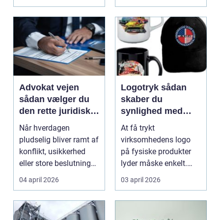
hyggedrik på ...
Advokat vejen
Logotryk sådan
sådan vælger du
skaber du
den rette juridiske
synlighed med
hjælp lokalt
simple midler
Når hverdagen
At få trykt
pludselig bliver ramt af
virksomhedens logo
konflikt, usikkerhed
på fysiske produkter
eller store beslutninger,
lyder måske enkelt.
kan en lokal a...
Men gjort rigtigt kan
04 april 2026
03 april 2026
logotr...