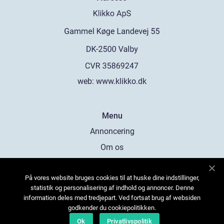
web:
www.klikko.dk
Menu
Annoncering
Om os
Cookies
På vores website bruges cookies til at huske dine indstillinger,
Kontakt os
statistik og personalisering af indhold og annoncer. Denne
Sitemap
information deles med tredjepart. Ved fortsat brug af websiden
godkender du cookiepolitikken.
Ok
Privatlivspolitik