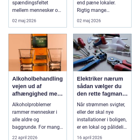
spændingsfeltet
end pæne lokaler.
mellem mennesker og
Rigtig mange
forretning. Fokus er
virksomheder på
02 maj 2026
02 maj 2026
ikke kun på ...
Djursland o...
Alkoholbehandling
Elektriker nærum
vejen ud af
sådan vælger du
afhængighed med
den rette fagmand
professionel støtte
til dine el-opgaver
Alkoholproblemer
Når strømmen svigter,
rammer mennesker i
eller der skal nye
alle aldre og
installationer i boligen,
baggrunde. For mange
er en lokal og pålidelig
starter det med
elektrik...
22 april 2026
16 april 2026