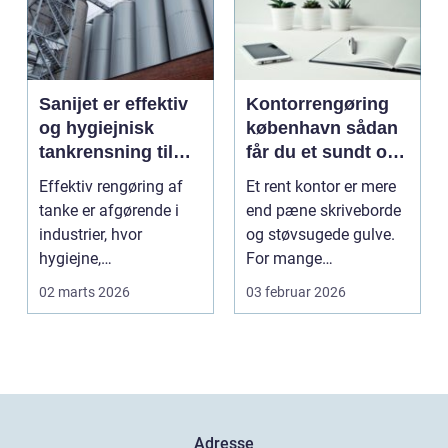
Sanijet er effektiv
Kontorrengøring
og hygiejnisk
københavn sådan
tankrensning til
får du et sundt og
krævende
præsentabelt
Effektiv rengøring af
Et rent kontor er mere
industrier
arbejdsmiljø
tanke er afgørende i
end pæne skriveborde
industrier, hvor
og støvsugede gulve.
hygiejne,
For mange
driftssikkerhed ...
virksomheder i
02 marts 2026
03 februar 2026
hovedstads...
Adresse