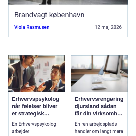
Brandvagt københavn
Viola Rasmusen
12 maj 2026
Erhvervspsykolog
Erhvervsrengøring
når følelser bliver
djursland sådan
et strategisk
får din virksomhed
værktøj i
mest muligt ud af
En Erhvervspsykolog
En ren arbejdsplads
arbejdslivet
rengøringen
arbejder i
handler om langt mere