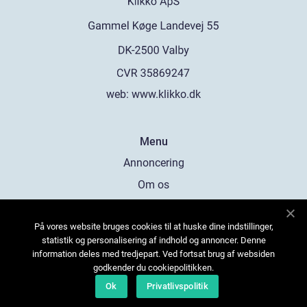
web:
www.klikko.dk
Menu
Annoncering
Om os
Cookies
På vores website bruges cookies til at huske dine indstillinger,
Kontakt os
statistik og personalisering af indhold og annoncer. Denne
Sitemap
information deles med tredjepart. Ved fortsat brug af websiden
godkender du cookiepolitikken.
Ok
Privatlivspolitik