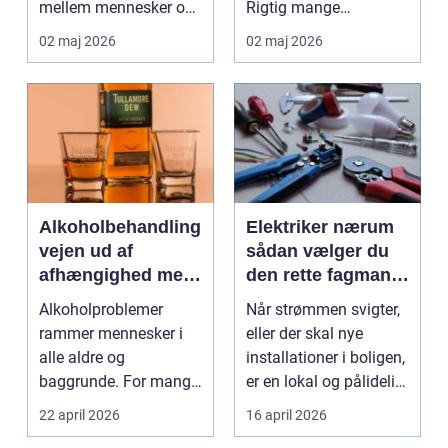
mellem mennesker og
Rigtig mange
forretning. Fokus er
virksomheder på
02 maj 2026
02 maj 2026
ikke kun på ...
Djursland o...
Alkoholbehandling
Elektriker nærum
vejen ud af
sådan vælger du
afhængighed med
den rette fagmand
professionel støtte
til dine el-opgaver
Alkoholproblemer
Når strømmen svigter,
rammer mennesker i
eller der skal nye
alle aldre og
installationer i boligen,
baggrunde. For mange
er en lokal og pålidelig
starter det med
elektrik...
22 april 2026
16 april 2026
hyggedrik på ...