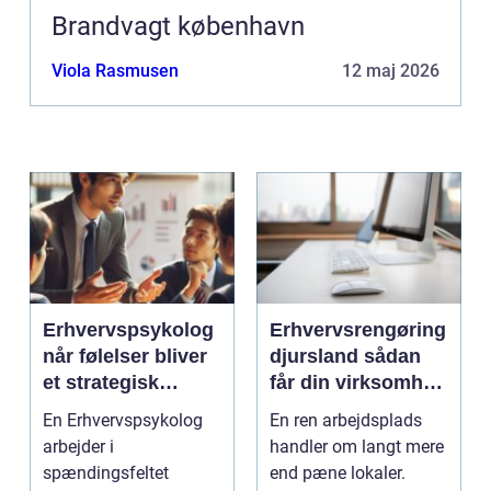
Brandvagt københavn
Viola Rasmusen
12 maj 2026
Erhvervspsykolog
Erhvervsrengøring
når følelser bliver
djursland sådan
et strategisk
får din virksomhed
værktøj i
mest muligt ud af
En Erhvervspsykolog
En ren arbejdsplads
arbejdslivet
rengøringen
arbejder i
handler om langt mere
spændingsfeltet
end pæne lokaler.