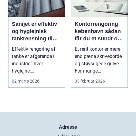
Sanijet er effektiv
Kontorrengøring
og hygiejnisk
københavn sådan
tankrensning til
får du et sundt og
krævende
præsentabelt
Effektiv rengøring af
Et rent kontor er mere
industrier
arbejdsmiljø
tanke er afgørende i
end pæne skriveborde
industrier, hvor
og støvsugede gulve.
hygiejne,
For mange
driftssikkerhed ...
virksomheder i
02 marts 2026
03 februar 2026
hovedstads...
Adresse