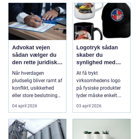
Advokat vejen
Logotryk sådan
sådan vælger du
skaber du
den rette juridiske
synlighed med
hjælp lokalt
simple midler
Når hverdagen
At få trykt
pludselig bliver ramt af
virksomhedens logo
konflikt, usikkerhed
på fysiske produkter
eller store beslutninger,
lyder måske enkelt.
kan en lokal a...
Men gjort rigtigt kan
04 april 2026
03 april 2026
logotr...