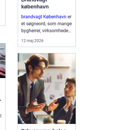
københavn
brandvagt København
er
et søgneord, som mange
bygherrer, virksomheder
og arrangører søger på,
12 maj 2026
når de skal sikre arbejde
med varmt udstyr eller
større events i
hovedstadsområdet.
Brandvagter...
l
l