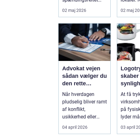
mellem mennesker
mange
02 maj 2026
02 maj 2
og forretning. Fokus
virksom
er ikke kun på ...
Djursland
Advokat vejen
Logotryk s
sådan vælger du
skaber
den rette
synlig
juridiske hjælp
simple
Når hverdagen
At få try
lokalt
pludselig bliver ramt
virksom
af konflikt,
på fysis
usikkerhed eller
lyder må
store beslutninger,
Men gjort
04 april 2026
03 april 
kan en lokal a...
logotr...