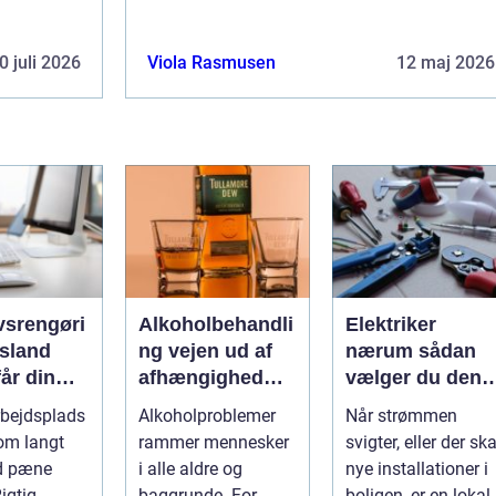
0 juli 2026
Viola Rasmusen
12 maj 2026
vsrengøri
Alkoholbehandli
Elektriker
rsland
ng vejen ud af
nærum sådan
år din
afhængighed
vælger du den
mhed
med
rette fagmand ti
rbejdsplads
Alkoholproblemer
Når strømmen
uligt ud
professionel
dine el-opgaver
om langt
rammer mennesker
svigter, eller der ska
gøringen
støtte
d pæne
i alle aldre og
nye installationer i
Rigtig
baggrunde. For
boligen, er en lokal