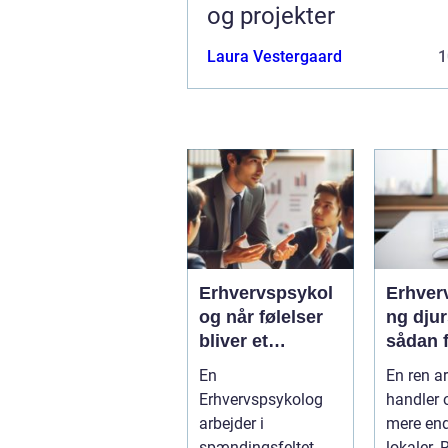
og projekter
Laura Vestergaard
1
Erhvervspsykol
Erhver
og når følelser
ng dju
bliver et
sådan f
strategisk
virkso
En
En ren a
værktøj i
mest m
Erhvervspsykolog
handler 
arbejdslivet
af ren
arbejder i
mere en
spændingsfeltet
lokaler. 