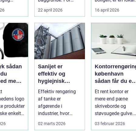
mange starter det
og pålidelig
026
22 april 2026
16 april 2026
heder på
med hyggedrik på ...
elektrik...
 o...
ådan
Sanijet er
Kontorrengørin
 du
effektiv og
københavn
hed med
hygiejnisk
sådan får du et
 midler
tankrensning til
sundt og
kt
Effektiv rengøring
Et rent kontor er
krævende
præsentabelt
hedens logo
af tanke er
mere end pæne
industrier
arbejdsmiljø
ke produkter
afgørende i
skriveborde og
ske enkelt.
industrier, hvor
støvsugede gulve.
 rigtigt kan
hygiejne,
For mange
2026
02 marts 2026
03 februar 2026
driftssikkerhed ...
virksomheder i
hovedstads...