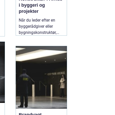
i byggeri og
projekter
Når du leder efter en
byggerådgiver eller
bygningskonstruktør,
handler det typisk om
tryghed,
gennemsigtighed og en
løsning, der både holder
økonomisk og
byggeteknisk. Søger du
en god "
10 juli 2026
Brandvagt