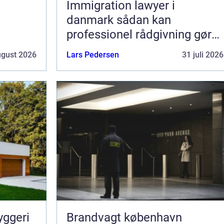
Immigration lawyer i
danmark sådan kan
professionel rådgivning gøre
en forskel
ugust 2026
Lars Pedersen
31 juli 2026
yggeri
Brandvagt københavn