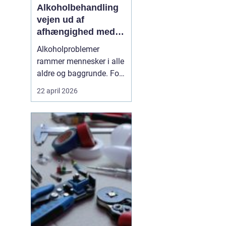
Alkoholbehandling
vejen ud af
afhængighed med
professionel støtte
Alkoholproblemer
rammer mennesker i alle
aldre og baggrunde. For
mange starter det med
22 april 2026
hyggedrik på arbejde
eller i weekenden, men
langsomt får alkoholen
mere magt over
hverdagen. Når drikkeriet
begynder at styre tanker,
relationer og helbred,
kan