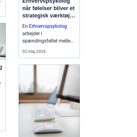
Erhvervspsykolog
når følelser bliver et
strategisk værktøj i
arbejdslivet
En
Erhvervspsykolog
arbejder i
spændingsfeltet mellem
mennesker og forretning.
02 maj 2026
Fokus er ikke kun på
trivsel, men også på
g
samarbejde, ledelse og
resultater. Når vi forstår
de følelser og relationer,
der drive...