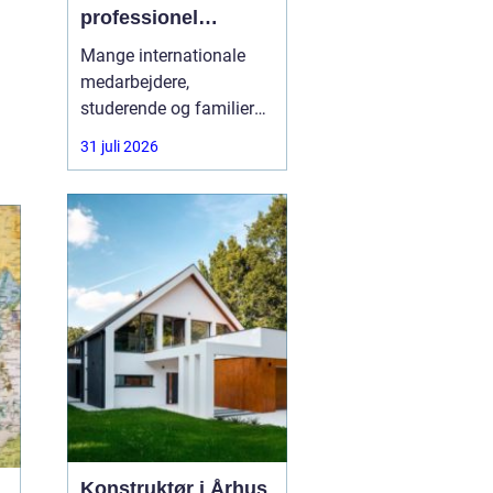
professionel
rådgivning gøre en
Mange internationale
forskel
medarbejdere,
studerende og familier
oplever, at vejen til
31 juli 2026
opholdstilladelse i
Danmark er alt andet
end enkel. Reglerne
ændrer sig ofte, og fejl i
ansøgningen kan føre til
lange ventetider eller
direkte afslag. Her kan
en
Konstruktør i Århus