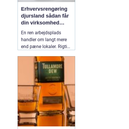
Erhvervsrengøring
djursland sådan får
din virksomhed
mest muligt ud af
En ren arbejdsplads
rengøringen
handler om langt mere
end pæne lokaler. Rigtig
mange virksomheder på
Djursland oplever, at
professionel rengøring
giver ro i hverdagen,
færre sygedage og et
bedre førstehåndsindtryk
over for kunder. Når vi
taler om
02 maj 2026