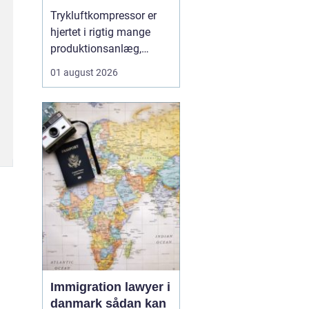
Trykluftkompressor er
hjertet i rigtig mange
produktionsanlæg,
værksteder og
01 august 2026
håndværksvirksomheder,
hvor pålidelig trykluft er
lige så vigtig som strøm
i kontakten. En moderne
løsning kan drive alt fra
enkle håndværktøjer til
avancerede
produktionsli...
Immigration lawyer i
danmark sådan kan