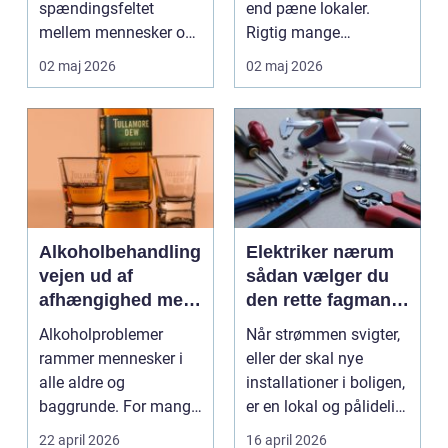
spændingsfeltet
end pæne lokaler.
mellem mennesker og
Rigtig mange
forretning. Fokus er
virksomheder på
02 maj 2026
02 maj 2026
ikke kun på ...
Djursland o...
Alkoholbehandling
Elektriker nærum
vejen ud af
sådan vælger du
afhængighed med
den rette fagmand
professionel støtte
til dine el-opgaver
Alkoholproblemer
Når strømmen svigter,
rammer mennesker i
eller der skal nye
alle aldre og
installationer i boligen,
baggrunde. For mange
er en lokal og pålidelig
starter det med
elektrik...
22 april 2026
16 april 2026