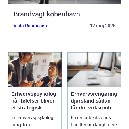
Brandvagt københavn
Viola Rasmusen
12 maj 2026
Erhvervspsykolog
Erhvervsrengøring
når følelser bliver
djursland sådan
et strategisk
får din virksomhed
værktøj i
mest muligt ud af
En Erhvervspsykolog
En ren arbejdsplads
arbejdslivet
rengøringen
arbejder i
handler om langt mere