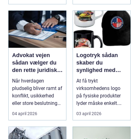
hyggedrik på ...
Advokat vejen
Logotryk sådan
sådan vælger du
skaber du
den rette juridiske
synlighed med
hjælp lokalt
simple midler
Når hverdagen
At få trykt
pludselig bliver ramt af
virksomhedens logo
konflikt, usikkerhed
på fysiske produkter
eller store beslutninger,
lyder måske enkelt.
kan en lokal a...
Men gjort rigtigt kan
04 april 2026
03 april 2026
logotr...