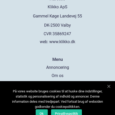
web:
www.klikko.dk
Menu
Annoncering
Om os
Cookies
På vores website bruges cookies til at huske dine indstillinger,
Kontakt os
statistik og personalisering af indhold og annoncer. Denne
Sitemap
information deles med tredjepart. Ved fortsat brug af websiden
godkender du cookiepolitikken.
Ok
Privatlivspolitik