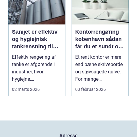
Sanijet er effektiv
Kontorrengøring
og hygiejnisk
københavn sådan
tankrensning til
får du et sundt og
krævende
præsentabelt
Effektiv rengøring af
Et rent kontor er mere
industrier
arbejdsmiljø
tanke er afgørende i
end pæne skriveborde
industrier, hvor
og støvsugede gulve.
hygiejne,
For mange
driftssikkerhed ...
virksomheder i
02 marts 2026
03 februar 2026
hovedstads...
Adresse