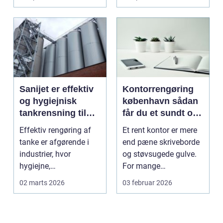
logotr...
Sanijet er effektiv
Kontorrengøring
og hygiejnisk
københavn sådan
tankrensning til
får du et sundt og
krævende
præsentabelt
Effektiv rengøring af
Et rent kontor er mere
industrier
arbejdsmiljø
tanke er afgørende i
end pæne skriveborde
industrier, hvor
og støvsugede gulve.
hygiejne,
For mange
driftssikkerhed ...
virksomheder i
02 marts 2026
03 februar 2026
hovedstads...