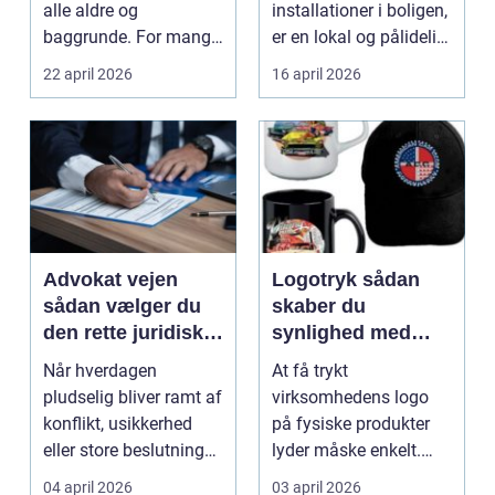
alle aldre og
installationer i boligen,
baggrunde. For mange
er en lokal og pålidelig
starter det med
elektrik...
22 april 2026
16 april 2026
hyggedrik på ...
Advokat vejen
Logotryk sådan
sådan vælger du
skaber du
den rette juridiske
synlighed med
hjælp lokalt
simple midler
Når hverdagen
At få trykt
pludselig bliver ramt af
virksomhedens logo
konflikt, usikkerhed
på fysiske produkter
eller store beslutninger,
lyder måske enkelt.
kan en lokal a...
Men gjort rigtigt kan
04 april 2026
03 april 2026