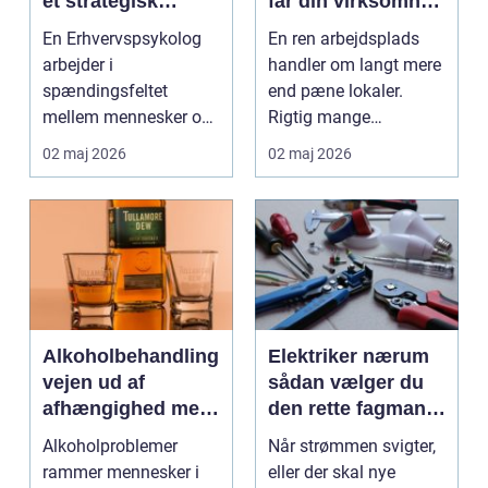
et strategisk
får din virksomhed
værktøj i
mest muligt ud af
En Erhvervspsykolog
En ren arbejdsplads
arbejdslivet
rengøringen
arbejder i
handler om langt mere
spændingsfeltet
end pæne lokaler.
mellem mennesker og
Rigtig mange
forretning. Fokus er
virksomheder på
02 maj 2026
02 maj 2026
ikke kun på ...
Djursland o...
Alkoholbehandling
Elektriker nærum
vejen ud af
sådan vælger du
afhængighed med
den rette fagmand
professionel støtte
til dine el-opgaver
Alkoholproblemer
Når strømmen svigter,
rammer mennesker i
eller der skal nye