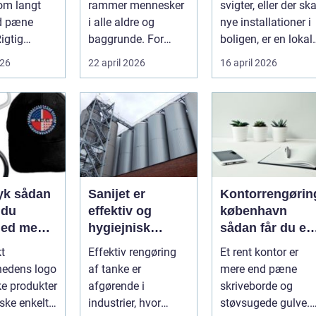
om langt
rammer mennesker
svigter, eller der ska
gøringen
støtte
d pæne
i alle aldre og
nye installationer i
Rigtig
baggrunde. For
boligen, er en lokal
mange starter det
og pålidelig
026
22 april 2026
16 april 2026
heder på
med hyggedrik på ...
elektrik...
 o...
ådan
Sanijet er
Kontorrengørin
 du
effektiv og
københavn
hed med
hygiejnisk
sådan får du et
 midler
tankrensning til
sundt og
kt
Effektiv rengøring
Et rent kontor er
krævende
præsentabelt
hedens logo
af tanke er
mere end pæne
industrier
arbejdsmiljø
ke produkter
afgørende i
skriveborde og
ske enkelt.
industrier, hvor
støvsugede gulve.