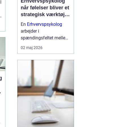
Erhvervspsykolog
l
når følelser bliver et
strategisk værktøj i
arbejdslivet
En
Erhvervspsykolog
arbejder i
spændingsfeltet mellem
mennesker og forretning.
02 maj 2026
Fokus er ikke kun på
trivsel, men også på
samarbejde, ledelse og
resultater. Når vi forstår
g
de følelser og relationer,
der drive...