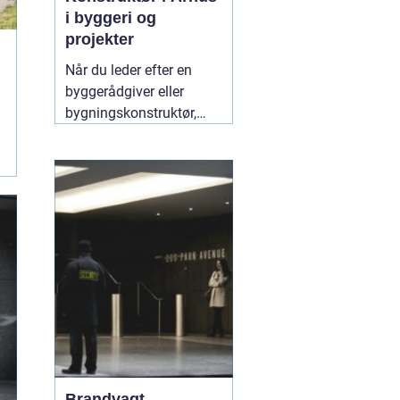
i byggeri og
projekter
Når du leder efter en
byggerådgiver eller
bygningskonstruktør,
handler det typisk om
tryghed,
gennemsigtighed og en
løsning, der både holder
økonomisk og
byggeteknisk. Søger du
en god "
10 juli 2026
Brandvagt