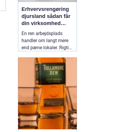
Erhvervsrengøring
djursland sådan får
din virksomhed
mest muligt ud af
En ren arbejdsplads
rengøringen
handler om langt mere
end pæne lokaler. Rigtig
mange virksomheder på
Djursland oplever, at
professionel rengøring
giver ro i hverdagen,
færre sygedage og et
bedre førstehåndsindtryk
over for kunder. Når vi
taler om
02 maj 2026