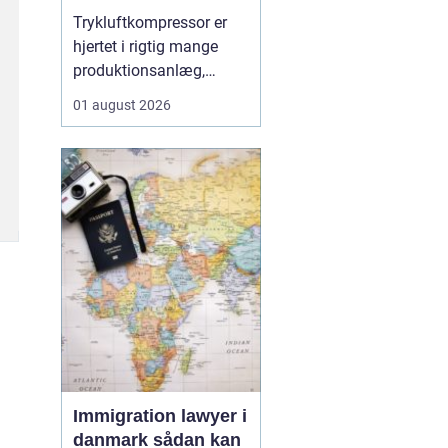
Trykluftkompressor er
hjertet i rigtig mange
produktionsanlæg,
værksteder og
01 august 2026
håndværksvirksomheder,
hvor pålidelig trykluft er
lige så vigtig som strøm
i kontakten. En moderne
løsning kan drive alt fra
enkle håndværktøjer til
avancerede
produktionsli...
Immigration lawyer i
danmark sådan kan