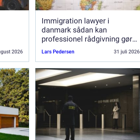
Immigration lawyer i
danmark sådan kan
professionel rådgivning gøre
en forskel
ugust 2026
Lars Pedersen
31 juli 2026