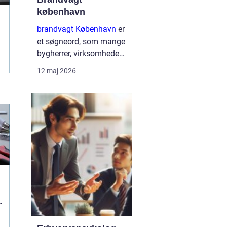
københavn
brandvagt København
er
et søgneord, som mange
bygherrer, virksomheder
og arrangører søger på,
12 maj 2026
når de skal sikre arbejde
med varmt udstyr eller
større events i
hovedstadsområdet.
Brandvagter...
l