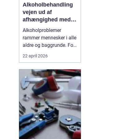
Alkoholbehandling
vejen ud af
afhængighed med
professionel støtte
Alkoholproblemer
rammer mennesker i alle
aldre og baggrunde. For
mange starter det med
22 april 2026
hyggedrik på arbejde
eller i weekenden, men
langsomt får alkoholen
mere magt over
hverdagen. Når drikkeriet
begynder at styre tanker,
relationer og helbred,
kan