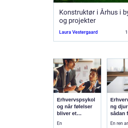
Konstruktør i Århus i b
og projekter
Laura Vestergaard
1
Erhvervspsykol
Erhver
og når følelser
ng dju
bliver et
sådan f
strategisk
virkso
En
En ren a
værktøj i
mest m