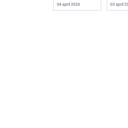
store beslutninger,
Men gjort
04 april 2026
03 april 
kan en lokal a...
logotr...