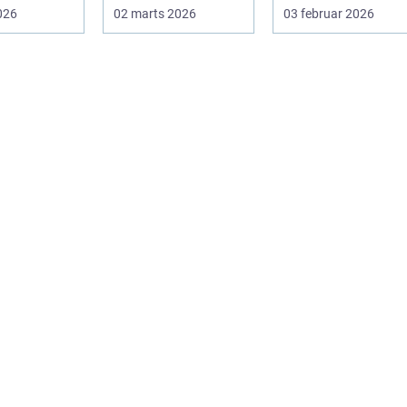
 rigtigt kan
hygiejne,
For mange
2026
02 marts 2026
03 februar 2026
driftssikkerhed ...
virksomheder i
hovedstads...