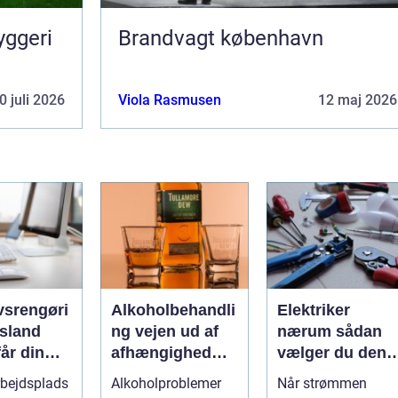
yggeri
Brandvagt københavn
0 juli 2026
Viola Rasmusen
12 maj 2026
vsrengøri
Alkoholbehandli
Elektriker
rsland
ng vejen ud af
nærum sådan
år din
afhængighed
vælger du den
mhed
med
rette fagmand ti
rbejdsplads
Alkoholproblemer
Når strømmen
uligt ud
professionel
dine el-opgaver