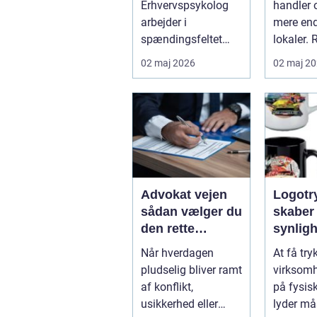
Erhvervspsykolog
handler 
arbejdslivet
af ren
arbejder i
mere en
spændingsfeltet
lokaler. 
mellem mennesker
mange
02 maj 2026
02 maj 2
og forretning. Fokus
virksom
er ikke kun på ...
Djursland
Advokat vejen
Logotryk s
sådan vælger du
skaber
den rette
synlig
juridiske hjælp
simple
Når hverdagen
At få try
lokalt
pludselig bliver ramt
virksom
af konflikt,
på fysis
usikkerhed eller
lyder må