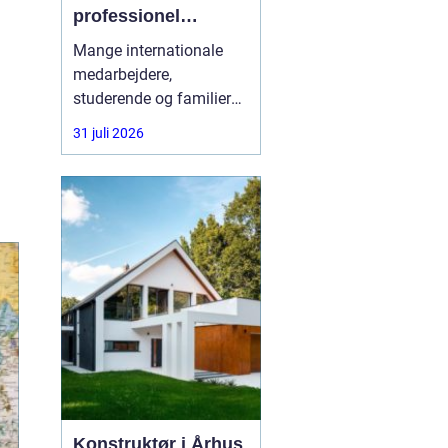
professionel
rådgivning gøre en
Mange internationale
forskel
medarbejdere,
studerende og familier
oplever, at vejen til
31 juli 2026
opholdstilladelse i
Danmark er alt andet
end enkel. Reglerne
ændrer sig ofte, og fejl i
ansøgningen kan føre til
lange ventetider eller
direkte afslag. Her kan
en
Konstruktør i Århus