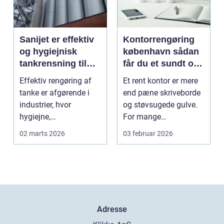
Sanijet er effektiv
Kontorrengøring
og hygiejnisk
københavn sådan
tankrensning til
får du et sundt og
krævende
præsentabelt
Effektiv rengøring af
Et rent kontor er mere
industrier
arbejdsmiljø
tanke er afgørende i
end pæne skriveborde
industrier, hvor
og støvsugede gulve.
hygiejne,
For mange
driftssikkerhed ...
virksomheder i
02 marts 2026
03 februar 2026
hovedstads...
Adresse