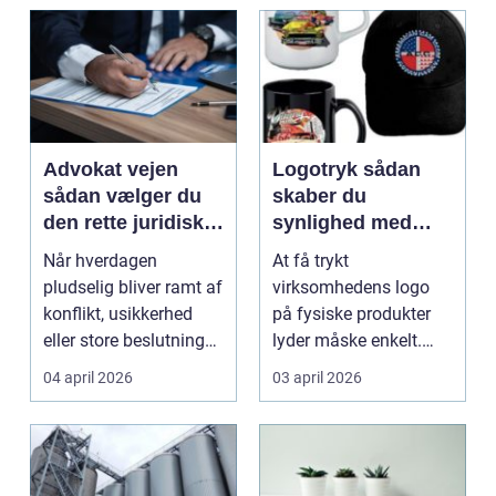
Advokat vejen
Logotryk sådan
sådan vælger du
skaber du
den rette juridiske
synlighed med
hjælp lokalt
simple midler
Når hverdagen
At få trykt
pludselig bliver ramt af
virksomhedens logo
konflikt, usikkerhed
på fysiske produkter
eller store beslutninger,
lyder måske enkelt.
kan en lokal a...
Men gjort rigtigt kan
04 april 2026
03 april 2026
logotr...