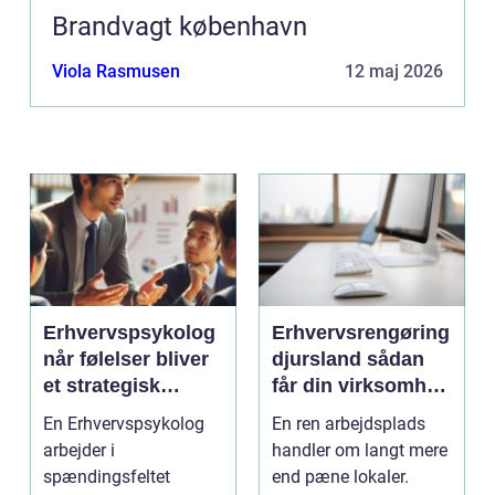
Brandvagt københavn
Viola Rasmusen
12 maj 2026
Erhvervspsykolog
Erhvervsrengøring
når følelser bliver
djursland sådan
et strategisk
får din virksomhed
værktøj i
mest muligt ud af
En Erhvervspsykolog
En ren arbejdsplads
arbejdslivet
rengøringen
arbejder i
handler om langt mere
spændingsfeltet
end pæne lokaler.