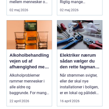
mellem mennesker og
Rigtig mange
forretning. Fokus er
virksomheder på
02 maj 2026
02 maj 2026
ikke kun på ...
Djursland o...
Alkoholbehandling
Elektriker nærum
vejen ud af
sådan vælger du
afhængighed med
den rette fagmand
professionel støtte
til dine el-opgaver
Alkoholproblemer
Når strømmen svigter,
rammer mennesker i
eller der skal nye
alle aldre og
installationer i boligen,
baggrunde. For mange
er en lokal og pålidelig
starter det med
elektrik...
22 april 2026
16 april 2026
hyggedrik på ...