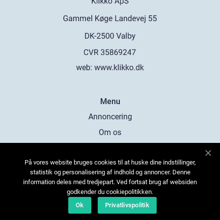
web:
www.klikko.dk
Menu
Annoncering
Om os
Cookies
På vores website bruges cookies til at huske dine indstillinger,
Kontakt os
statistik og personalisering af indhold og annoncer. Denne
Sitemap
information deles med tredjepart. Ved fortsat brug af websiden
godkender du cookiepolitikken.
Ok
Privatlivspolitik