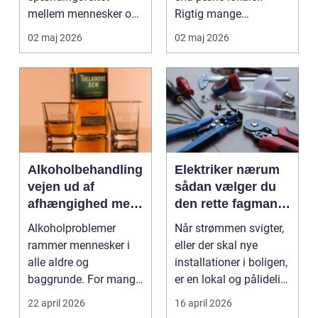
mellem mennesker og
Rigtig mange
forretning. Fokus er
virksomheder på
02 maj 2026
02 maj 2026
ikke kun på ...
Djursland o...
Alkoholbehandling
Elektriker nærum
vejen ud af
sådan vælger du
afhængighed med
den rette fagmand
professionel støtte
til dine el-opgaver
Alkoholproblemer
Når strømmen svigter,
rammer mennesker i
eller der skal nye
alle aldre og
installationer i boligen,
baggrunde. For mange
er en lokal og pålidelig
starter det med
elektrik...
22 april 2026
16 april 2026
hyggedrik på ...