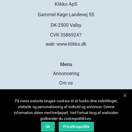
web:
www.klikko.dk
Menu
Annoncering
Om os
Cookies
På vores website bruges cookies til at huske dine indstillinger,
Kontakt os
statistik og personalisering af indhold og annoncer. Denne
Sitemap
information deles med tredjepart. Ved fortsat brug af websiden
godkender du cookiepolitikken.
Ok
Privatlivspolitik