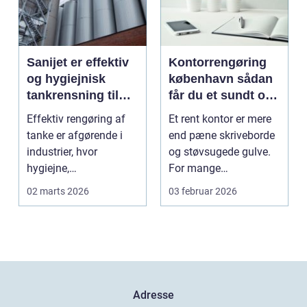
Sanijet er effektiv
Kontorrengøring
og hygiejnisk
københavn sådan
tankrensning til
får du et sundt og
krævende
præsentabelt
Effektiv rengøring af
Et rent kontor er mere
industrier
arbejdsmiljø
tanke er afgørende i
end pæne skriveborde
industrier, hvor
og støvsugede gulve.
hygiejne,
For mange
driftssikkerhed ...
virksomheder i
02 marts 2026
03 februar 2026
hovedstads...
Adresse