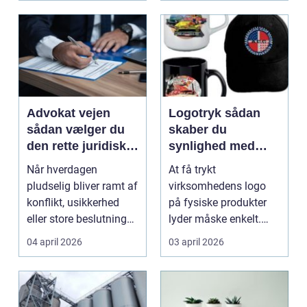
Advokat vejen
Logotryk sådan
sådan vælger du
skaber du
den rette juridiske
synlighed med
hjælp lokalt
simple midler
Når hverdagen
At få trykt
pludselig bliver ramt af
virksomhedens logo
konflikt, usikkerhed
på fysiske produkter
eller store beslutninger,
lyder måske enkelt.
kan en lokal a...
Men gjort rigtigt kan
04 april 2026
03 april 2026
logotr...