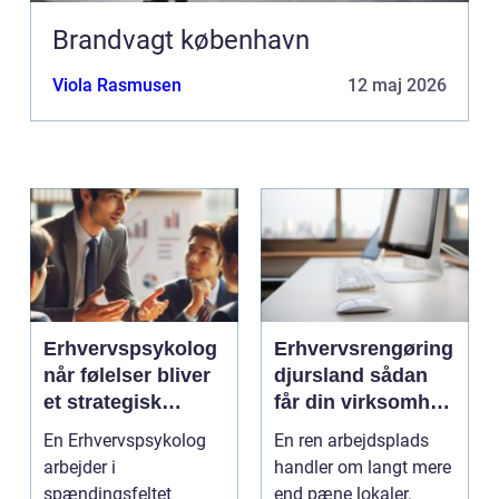
Brandvagt københavn
Viola Rasmusen
12 maj 2026
Erhvervspsykolog
Erhvervsrengøring
når følelser bliver
djursland sådan
et strategisk
får din virksomhed
værktøj i
mest muligt ud af
En Erhvervspsykolog
En ren arbejdsplads
arbejdslivet
rengøringen
arbejder i
handler om langt mere
spændingsfeltet
end pæne lokaler.