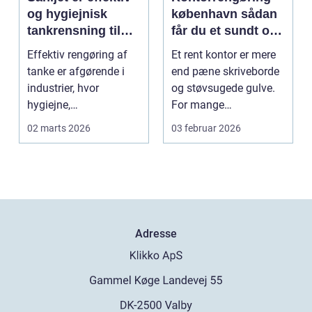
og hygiejnisk
københavn sådan
tankrensning til
får du et sundt og
krævende
præsentabelt
Effektiv rengøring af
Et rent kontor er mere
industrier
arbejdsmiljø
tanke er afgørende i
end pæne skriveborde
industrier, hvor
og støvsugede gulve.
hygiejne,
For mange
driftssikkerhed ...
virksomheder i
02 marts 2026
03 februar 2026
hovedstads...
Adresse