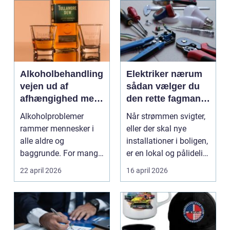
Alkoholbehandling
Elektriker nærum
vejen ud af
sådan vælger du
afhængighed med
den rette fagmand
professionel støtte
til dine el-opgaver
Alkoholproblemer
Når strømmen svigter,
rammer mennesker i
eller der skal nye
alle aldre og
installationer i boligen,
baggrunde. For mange
er en lokal og pålidelig
starter det med
elektrik...
22 april 2026
16 april 2026
hyggedrik på ...