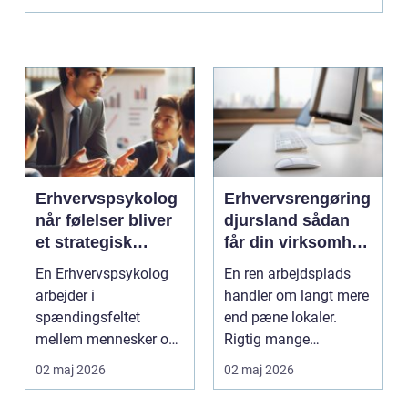
Erhvervspsykolog
Erhvervsrengøring
når følelser bliver
djursland sådan
et strategisk
får din virksomhed
værktøj i
mest muligt ud af
En Erhvervspsykolog
En ren arbejdsplads
arbejdslivet
rengøringen
arbejder i
handler om langt mere
spændingsfeltet
end pæne lokaler.
mellem mennesker og
Rigtig mange
forretning. Fokus er
virksomheder på
02 maj 2026
02 maj 2026
ikke kun på ...
Djursland o...