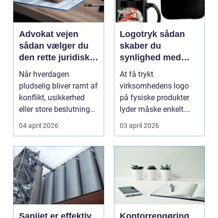
Advokat vejen
Logotryk sådan
sådan vælger du
skaber du
den rette juridiske
synlighed med
hjælp lokalt
simple midler
Når hverdagen
At få trykt
pludselig bliver ramt af
virksomhedens logo
konflikt, usikkerhed
på fysiske produkter
eller store beslutninger,
lyder måske enkelt.
kan en lokal a...
Men gjort rigtigt kan
04 april 2026
03 april 2026
logotr...
Sanijet er effektiv
Kontorrengøring