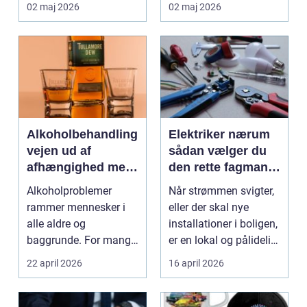
forretning. Fokus er
virksomheder på
02 maj 2026
02 maj 2026
ikke kun på ...
Djursland o...
Alkoholbehandling
Elektriker nærum
vejen ud af
sådan vælger du
afhængighed med
den rette fagmand
professionel støtte
til dine el-opgaver
Alkoholproblemer
Når strømmen svigter,
rammer mennesker i
eller der skal nye
alle aldre og
installationer i boligen,
baggrunde. For mange
er en lokal og pålidelig
starter det med
elektrik...
22 april 2026
16 april 2026
hyggedrik på ...