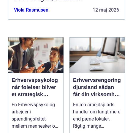
Viola Rasmusen
12 maj 2026
Erhvervspsykolog
Erhvervsrengøring
når følelser bliver
djursland sådan
et strategisk
får din virksomhed
værktøj i
mest muligt ud af
En Erhvervspsykolog
En ren arbejdsplads
arbejdslivet
rengøringen
arbejder i
handler om langt mere
spændingsfeltet
end pæne lokaler.
mellem mennesker og
Rigtig mange