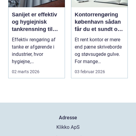
Sanijet er effektiv
Kontorrengøring
og hygiejnisk
københavn sådan
tankrensning til
får du et sundt og
krævende
præsentabelt
Effektiv rengøring af
Et rent kontor er mere
industrier
arbejdsmiljø
tanke er afgørende i
end pæne skriveborde
industrier, hvor
og støvsugede gulve.
hygiejne,
For mange
driftssikkerhed ...
virksomheder i
02 marts 2026
03 februar 2026
hovedstads...
Adresse