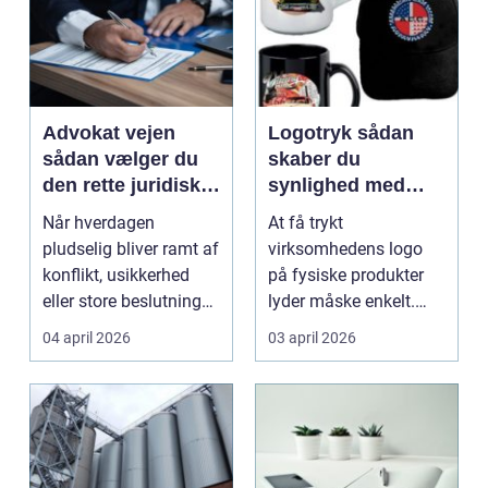
Advokat vejen
Logotryk sådan
sådan vælger du
skaber du
den rette juridiske
synlighed med
hjælp lokalt
simple midler
Når hverdagen
At få trykt
pludselig bliver ramt af
virksomhedens logo
konflikt, usikkerhed
på fysiske produkter
eller store beslutninger,
lyder måske enkelt.
kan en lokal a...
Men gjort rigtigt kan
04 april 2026
03 april 2026
logotr...