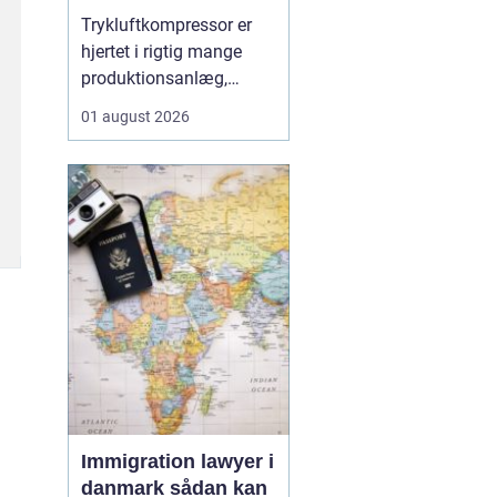
Trykluftkompressor er
hjertet i rigtig mange
produktionsanlæg,
værksteder og
01 august 2026
håndværksvirksomheder,
hvor pålidelig trykluft er
lige så vigtig som strøm
i kontakten. En moderne
løsning kan drive alt fra
enkle håndværktøjer til
avancerede
produktionsli...
Immigration lawyer i
danmark sådan kan