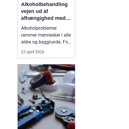
Alkoholbehandling
vejen ud af
afhængighed med
professionel støtte
Alkoholproblemer
rammer mennesker i alle
aldre og baggrunde. For
mange starter det med
22 april 2026
hyggedrik på arbejde
eller i weekenden, men
langsomt får alkoholen
mere magt over
hverdagen. Når drikkeriet
begynder at styre tanker,
relationer og helbred,
kan