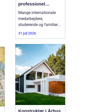
professionel
rådgivning gøre en
Mange internationale
forskel
medarbejdere,
studerende og familier
oplever, at vejen til
31 juli 2026
opholdstilladelse i
Danmark er alt andet
end enkel. Reglerne
ændrer sig ofte, og fejl i
ansøgningen kan føre til
lange ventetider eller
direkte afslag. Her kan
en
Konstruktør i Århus