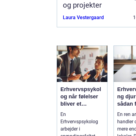
og projekter
Laura Vestergaard
1
Erhvervspsykol
Erhver
og når følelser
ng dju
bliver et
sådan f
strategisk
virkso
En
En ren a
værktøj i
mest m
Erhvervspsykolog
handler 
arbejdslivet
af ren
arbejder i
mere en