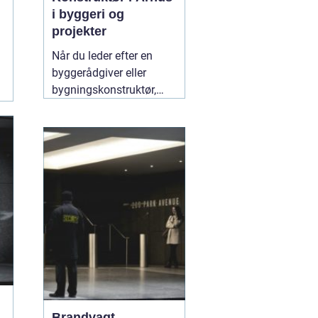
i byggeri og
projekter
Når du leder efter en
byggerådgiver eller
bygningskonstruktør,
handler det typisk om
tryghed,
gennemsigtighed og en
løsning, der både holder
økonomisk og
byggeteknisk. Søger du
en god "
10 juli 2026
Brandvagt