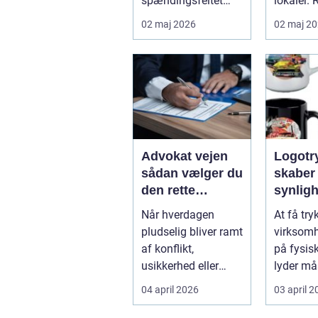
spændingsfeltet
lokaler. 
mellem mennesker
mange
02 maj 2026
02 maj 2
og forretning. Fokus
virksom
er ikke kun på ...
Djursland
Advokat vejen
Logotryk s
sådan vælger du
skaber
den rette
synlig
juridiske hjælp
simple
Når hverdagen
At få try
lokalt
pludselig bliver ramt
virksom
af konflikt,
på fysis
usikkerhed eller
lyder må
store beslutninger,
Men gjort
04 april 2026
03 april 
kan en lokal a...
logotr...