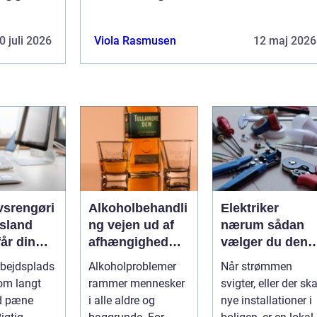
0 juli 2026
Viola Rasmusen
12 maj 2026
vsrengøri
Alkoholbehandli
Elektriker
rsland
ng vejen ud af
nærum sådan
år din
afhængighed
vælger du den
mhed
med
rette fagmand ti
rbejdsplads
Alkoholproblemer
Når strømmen
uligt ud
professionel
dine el-opgaver
om langt
rammer mennesker
svigter, eller der ska
gøringen
støtte
d pæne
i alle aldre og
nye installationer i