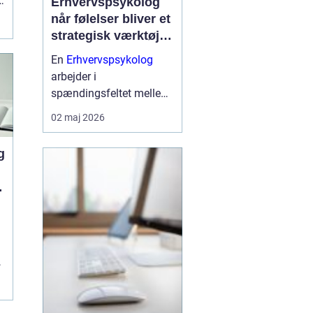
Erhvervspsykolog
når følelser bliver et
strategisk værktøj i
arbejdslivet
En
Erhvervspsykolog
arbejder i
spændingsfeltet mellem
mennesker og forretning.
02 maj 2026
Fokus er ikke kun på
trivsel, men også på
g
samarbejde, ledelse og
resultater. Når vi forstår
de følelser og relationer,
der drive...