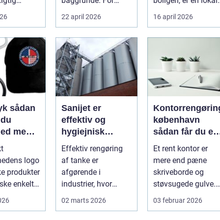
Rigtig
baggrunde. For
boligen, er en lokal
mange starter det
og pålidelig
026
22 april 2026
16 april 2026
heder på
med hyggedrik på ...
elektrik...
 o...
ådan
Sanijet er
Kontorrengørin
 du
effektiv og
københavn
hed med
hygiejnisk
sådan får du et
 midler
tankrensning til
sundt og
kt
Effektiv rengøring
Et rent kontor er
krævende
præsentabelt
hedens logo
af tanke er
mere end pæne
industrier
arbejdsmiljø
ke produkter
afgørende i
skriveborde og
ske enkelt.
industrier, hvor
støvsugede gulve.
 rigtigt kan
hygiejne,
For mange
2026
02 marts 2026
03 februar 2026
driftssikkerhed ...
virksomheder i
hovedstads...