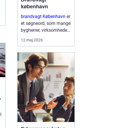
københavn
brandvagt København
er
et søgneord, som mange
bygherrer, virksomheder
og arrangører søger på,
12 maj 2026
når de skal sikre arbejde
med varmt udstyr eller
større events i
hovedstadsområdet.
Brandvagter...
l
l