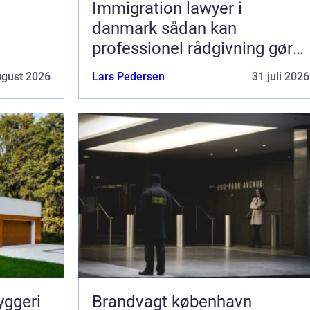
Immigration lawyer i
danmark sådan kan
professionel rådgivning gøre
en forskel
ugust 2026
Lars Pedersen
31 juli 2026
yggeri
Brandvagt københavn