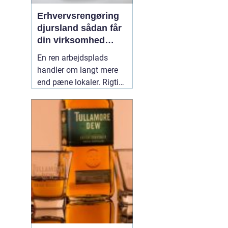
Erhvervsrengøring
djursland sådan får
din virksomhed
mest muligt ud af
En ren arbejdsplads
rengøringen
handler om langt mere
end pæne lokaler. Rigtig
mange virksomheder på
Djursland oplever, at
professionel rengøring
giver ro i hverdagen,
færre sygedage og et
bedre førstehåndsindtryk
over for kunder. Når vi
taler om
02 maj 2026