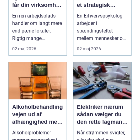
får din virksomhed
et strategisk
mest muligt ud af
værktøj i
En ren arbejdsplads
En Erhvervspsykolog
rengøringen
arbejdslivet
handler om langt mere
arbejder i
end pæne lokaler.
spændingsfeltet
Rigtig mange
mellem mennesker og
virksomheder på
forretning. Fokus er
02 maj 2026
02 maj 2026
Djursland o...
ikke kun på ...
Alkoholbehandling
Elektriker nærum
vejen ud af
sådan vælger du
afhængighed med
den rette fagmand
professionel støtte
til dine el-opgaver
Alkoholproblemer
Når strømmen svigter,