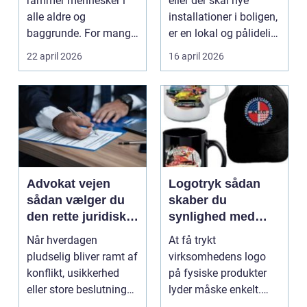
rammer mennesker i
eller der skal nye
alle aldre og
installationer i boligen,
baggrunde. For mange
er en lokal og pålidelig
starter det med
elektrik...
22 april 2026
16 april 2026
hyggedrik på ...
Advokat vejen
Logotryk sådan
sådan vælger du
skaber du
den rette juridiske
synlighed med
hjælp lokalt
simple midler
Når hverdagen
At få trykt
pludselig bliver ramt af
virksomhedens logo
konflikt, usikkerhed
på fysiske produkter
eller store beslutninger,
lyder måske enkelt.
kan en lokal a...
Men gjort rigtigt kan