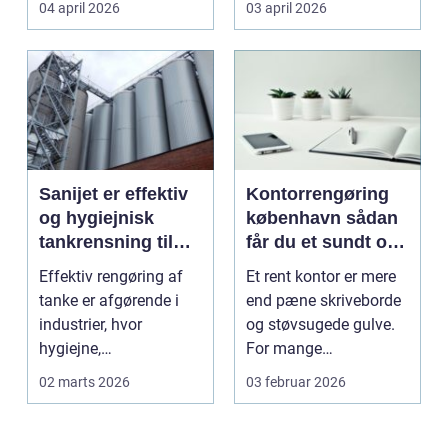
04 april 2026
03 april 2026
logotr...
Sanijet er effektiv
Kontorrengøring
og hygiejnisk
københavn sådan
tankrensning til
får du et sundt og
krævende
præsentabelt
Effektiv rengøring af
Et rent kontor er mere
industrier
arbejdsmiljø
tanke er afgørende i
end pæne skriveborde
industrier, hvor
og støvsugede gulve.
hygiejne,
For mange
driftssikkerhed ...
virksomheder i
02 marts 2026
03 februar 2026
hovedstads...