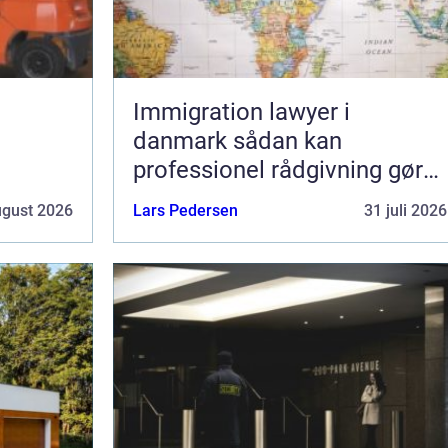
Immigration lawyer i
danmark sådan kan
professionel rådgivning gøre
en forskel
ugust 2026
Lars Pedersen
31 juli 2026