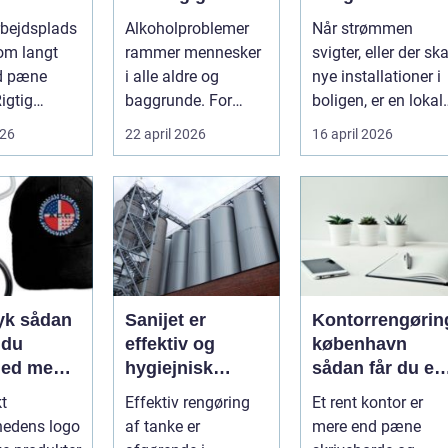
mhed
med
rette fagmand ti
rbejdsplads
Alkoholproblemer
Når strømmen
uligt ud
professionel
dine el-opgaver
om langt
rammer mennesker
svigter, eller der ska
gøringen
støtte
d pæne
i alle aldre og
nye installationer i
Rigtig
baggrunde. For
boligen, er en lokal
mange starter det
og pålidelig
026
22 april 2026
16 april 2026
heder på
med hyggedrik på ...
elektrik...
 o...
ådan
Sanijet er
Kontorrengørin
 du
effektiv og
københavn
hed med
hygiejnisk
sådan får du et
 midler
tankrensning til
sundt og
kt
Effektiv rengøring
Et rent kontor er
krævende
præsentabelt
hedens logo
af tanke er
mere end pæne
industrier
arbejdsmiljø