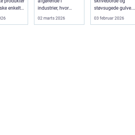
ke produkter
afgørende i
skriveborde og
ske enkelt.
industrier, hvor
støvsugede gulve.
 rigtigt kan
hygiejne,
For mange
2026
02 marts 2026
03 februar 2026
driftssikkerhed ...
virksomheder i
hovedstads...