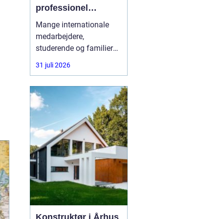
professionel
rådgivning gøre en
Mange internationale
forskel
medarbejdere,
studerende og familier
oplever, at vejen til
31 juli 2026
opholdstilladelse i
Danmark er alt andet
end enkel. Reglerne
ændrer sig ofte, og fejl i
ansøgningen kan føre til
lange ventetider eller
direkte afslag. Her kan
en
Konstruktør i Århus