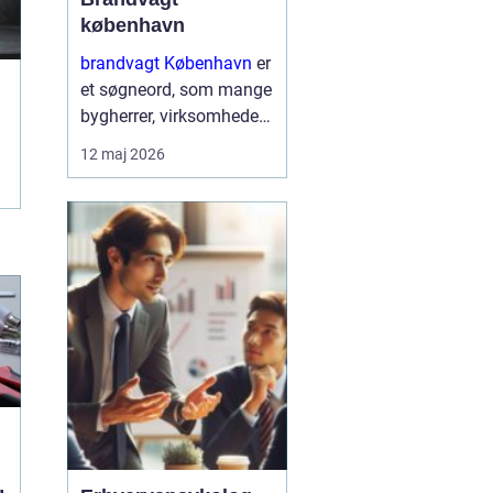
københavn
brandvagt København
er
et søgneord, som mange
bygherrer, virksomheder
og arrangører søger på,
12 maj 2026
når de skal sikre arbejde
med varmt udstyr eller
større events i
hovedstadsområdet.
Brandvagter...