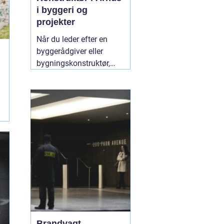
i byggeri og
projekter
Når du leder efter en
byggerådgiver eller
bygningskonstruktør,
handler det typisk om
tryghed,
gennemsigtighed og en
løsning, der både holder
økonomisk og
byggeteknisk. Søger du
en god "
10 juli 2026
Brandvagt