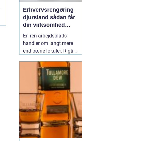
Erhvervsrengøring
djursland sådan får
din virksomhed
mest muligt ud af
En ren arbejdsplads
rengøringen
handler om langt mere
end pæne lokaler. Rigtig
mange virksomheder på
Djursland oplever, at
professionel rengøring
giver ro i hverdagen,
færre sygedage og et
bedre førstehåndsindtryk
over for kunder. Når vi
taler om
02 maj 2026