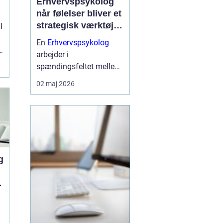
Erhvervspsykolog
l
når følelser bliver et
strategisk værktøj i
l
arbejdslivet
En
Erhvervspsykolog
arbejder i
spændingsfeltet mellem
mennesker og forretning.
02 maj 2026
Fokus er ikke kun på
trivsel, men også på
samarbejde, ledelse og
resultater. Når vi forstår
de følelser og relationer,
der drive...
g