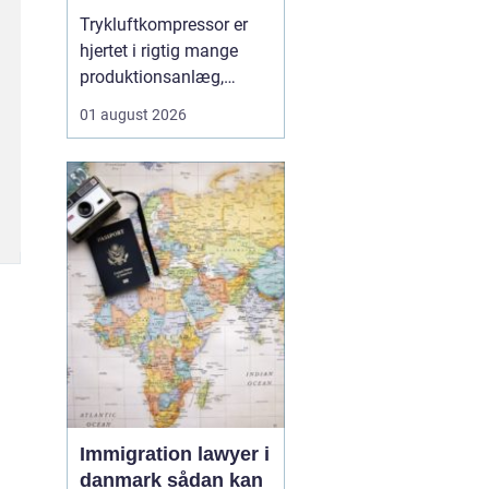
Trykluftkompressor er
hjertet i rigtig mange
produktionsanlæg,
værksteder og
01 august 2026
håndværksvirksomheder,
hvor pålidelig trykluft er
lige så vigtig som strøm
i kontakten. En moderne
løsning kan drive alt fra
enkle håndværktøjer til
avancerede
produktionsli...
Immigration lawyer i
danmark sådan kan