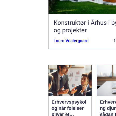
Konstruktør i Århus i b
og projekter
Laura Vestergaard
1
Erhvervspsykol
Erhver
og når følelser
ng dju
bliver et
sådan f