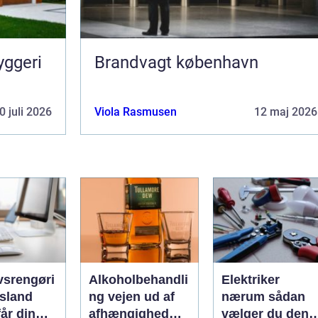
yggeri
Brandvagt københavn
0 juli 2026
Viola Rasmusen
12 maj 2026
vsrengøri
Alkoholbehandli
Elektriker
rsland
ng vejen ud af
nærum sådan
år din
afhængighed
vælger du den