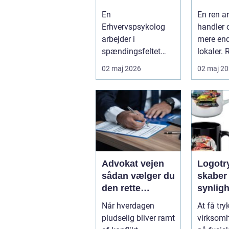
strategisk
virkso
En
En ren a
værktøj i
mest m
Erhvervspsykolog
handler 
arbejdslivet
af ren
arbejder i
mere en
spændingsfeltet
lokaler. 
mellem mennesker
mange
02 maj 2026
02 maj 2
og forretning. Fokus
virksom
er ikke kun på ...
Djursland
Advokat vejen
Logotryk s
sådan vælger du
skaber
den rette
synlig
juridiske hjælp
simple
Når hverdagen
At få try
lokalt
pludselig bliver ramt
virksom