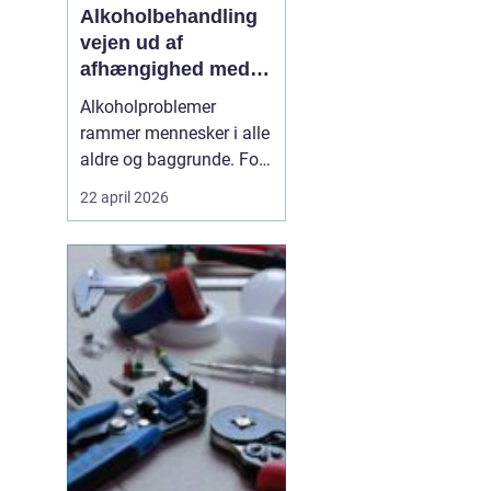
Alkoholbehandling
vejen ud af
afhængighed med
professionel støtte
Alkoholproblemer
rammer mennesker i alle
aldre og baggrunde. For
mange starter det med
22 april 2026
hyggedrik på arbejde
eller i weekenden, men
langsomt får alkoholen
mere magt over
hverdagen. Når drikkeriet
begynder at styre tanker,
relationer og helbred,
kan