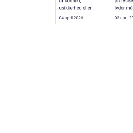
af konflikt,
på fysis
usikkerhed eller
lyder må
store beslutninger,
Men gjort
04 april 2026
03 april 
kan en lokal a...
logotr...