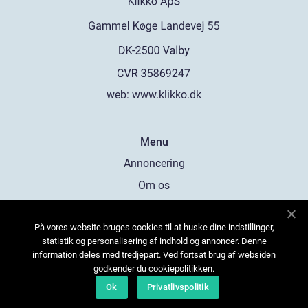
web:
www.klikko.dk
Menu
Annoncering
Om os
Cookies
På vores website bruges cookies til at huske dine indstillinger,
Kontakt os
statistik og personalisering af indhold og annoncer. Denne
Sitemap
information deles med tredjepart. Ved fortsat brug af websiden
godkender du cookiepolitikken.
Ok
Privatlivspolitik