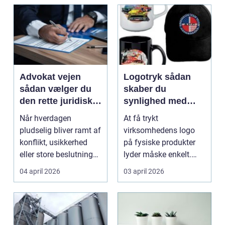
Advokat vejen
Logotryk sådan
sådan vælger du
skaber du
den rette juridiske
synlighed med
hjælp lokalt
simple midler
Når hverdagen
At få trykt
pludselig bliver ramt af
virksomhedens logo
konflikt, usikkerhed
på fysiske produkter
eller store beslutninger,
lyder måske enkelt.
kan en lokal a...
Men gjort rigtigt kan
04 april 2026
03 april 2026
logotr...