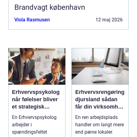
Brandvagt københavn
Viola Rasmusen
12 maj 2026
Erhvervspsykolog
Erhvervsrengøring
når følelser bliver
djursland sådan
et strategisk
får din virksomhed
værktøj i
mest muligt ud af
En Erhvervspsykolog
En ren arbejdsplads
arbejdslivet
rengøringen
arbejder i
handler om langt mere
spændingsfeltet
end pæne lokaler.