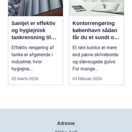
Sanijet er effektiv
Kontorrengøring
og hygiejnisk
københavn sådan
tankrensning til
får du et sundt og
krævende
præsentabelt
Effektiv rengøring af
Et rent kontor er mere
industrier
arbejdsmiljø
tanke er afgørende i
end pæne skriveborde
industrier, hvor
og støvsugede gulve.
hygiejne,
For mange
driftssikkerhed ...
virksomheder i
02 marts 2026
03 februar 2026
hovedstads...
Adresse