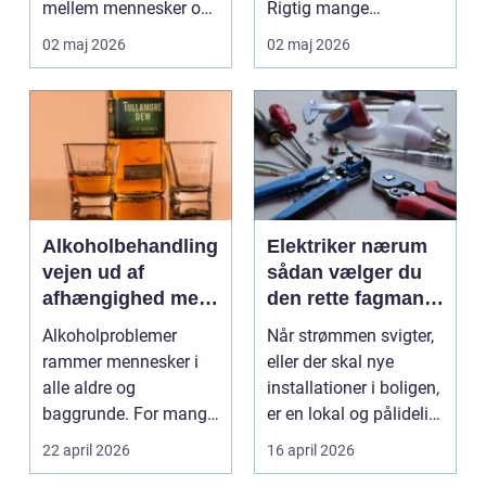
mellem mennesker og
Rigtig mange
forretning. Fokus er
virksomheder på
02 maj 2026
02 maj 2026
ikke kun på ...
Djursland o...
Alkoholbehandling
Elektriker nærum
vejen ud af
sådan vælger du
afhængighed med
den rette fagmand
professionel støtte
til dine el-opgaver
Alkoholproblemer
Når strømmen svigter,
rammer mennesker i
eller der skal nye
alle aldre og
installationer i boligen,
baggrunde. For mange
er en lokal og pålidelig
starter det med
elektrik...
22 april 2026
16 april 2026
hyggedrik på ...