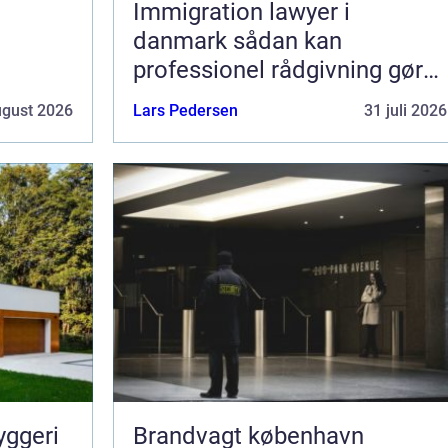
Immigration lawyer i
danmark sådan kan
professionel rådgivning gøre
en forskel
ugust 2026
Lars Pedersen
31 juli 2026
yggeri
Brandvagt københavn