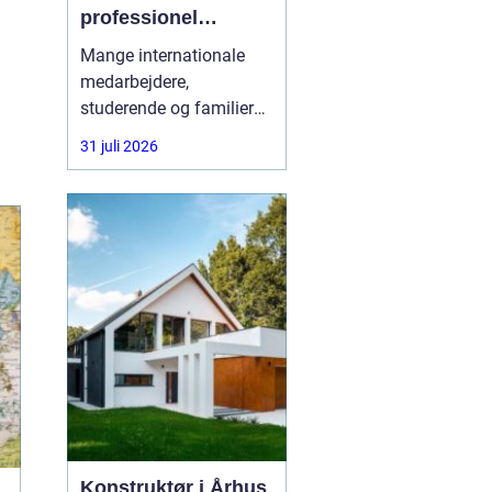
professionel
rådgivning gøre en
Mange internationale
forskel
medarbejdere,
studerende og familier
oplever, at vejen til
31 juli 2026
opholdstilladelse i
Danmark er alt andet
end enkel. Reglerne
ændrer sig ofte, og fejl i
ansøgningen kan føre til
lange ventetider eller
direkte afslag. Her kan
en
Konstruktør i Århus