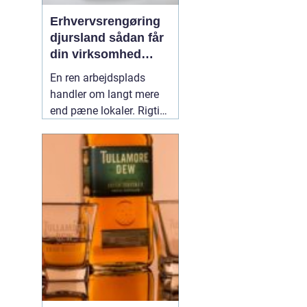
Erhvervsrengøring
djursland sådan får
din virksomhed
mest muligt ud af
En ren arbejdsplads
rengøringen
handler om langt mere
end pæne lokaler. Rigtig
mange virksomheder på
Djursland oplever, at
professionel rengøring
giver ro i hverdagen,
færre sygedage og et
bedre førstehåndsindtryk
over for kunder. Når vi
taler om
02 maj 2026