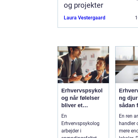
og projekter
Laura Vestergaard
1
Erhvervspsykol
Erhver
og når følelser
ng dju
bliver et
sådan f
strategisk
virkso
En
En ren a
værktøj i
mest m
Erhvervspsykolog
handler 
arbejdslivet
af ren
arbejder i
mere en