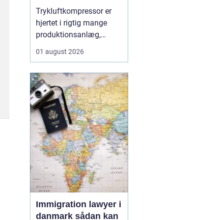
Trykluftkompressor er
hjertet i rigtig mange
produktionsanlæg,
værksteder og
01 august 2026
håndværksvirksomheder,
hvor pålidelig trykluft er
lige så vigtig som strøm
i kontakten. En moderne
løsning kan drive alt fra
enkle håndværktøjer til
avancerede
produktionsli...
Immigration lawyer i
danmark sådan kan