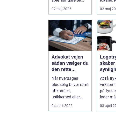
spændingsfeltet
lokaler. 
mellem mennesker
mange
02 maj 2026
02 maj 2
og forretning. Fokus
virksom
er ikke kun på ...
Djursland
Advokat vejen
Logotryk s
sådan vælger du
skaber
den rette
synlig
juridiske hjælp
simple
Når hverdagen
At få try
lokalt
pludselig bliver ramt
virksom
af konflikt,
på fysis
usikkerhed eller
lyder må
store beslutninger,
Men gjort
04 april 2026
03 april 
kan en lokal a...
logotr...