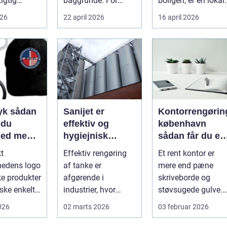
Rigtig
baggrunde. For
boligen, er en lokal
mange starter det
og pålidelig
026
22 april 2026
16 april 2026
heder på
med hyggedrik på ...
elektrik...
 o...
ådan
Sanijet er
Kontorrengørin
 du
effektiv og
københavn
hed med
hygiejnisk
sådan får du et
 midler
tankrensning til
sundt og
kt
Effektiv rengøring
Et rent kontor er
krævende
præsentabelt
hedens logo
af tanke er
mere end pæne
industrier
arbejdsmiljø
ke produkter
afgørende i
skriveborde og
ske enkelt.
industrier, hvor
støvsugede gulve.
 rigtigt kan
hygiejne,
For mange
2026
02 marts 2026
03 februar 2026
driftssikkerhed ...
virksomheder i
hovedstads...