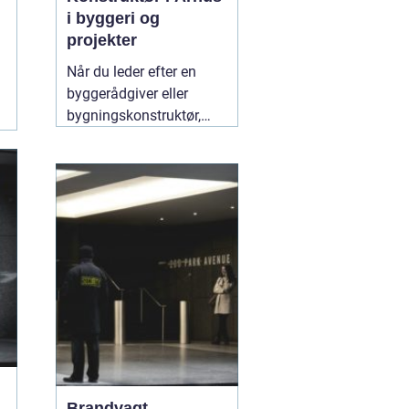
i byggeri og
projekter
Når du leder efter en
byggerådgiver eller
bygningskonstruktør,
handler det typisk om
tryghed,
gennemsigtighed og en
løsning, der både holder
økonomisk og
byggeteknisk. Søger du
en god "
10 juli 2026
Brandvagt