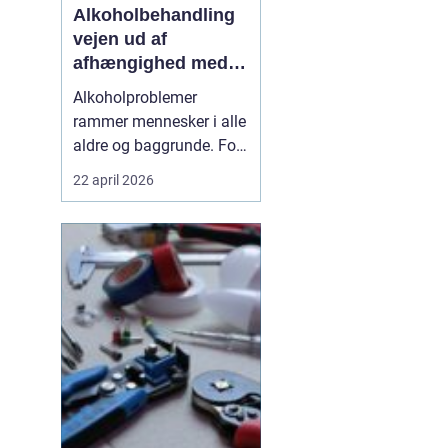
Alkoholbehandling
vejen ud af
afhængighed med
professionel støtte
Alkoholproblemer
rammer mennesker i alle
aldre og baggrunde. For
mange starter det med
22 april 2026
hyggedrik på arbejde
eller i weekenden, men
langsomt får alkoholen
mere magt over
hverdagen. Når drikkeriet
begynder at styre tanker,
relationer og helbred,
kan