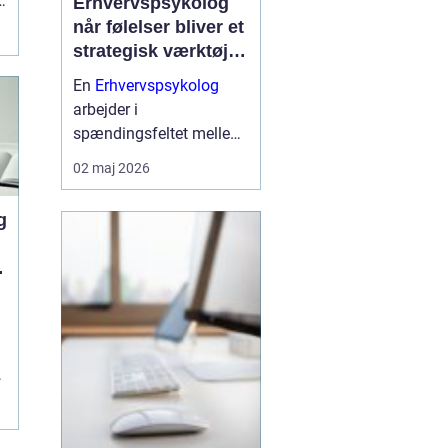
Erhvervspsykolog
når følelser bliver et
strategisk værktøj i
arbejdslivet
En
Erhvervspsykolog
arbejder i
spændingsfeltet mellem
mennesker og forretning.
02 maj 2026
Fokus er ikke kun på
trivsel, men også på
g
samarbejde, ledelse og
resultater. Når vi forstår
de følelser og relationer,
der drive...