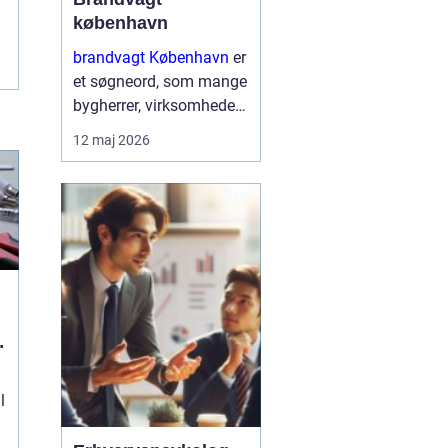
københavn
brandvagt København
er
et søgneord, som mange
bygherrer, virksomheder
og arrangører søger på,
12 maj 2026
når de skal sikre arbejde
med varmt udstyr eller
større events i
hovedstadsområdet.
Brandvagter...
l
l