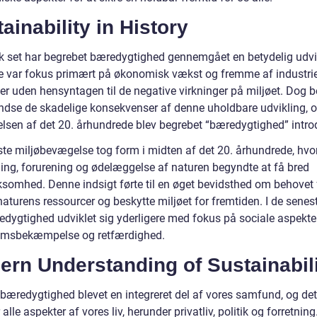
ainability in History
sk set har begrebet bæredygtighed gennemgået en betydelig udvi
re var fokus primært på økonomisk vækst og fremme af industrie
ter uden hensyntagen til de negative virkninger på miljøet. Dog 
 indse de skadelige konsekvenser af denne uholdbare udvikling, o
lsen af det 20. århundrede blev begrebet “bæredygtighed” intro
ste miljøbevægelse tog form i midten af det 20. århundrede, hvo
ing, forurening og ødelæggelse af naturen begyndte at få bred
omhed. Denne indsigt førte til en øget bevidsthed om behovet 
aturens ressourcer og beskytte miljøet for fremtiden. I de senest
edygtighed udviklet sig yderligere med fokus på sociale aspekt
omsbekæmpelse og retfærdighed.
ern Understanding of Sustainabil
 bæredygtighed blevet en integreret del af vores samfund, og det
 alle aspekter af vores liv, herunder privatliv, politik og forretning