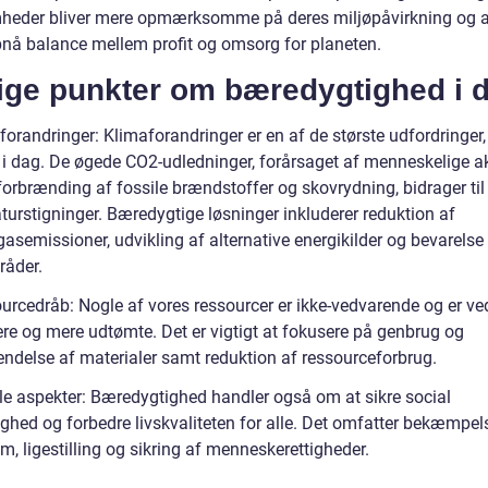
heder bliver mere opmærksomme på deres miljøpåvirkning og a
pnå balance mellem profit og omsorg for planeten.
tige punkter om bæredygtighed i 
orandringer: Klimaforandringer er en af de største udfordringer, 
 i dag. De øgede CO2-udledninger, forårsaget af menneskelige akt
orbrænding af fossile brændstoffer og skovrydning, bidrager til
turstigninger. Bæredygtige løsninger inkluderer reduktion af
asemissioner, udvikling af alternative energikilder og bevarelse
åder.
urcedråb: Nogle af vores ressourcer er ikke-vedvarende og er ve
ere og mere udtømte. Det er vigtigt at fokusere på genbrug og
ndelse af materialer samt reduktion af ressourceforbrug.
le aspekter: Bæredygtighed handler også om at sikre social
ighed og forbedre livskvaliteten for alle. Det omfatter bekæmpel
m, ligestilling og sikring af menneskerettigheder.