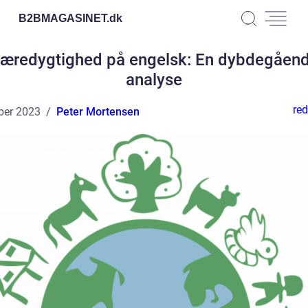
B2BMAGASINET.
dk
æredygtighed på engelsk: En dybdegåen
analyse
red
ber 2023
Peter Mortensen