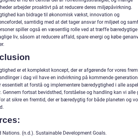
heder arbejder proaktivt på at reducere deres miljøpåvirkning.
tighed kan bidrage til økonomisk vækst, innovation og
encefordel, samtidig med at det tager ansvar for miljøet og sam
rsoner spiller også en væsentlig rolle ved at træffe bæredygtige 
aglige liv, såsom at reducere affald, spare energi og købe genan
r.
clusion
tighed er et komplekst koncept, der er afgørende for vores fremt
andlinger i dag vil have en indvirkning på kommende generatione
r essentielt at forstå og implementere bæredygtighed i alle aspe
v. Gennem fortsat bevidsthed, forståelse og handling kan vi alle 
for at sikre en fremtid, der er bæredygtig for både planeten og v
d.
rces:
d Nations. (n.d.). Sustainable Development Goals.