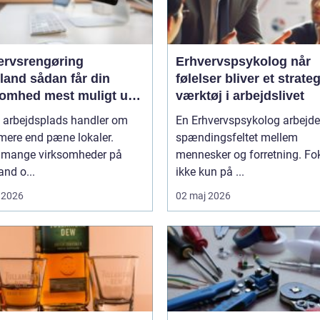
ervsrengøring
Erhvervspsykolog når
ådan får din
følelser bliver et strate
somhed mest muligt ud
værktøj i arbejdslivet
engøringen
n arbejdsplads handler om
En Erhvervspsykolog arbejder
mere end pæne lokaler.
spændingsfeltet mellem
g mange virksomheder på
mennesker og forretning. Fo
and o...
ikke kun på ...
 2026
02 maj 2026