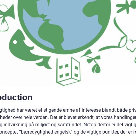
oduction
tighed har været et stigende emne af interesse blandt både pri
eder over hele verden. Det er blevet erkendt, at vores handlinge
g indvirkning på miljøet og samfundet. Netop derfor er det vigtig
onceptet “bæredygtighed engelsk” og de vigtige punkter, der er r