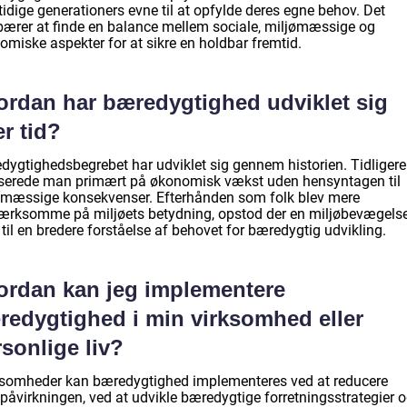
idige generationers evne til at opfylde deres egne behov. Det
bærer at finde en balance mellem sociale, miljømæssige og
omiske aspekter for at sikre en holdbar fremtid.
ordan har bæredygtighed udviklet sig
r tid?
dygtighedsbegrebet har udviklet sig gennem historien. Tidligere
serede man primært på økonomisk vækst uden hensyntagen til
ømæssige konsekvenser. Efterhånden som folk blev mere
rksomme på miljøets betydning, opstod der en miljøbevægelse
 til en bredere forståelse af behovet for bæredygtig udvikling.
ordan kan jeg implementere
redygtighed i min virksomhed eller
sonlige liv?
rksomheder kan bæredygtighed implementeres ved at reducere
øpåvirkningen, ved at udvikle bæredygtige forretningsstrategier 