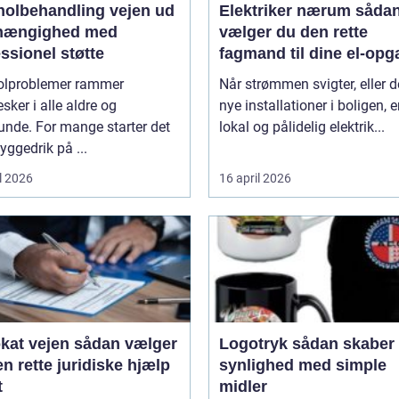
lbehandling vejen ud
Elektriker nærum sådan
fhængighed med
vælger du den rette
ssionel støtte
fagmand til dine el-opg
olproblemer rammer
Når strømmen svigter, eller d
ker i alle aldre og
nye installationer i boligen, e
unde. For mange starter det
lokal og pålidelig elektrik...
ggedrik på ...
l 2026
16 april 2026
ejen sådan vælger
Logotryk sådan skaber du
n rette juridiske hjælp
synlighed med simple
t
midler