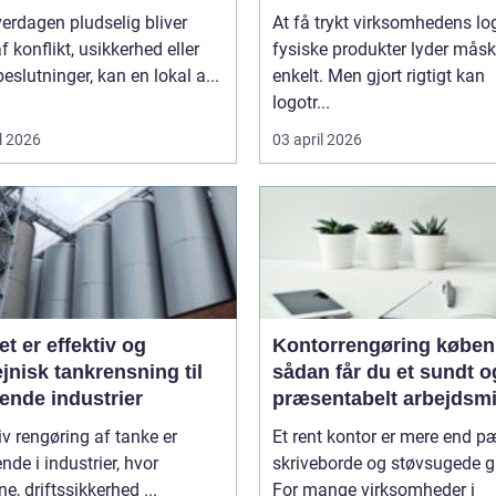
erdagen pludselig bliver
At få trykt virksomhedens lo
f konflikt, usikkerhed eller
fysiske produkter lyder mås
beslutninger, kan en lokal a...
enkelt. Men gjort rigtigt kan
logotr...
l 2026
03 april 2026
et er effektiv og
Kontorrengøring købe
jnisk tankrensning til
sådan får du et sundt o
ende industrier
præsentabelt arbejdsmi
iv rengøring af tanke er
Et rent kontor er mere end 
nde i industrier, hvor
skriveborde og støvsugede g
ne, driftssikkerhed ...
For mange virksomheder i