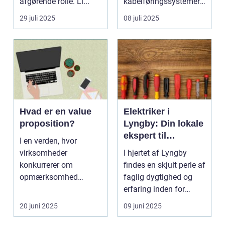
afgørende rolle. Li...
kabelføringssystemer,
der sikrer sikker og
29 juli 2025
08 juli 2025
organis...
Hvad er en value
Elektriker i
proposition?
Lyngby: Din lokale
ekspert til
I en verden, hvor
elinstallationer
virksomheder
I hjertet af Lyngby
konkurrerer om
findes en skjult perle af
opmærksomhed
faglig dygtighed og
dagligt, kan value
erfaring inden for
proposition v&ae...
elektriske inst...
20 juni 2025
09 juni 2025