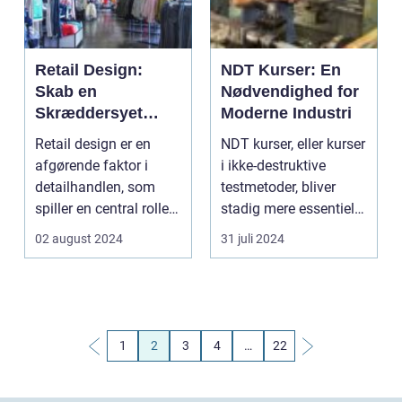
Retail Design:
NDT Kurser: En
Skab en
Nødvendighed for
Skræddersyet
Moderne Industri
Kundeoplevelse
Retail design er en
NDT kurser, eller kurser
afgørende faktor i
i ikke-destruktive
detailhandlen, som
testmetoder, bliver
spiller en central rolle i,
stadig mere essentielle
hvordan...
i den modern...
02 august 2024
31 juli 2024
1
2
3
4
…
22