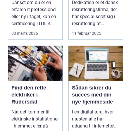
Uanset om du er en
Dedikation er et dansk
kandidater til din
erfaren it-professionel
rekrutteringsfirma, der
virksomhed
eller ny i faget, kan en
har specialiseret sig i
certificering i ITIL 4
rekruttering af
vær...
specialister ...
03 marts 2025
11 februar 2025
Find den rette
Sådan sikrer du
elektriker i
succes med din
Rudersdal
nye hjemmeside
Når det kommer til
I en digital æra, hvor
elektriske installationer
næsten alle har
i hjemmet eller på
adgang til internettet,