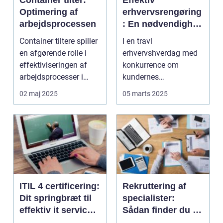
Container tilter:
Effektiv
Optimering af
erhvervsrengøring
arbejdsprocessen
: En nødvendighed
i det moderne
Container tiltere spiller
I en travl
erhvervsliv
en afgørende rolle i
erhvervshverdag med
effektiviseringen af
konkurrence om
arbejdsprocesser i
kundernes
genind...
opmærksomhed og
02 maj 2025
05 marts 2025
medarbejdernes
tilfred...
ITIL 4 certificering:
Rekruttering af
Dit springbræt til
specialister:
effektiv it service
Sådan finder du de
management
perfekte