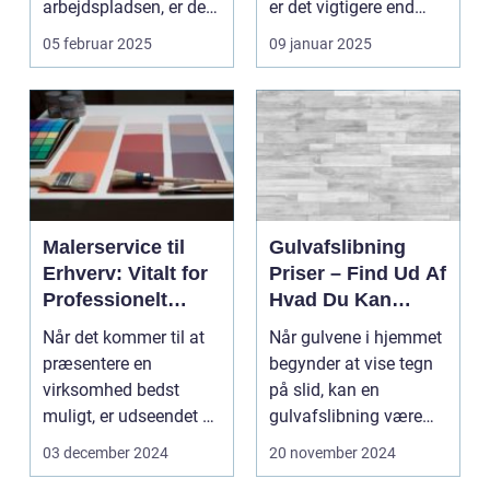
arbejdspladsen, er det
er det vigtigere end
e...
noge...
05 februar 2025
09 januar 2025
Malerservice til
Gulvafslibning
Erhverv: Vitalt for
Priser – Find Ud Af
Professionelt
Hvad Du Kan
Indtryk og
Forvente at Betale
Når det kommer til at
Når gulvene i hjemmet
Arbejdsmiljø
præsentere en
begynder at vise tegn
virksomhed bedst
på slid, kan en
muligt, er udseendet af
gulvafslibning være
kontor- ell...
de...
03 december 2024
20 november 2024