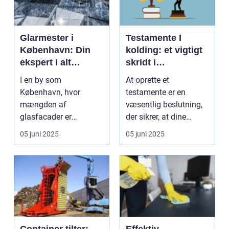
Glarmester i
Testamente I
København: Din
kolding: et vigtigt
ekspert i alt
skridt i
glasarbejde
livsplanlægningen
I en by som
At oprette et
København, hvor
testamente er en
mængden af
væsentlig beslutning,
glasfacader er
der sikrer, at dine
voksende, spiller
ønsker bliver ...
05 juni 2025
05 juni 2025
glarmestre en u...