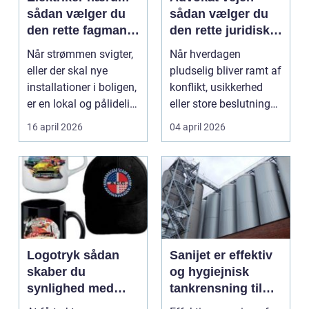
sådan vælger du
sådan vælger du
den rette fagmand
den rette juridiske
til dine el-opgaver
hjælp lokalt
Når strømmen svigter,
Når hverdagen
eller der skal nye
pludselig bliver ramt af
installationer i boligen,
konflikt, usikkerhed
er en lokal og pålidelig
eller store beslutninger,
elektrik...
kan en lokal a...
16 april 2026
04 april 2026
Logotryk sådan
Sanijet er effektiv
skaber du
og hygiejnisk
synlighed med
tankrensning til
simple midler
krævende