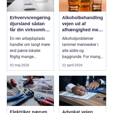
Erhvervsrengøring
Alkoholbehandling
djursland sådan
vejen ud af
får din virksomhed
afhængighed med
mest muligt ud af
professionel støtte
En ren arbejdsplads
Alkoholproblemer
rengøringen
handler om langt mere
rammer mennesker i
end pæne lokaler.
alle aldre og
Rigtig mange
baggrunde. For mange
virksomheder på
starter det med
02 maj 2026
22 april 2026
Djursland o...
hyggedrik på ...
Elektriker nærum
Advokat vejen