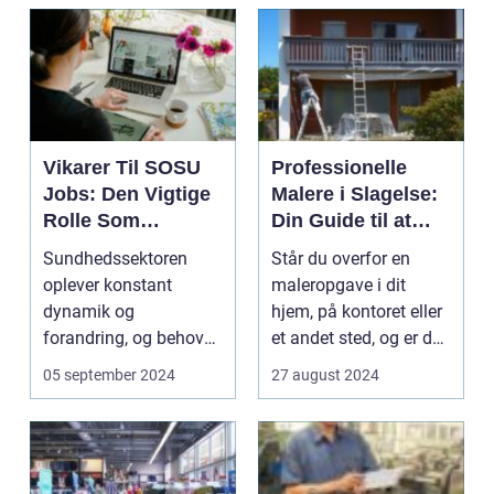
Vikarer Til SOSU
Professionelle
Jobs: Den Vigtige
Malere i Slagelse:
Rolle Som
Din Guide til at
Pædagogvikar
Skabe Dit
Sundhedssektoren
Står du overfor en
Drømmehjem
oplever konstant
maleropgave i dit
dynamik og
hjem, på kontoret eller
forandring, og behovet
et andet sted, og er du
for kvalificeret
hjemmehørende i...
05 september 2024
27 august 2024
sundhedspersona...