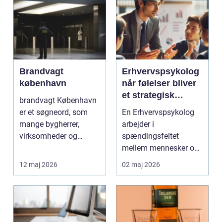
Brandvagt
Erhvervspsykolog
københavn
når følelser bliver
et strategisk
brandvagt København
værktøj i
er et søgneord, som
En Erhvervspsykolog
arbejdslivet
mange bygherrer,
arbejder i
virksomheder og
spændingsfeltet
arrangører søger på,
mellem mennesker og
når de...
forretning. Fokus er
12 maj 2026
02 maj 2026
ikke kun på ...