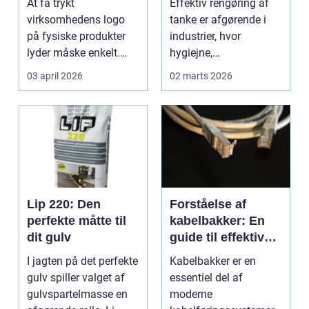
At få trykt
Effektiv rengøring af
industrier
virksomhedens logo
tanke er afgørende i
på fysiske produkter
industrier, hvor
lyder måske enkelt.
hygiejne,
Men gjort rigtigt kan
driftssikkerhed ...
03 april 2026
02 marts 2026
logotr...
Lip 220: Den
Forståelse af
perfekte måtte til
kabelbakker: En
dit gulv
guide til effektiv
kabelføring
I jagten på det perfekte
Kabelbakker er en
gulv spiller valget af
essentiel del af
gulvspartelmasse en
moderne