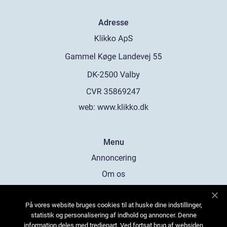
Adresse
web:
www.klikko.dk
Menu
Annoncering
Om os
Cookies
På vores website bruges cookies til at huske dine indstillinger,
Kontakt os
statistik og personalisering af indhold og annoncer. Denne
Sitemap
information deles med tredjepart. Ved fortsat brug af websiden