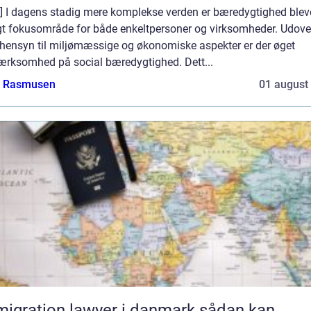
o] I dagens stadig mere komplekse verden er bæredygtighed bleve
igt fokusområde for både enkeltpersoner og virksomheder. Udove
 hensyn til miljømæssige og økonomiske aspekter er der øget
rksomhed på social bæredygtighed. Dett...
a Rasmusen
01 august
gration lawyer i danmark sådan kan