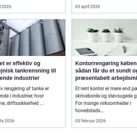
l 2026
03 april 2026
et er effektiv og
Kontorrengøring købe
jnisk tankrensning til
sådan får du et sundt o
ende industrier
præsentabelt arbejdsmi
iv rengøring af tanke er
Et rent kontor er mere end 
nde i industrier, hvor
skriveborde og støvsugede g
ne, driftssikkerhed ...
For mange virksomheder i
hovedstads...
ts 2026
03 februar 2026