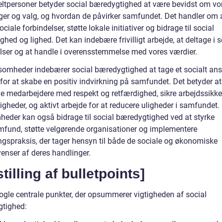
eltpersoner betyder social bæredygtighed at være bevidst om vo
ger og valg, og hvordan de påvirker samfundet. Det handler om 
ciale forbindelser, støtte lokale initiativer og bidrage til social
ghed og lighed. Det kan indebære frivilligt arbejde, at deltage i s
ser og at handle i overensstemmelse med vores værdier.
ksomheder indebærer social bæredygtighed at tage et socialt an
for at skabe en positiv indvirkning på samfundet. Det betyder at
e medarbejdere med respekt og retfærdighed, sikre arbejdssikk
igheder, og aktivt arbejde for at reducere uligheder i samfundet.
heder kan også bidrage til social bæredygtighed ved at styrke
mfund, støtte velgørende organisationer og implementere
ingspraksis, der tager hensyn til både de sociale og økonomiske
enser af deres handlinger.
tilling af bulletpoints]
nogle centrale punkter, der opsummerer vigtigheden af social
tighed: