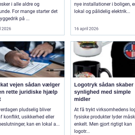
ker i alle aldre og
nye installationer i boligen, e
unde. For mange starter det
lokal og pålidelig elektrik...
ggedrik på ...
l 2026
16 april 2026
ejen sådan vælger
Logotryk sådan skaber du
n rette juridiske hjælp
synlighed med simple
t
midler
erdagen pludselig bliver
At få trykt virksomhedens lo
f konflikt, usikkerhed eller
fysiske produkter lyder mås
beslutninger, kan en lokal a...
enkelt. Men gjort rigtigt kan
logotr...