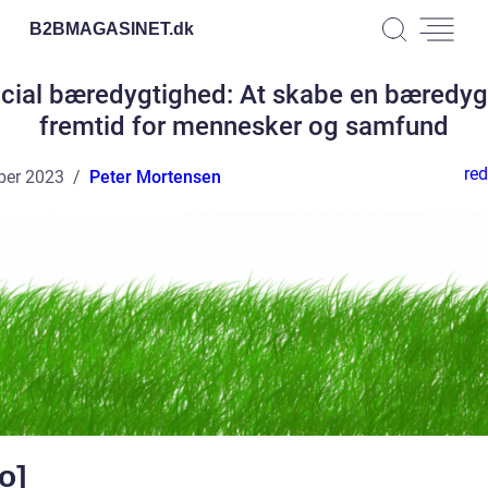
B2BMAGASINET.
dk
cial bæredygtighed: At skabe en bæredyg
fremtid for mennesker og samfund
red
ber 2023
Peter Mortensen
ro]