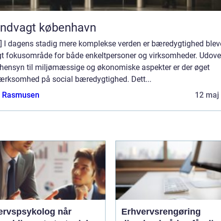
andvagt københavn
o] I dagens stadig mere komplekse verden er bæredygtighed bleve
igt fokusområde for både enkeltpersoner og virksomheder. Udove
 hensyn til miljømæssige og økonomiske aspekter er der øget
rksomhed på social bæredygtighed. Dett...
a Rasmusen
12 maj
rvspsykolog når
Erhvervsrengøring