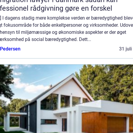
fessionel rådgivning gøre en forskel
o] I dagens stadig mere komplekse verden er bæredygtighed bleve
igt fokusområde for både enkeltpersoner og virksomheder. Udove
 hensyn til miljømæssige og økonomiske aspekter er der øget
rksomhed på social bæredygtighed. Dett...
 Pedersen
31 jul