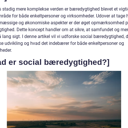
s stadig mere komplekse verden er bæredygtighed blevet et vigti
råde for både enkeltpersoner og virksomheder. Udover at tage
jømæssige og økonomiske aspekter er der øget opmærksomhed p
tighed. Dette koncept handler om at sikre, at samfundet og me
å lang sigt. I denne artikel vil vi udforske social bæredygtighed, 
ske udvikling og hvad det indebærer for både enkeltpersoner og
heder.
ad er social bæredygtighed?]