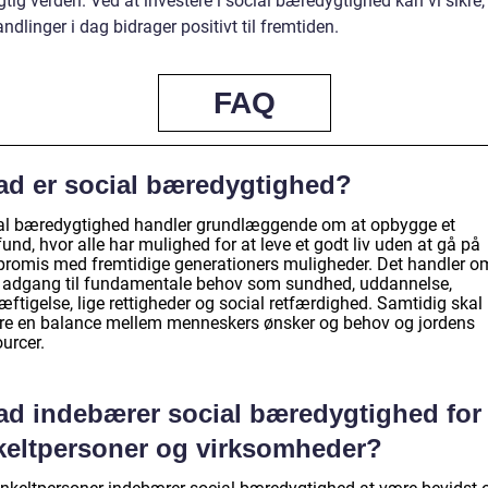
ig verden. Ved at investere i social bæredygtighed kan vi sikre,
ndlinger i dag bidrager positivt til fremtiden.
FAQ
ad er social bæredygtighed?
al bæredygtighed handler grundlæggende om at opbygge et
nd, hvor alle har mulighed for at leve et godt liv uden at gå på
romis med fremtidige generationers muligheder. Det handler o
e adgang til fundamentale behov som sundhed, uddannelse,
æftigelse, lige rettigheder og social retfærdighed. Samtidig ska
re en balance mellem menneskers ønsker og behov og jordens
urcer.
ad indebærer social bæredygtighed for
keltpersoner og virksomheder?