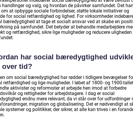
enkeltpersoner indebærer social bæredygtighed at være bevidst
s handlinger og valg, og hvordan de påvirker samfundet. Det han
om at opbygge sociale forbindelser, støtte lokale initiativer og
jde for social retfærdighed og lighed. For virksomheder indebær
l bæredygtighed at tage et socialt ansvar ved at skabe en positi
irkning på samfundet. Det betyder at behandle medarbejdere m
kt og retfærdighed, sikre lige muligheder og reducere uligheden 
undet.
ordan har social bæredygtighed udvikle
 over tid?
en om social bæredygtighed har rødder i tidligere bevægelser fo
l retfærdighed og lige muligheder. I løbet af 1800- og 1900-talle
dte aktivister og reformister at arbejde hen imod at forbedre
dsvilkår og rettigheder for arbejdstagere. I dag er social
dygtighed endnu mere relevant, da vi står over for udfordringer
aforandringer, migration og globalisering. Det er nødvendigt at 
le systemer og politikker, der sikrer, at alle kan trives i en forand
en.