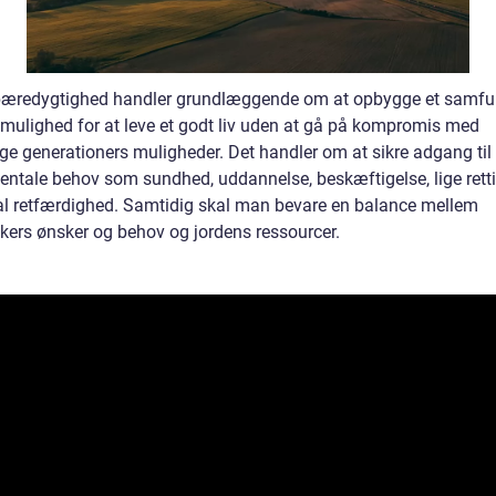
bæredygtighed handler grundlæggende om at opbygge et samfu
r mulighed for at leve et godt liv uden at gå på kompromis med
ige generationers muligheder. Det handler om at sikre adgang til
ntale behov som sundhed, uddannelse, beskæftigelse, lige rett
al retfærdighed. Samtidig skal man bevare en balance mellem
ers ønsker og behov og jordens ressourcer.