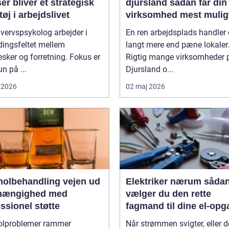
ser bliver et strategisk
djursland sådan får din
øj i arbejdslivet
virksomhed mest mulig
af rengøringen
vervspsykolog arbejder i
En ren arbejdsplads handler
ingsfeltet mellem
langt mere end pæne lokaler
ker og forretning. Fokus er
Rigtig mange virksomheder 
un på ...
Djursland o...
 2026
02 maj 2026
lbehandling vejen ud
Elektriker nærum sådan
fhængighed med
vælger du den rette
ssionel støtte
fagmand til dine el-opg
olproblemer rammer
Når strømmen svigter, eller d