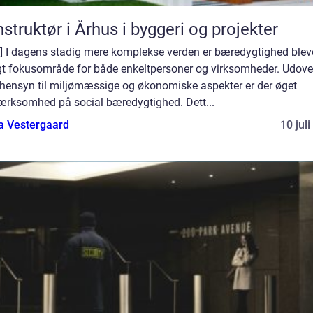
struktør i Århus i byggeri og projekter
o] I dagens stadig mere komplekse verden er bæredygtighed bleve
igt fokusområde for både enkeltpersoner og virksomheder. Udove
 hensyn til miljømæssige og økonomiske aspekter er der øget
rksomhed på social bæredygtighed. Dett...
a Vestergaard
10 jul