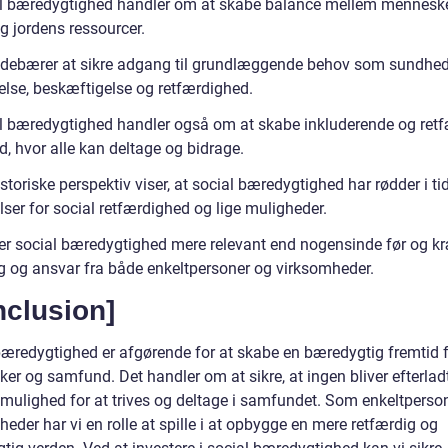
l bæredygtighed handler om at skabe balance mellem menneske
g jordens ressourcer.
ndebærer at sikre adgang til grundlæggende behov som sundhed
lse, beskæftigelse og retfærdighed.
l bæredygtighed handler også om at skabe inkluderende og ret
, hvor alle kan deltage og bidrage.
storiske perspektiv viser, at social bæredygtighed har rødder i tid
ser for social retfærdighed og lige muligheder.
 er social bæredygtighed mere relevant end nogensinde før og k
g og ansvar fra både enkeltpersoner og virksomheder.
nclusion]
bæredygtighed er afgørende for at skabe en bæredygtig fremtid 
r og samfund. Det handler om at sikre, at ingen bliver efterladt
r mulighed for at trives og deltage i samfundet. Som enkeltperso
eder har vi en rolle at spille i at opbygge en mere retfærdig og