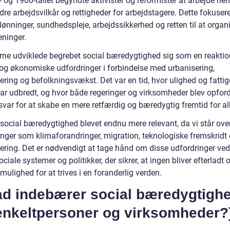
 og 1900-tallet begyndte aktivister og reformister at arbejde he
dre arbejdsvilkår og rettigheder for arbejdstagere. Dette fokuser
 lønninger, sundhedspleje, arbejdssikkerhed og retten til at organ
eninger.
erne udviklede begrebet social bæredygtighed sig som en reaktio
 og økonomiske udfordringer i forbindelse med urbanisering,
sering og befolkningsvækst. Det var en tid, hvor ulighed og fatt
ar udbredt, og hvor både regeringer og virksomheder blev opfordre
var for at skabe en mere retfærdig og bæredygtig fremtid for all
 social bæredygtighed blevet endnu mere relevant, da vi står ove
inger som klimaforandringer, migration, teknologiske fremskridt
sering. Det er nødvendigt at tage hånd om disse udfordringer ved
ciale systemer og politikker, der sikrer, at ingen bliver efterladt 
 mulighed for at trives i en foranderlig verden.
ad indebærer social bæredygtigh
 enkeltpersoner og virksomheder?