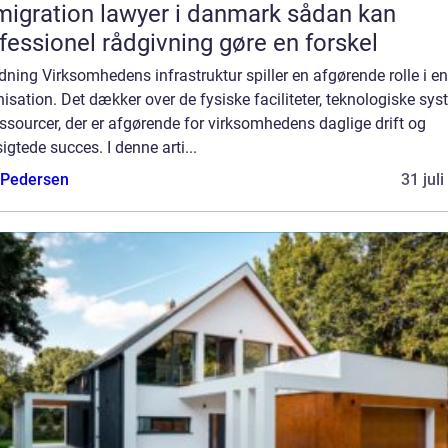
gration lawyer i danmark sådan kan
fessionel rådgivning gøre en forskel
dning Virksomhedens infrastruktur spiller en afgørende rolle i e
isation. Det dækker over de fysiske faciliteter, teknologiske sy
ssourcer, der er afgørende for virksomhedens daglige drift og
igtede succes. I denne arti...
 Pedersen
31 jul