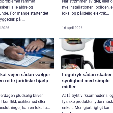
olproblemer rammer
Når strømmen svigter, eller d
ker i alle aldre og
nye installationer i boligen, e
unde. For mange starter det
lokal og pålidelig elektrik...
ggedrik på ...
l 2026
16 april 2026
ejen sådan vælger
Logotryk sådan skaber du
n rette juridiske hjælp
synlighed med simple
t
midler
erdagen pludselig bliver
At få trykt virksomhedens lo
f konflikt, usikkerhed eller
fysiske produkter lyder mås
beslutninger, kan en lokal a...
enkelt. Men gjort rigtigt kan