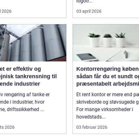
logotr...
l 2026
03 april 2026
et er effektiv og
Kontorrengøring købe
jnisk tankrensning til
sådan får du et sundt o
ende industrier
præsentabelt arbejdsmi
iv rengøring af tanke er
Et rent kontor er mere end 
nde i industrier, hvor
skriveborde og støvsugede g
ne, driftssikkerhed ...
For mange virksomheder i
hovedstads...
ts 2026
03 februar 2026