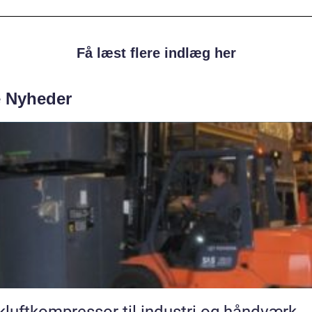
Få læst flere indlæg her
e Nyheder
kluftkompressor til industri og håndværk