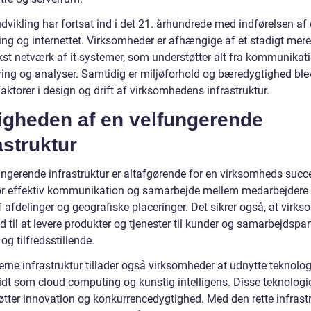
dvikling har fortsat ind i det 21. århundrede med indførelsen af
ng og internettet. Virksomheder er afhængige af et stadigt mere
st netværk af it-systemer, som understøtter alt fra kommunikatio
ring og analyser. Samtidig er miljøforhold og bæredygtighed ble
faktorer i design og drift af virksomhedens infrastruktur.
tigheden af en velfungerende
astruktur
ungerende infrastruktur er altafgørende for en virksomheds succ
r effektiv kommunikation og samarbejde mellem medarbejdere
 afdelinger og geografiske placeringer. Det sikrer også, at virk
nd til at levere produkter og tjenester til kunder og samarbejdspa
 og tilfredsstillende.
rne infrastruktur tillader også virksomheder at udnytte teknolo
idt som cloud computing og kunstig intelligens. Disse teknologi
øtter innovation og konkurrencedygtighed. Med den rette infrast