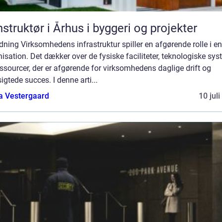
struktør i Århus i byggeri og projekter
dning Virksomhedens infrastruktur spiller en afgørende rolle i e
isation. Det dækker over de fysiske faciliteter, teknologiske sy
ssourcer, der er afgørende for virksomhedens daglige drift og
igtede succes. I denne arti...
a Vestergaard
10 jul