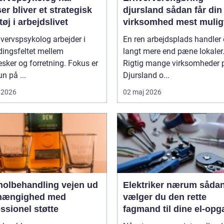
ser bliver et strategisk
djursland sådan får din
øj i arbejdslivet
virksomhed mest mulig
af rengøringen
vervspsykolog arbejder i
En ren arbejdsplads handler
ingsfeltet mellem
langt mere end pæne lokaler
ker og forretning. Fokus er
Rigtig mange virksomheder 
un på ...
Djursland o...
 2026
02 maj 2026
lbehandling vejen ud
Elektriker nærum sådan
fhængighed med
vælger du den rette
ssionel støtte
fagmand til dine el-opg