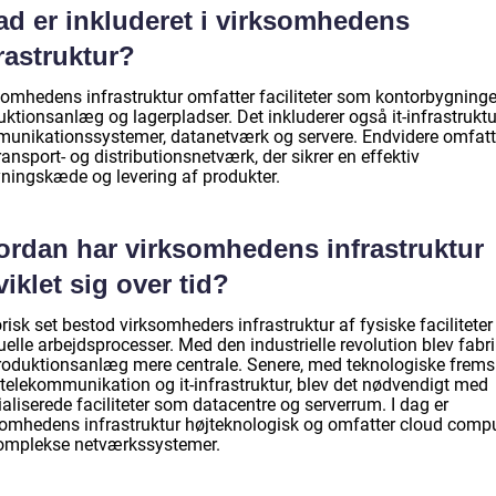
ad er inkluderet i virksomhedens
rastruktur?
somhedens infrastruktur omfatter faciliteter som kontorbygninge
ktionsanlæg og lagerpladser. Det inkluderer også it-infrastruktu
unikationssystemer, datanetværk og servere. Endvidere omfatt
ransport- og distributionsnetværk, der sikrer en effektiv
yningskæde og levering af produkter.
ordan har virksomhedens infrastruktur
iklet sig over tid?
risk set bestod virksomheders infrastruktur af fysiske faciliteter
lle arbejdsprocesser. Med den industrielle revolution blev fabri
roduktionsanlæg mere centrale. Senere, med teknologiske frems
telekommunikation og it-infrastruktur, blev det nødvendigt med
aliserede faciliteter som datacentre og serverrum. I dag er
somhedens infrastruktur højteknologisk og omfatter cloud comp
omplekse netværkssystemer.