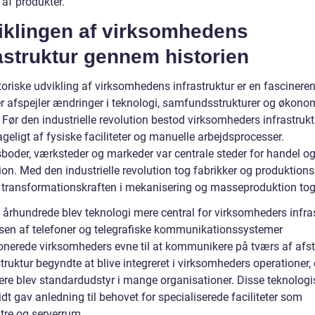
 af produkter.
iklingen af virksomhedens
astruktur gennem historien
toriske udvikling af virksomhedens infrastruktur er en fascinere
der afspejler ændringer i teknologi, samfundsstrukturer og økono
 Før den industrielle revolution bestod virksomheders infrastrukt
eligt af fysiske faciliteter og manuelle arbejdsprocesser.
boder, værksteder og markeder var centrale steder for handel o
ion. Med den industrielle revolution tog fabrikker og produktio
g transformationskraften i mekanisering og masseproduktion tog 
. århundrede blev teknologi mere central for virksomheders infras
lsen af telefoner og telegrafiske kommunikationssystemer
ionerede virksomheders evne til at kommunikere på tværs af afs
struktur begyndte at blive integreret i virksomheders operationer,
re blev standardudstyr i mange organisationer. Disse teknologi
dt gav anledning til behovet for specialiserede faciliteter som
tre og serverrum.