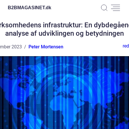
B2BMAGASINET.
dk
rksomhedens infrastruktur: En dybdegåe
analyse af udviklingen og betydningen
red
ember 2023
Peter Mortensen