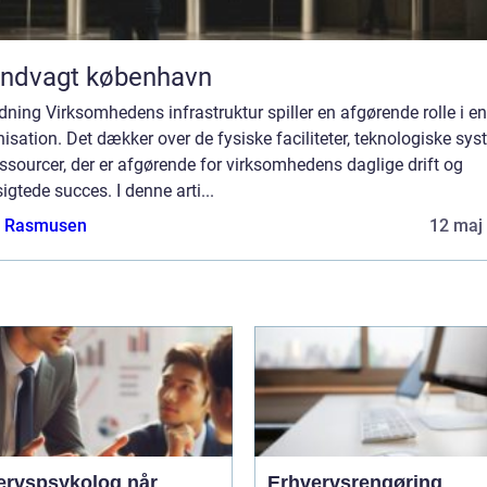
andvagt københavn
dning Virksomhedens infrastruktur spiller en afgørende rolle i e
isation. Det dækker over de fysiske faciliteter, teknologiske sy
ssourcer, der er afgørende for virksomhedens daglige drift og
igtede succes. I denne arti...
a Rasmusen
12 maj
rvspsykolog når
Erhvervsrengøring