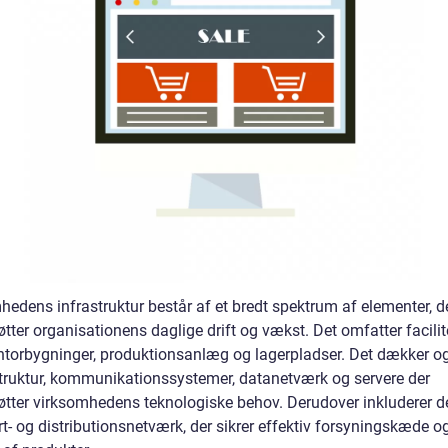
hedens infrastruktur består af et bredt spektrum af elementer, d
tter organisationens daglige drift og vækst. Det omfatter facilit
torbygninger, produktionsanlæg og lagerpladser. Det dækker o
astruktur, kommunikationssystemer, datanetværk og servere der
øtter virksomhedens teknologiske behov. Derudover inkluderer d
t- og distributionsnetværk, der sikrer effektiv forsyningskæde o